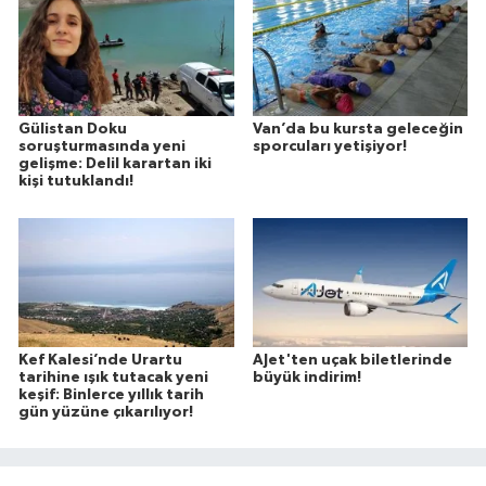
Gülistan Doku
Van’da bu kursta geleceğin
soruşturmasında yeni
sporcuları yetişiyor!
gelişme: Delil karartan iki
kişi tutuklandı!
Kef Kalesi’nde Urartu
AJet'ten uçak biletlerinde
tarihine ışık tutacak yeni
büyük indirim!
keşif: Binlerce yıllık tarih
gün yüzüne çıkarılıyor!