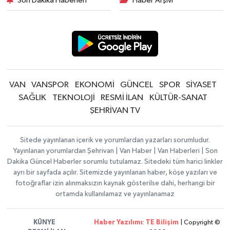
Son Dakika Haberleri
Haber Arşivi
VAN
VANSPOR
EKONOMİ
GÜNCEL
SPOR
SİYASET
SAĞLIK
TEKNOLOJİ
RESMİ İLAN
KÜLTÜR-SANAT
ŞEHRİVAN TV
Sitede yayınlanan içerik ve yorumlardan yazarları sorumludur.
Yayınlanan yorumlardan Şehrivan | Van Haber | Van Haberleri | Son
Dakika Güncel Haberler sorumlu tutulamaz. Sitedeki tüm harici linkler
ayrı bir sayfada açılır. Sitemizde yayınlanan haber, köşe yazıları ve
fotoğraflar izin alınmaksızın kaynak gösterilse dahi, herhangi bir
ortamda kullanılamaz ve yayınlanamaz
KÜNYE
Haber Yazılımı
:
TE Bilişim
| Copyright ©