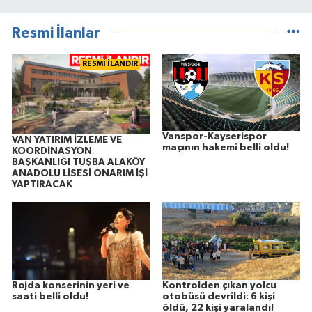
Resmi İlanlar
RESMİ İLANDIR
Vanspor-Kayserispor
VAN YATIRIM İZLEME VE
maçının hakemi belli oldu!
KOORDİNASYON
BAŞKANLIĞI TUŞBA ALAKÖY
ANADOLU LİSESİ ONARIM İŞİ
YAPTIRACAK
Rojda konserinin yeri ve
Kontrolden çıkan yolcu
saati belli oldu!
otobüsü devrildi: 6 kişi
öldü, 22 kişi yaralandı!