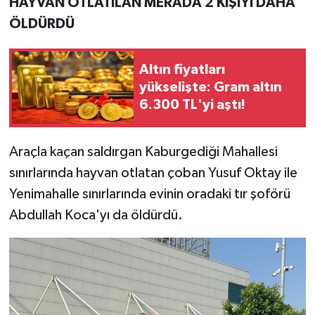
HAYVAN OTLATILAN MERADA 2 KİŞİYİ DAHA
ÖLDÜRDÜ
Altın fiyatları
yükselişte: Gram altın
6.300 TL'yi aştı!
Araçla kaçan saldırgan Kaburgediği Mahallesi
sınırlarında hayvan otlatan çoban Yusuf Oktay ile
Yenimahalle sınırlarında evinin oradaki tır şoförü
Abdullah Koca'yı da öldürdü.