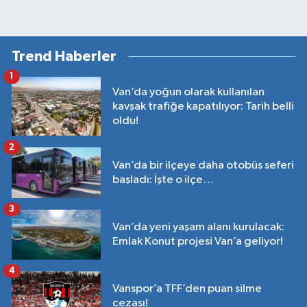
Trend Haberler
1
Van’da yoğun olarak kullanılan
kavşak trafiğe kapatılıyor: Tarih belli
oldu!
2
Van’da bir ilçeye daha otobüs seferi
başladı: İşte o ilçe…
3
Van’da yeni yaşam alanı kurulacak:
Emlak Konut projesi Van’a geliyor!
4
Vanspor’a TFF’den puan silme
cezası!