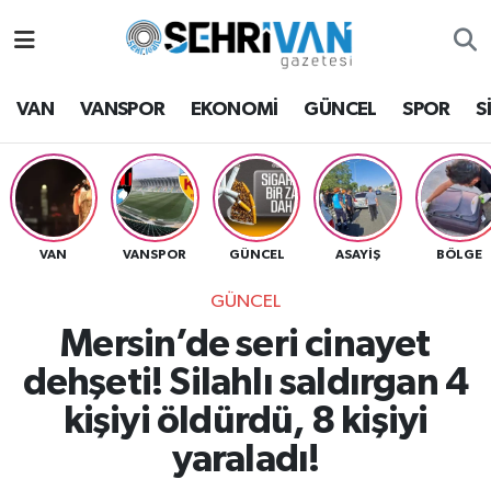
Van Nöbetçi Eczaneler
VAN
VANSPOR
EKONOMİ
GÜNCEL
SPOR
S
Van Hava Durumu
VAN Namaz Vakitleri
Van Trafik Yoğunluk Haritası
VAN
VANSPOR
GÜNCEL
ASAYİŞ
BÖLGE
GÜNCEL
Süper Lig Puan Durumu ve Fikstür
Mersin’de seri cinayet
Tüm Manşetler
dehşeti! Silahlı saldırgan 4
kişiyi öldürdü, 8 kişiyi
Son Dakika Haberleri
yaraladı!
Haber Arşivi