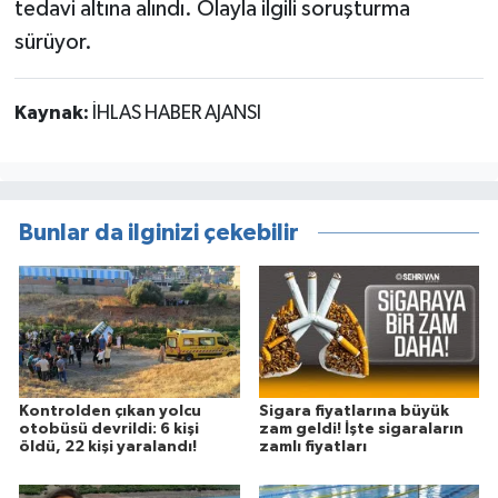
tedavi altına alındı. Olayla ilgili soruşturma
sürüyor.
Kaynak:
İHLAS HABER AJANSI
Bunlar da ilginizi çekebilir
Kontrolden çıkan yolcu
Sigara fiyatlarına büyük
otobüsü devrildi: 6 kişi
zam geldi! İşte sigaraların
öldü, 22 kişi yaralandı!
zamlı fiyatları