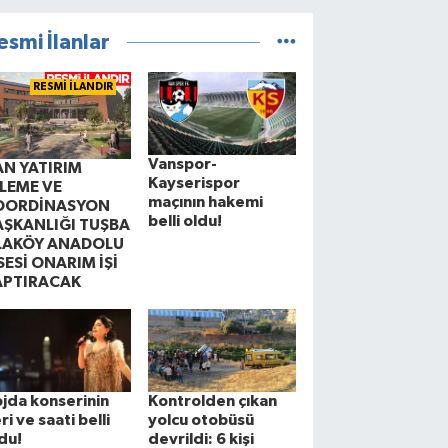
esmi İlanlar
RESMİ İLANDIR
Vanspor-
AN YATIRIM
Kayserispor
ZLEME VE
maçının hakemi
OORDİNASYON
belli oldu!
AŞKANLIĞI TUŞBA
LAKÖY ANADOLU
SESİ ONARIM İŞİ
APTIRACAK
jda konserinin
Kontrolden çıkan
ri ve saati belli
yolcu otobüsü
du!
devrildi: 6 kişi