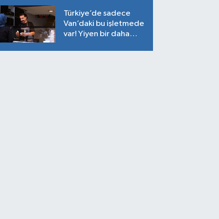
Türkiye’de sadece
Van’daki bu işletmede
var! Yiyen bir daha
yiyor