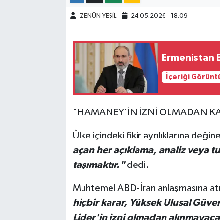
ZENÜN YEŞİL
24.05.2026 - 18:09
Ermenistan B
İçeriği Görünt
"HAMANEY'İN İZNİ OLMADAN K
Ülke içindeki fikir ayrılıklarına değ
açan her açıklama, analiz veya tu
taşımaktır."
dedi.
Muhtemel ABD-İran anlaşmasına atı
hiçbir karar, Yüksek Ulusal Güven
Lider'in izni olmadan alınmayacak