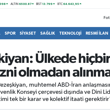
2398
6500.87
13.799
64.643,95
ALTIN
BİST
BTC
Fot
L
SPOR
SİYASET
SAĞLIK
TEKNOLOJİ
RESMİ İLAN
iyan: Ülkede hiçbir
zni olmadan alınma
zeşkiyan, muhtemel ABD-İran anlaşmasın
venlik Konseyi çerçevesi dışında ve Dini Li
i tek bir karar ve kolektif itaati gerektirir