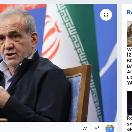
R
V
İ
K
B
A
Lİ
Y
Ro
ye
-
+
A
A
ol