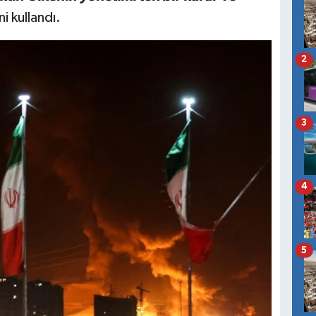
ni kullandı.
2
3
4
5