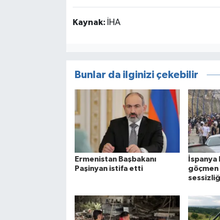
Kaynak:
İHA
Bunlar da ilginizi çekebilir
Ermenistan Başbakanı
İspanya 
Paşinyan istifa etti
göçmen kr
sessizli