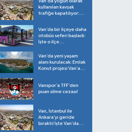
Van’da yoğun olarak
kullanılan kavşak
trafiğe kapatılıyor:
Tarih belli oldu!
Van’da bir ilçeye daha
otobüs seferi başladı:
İşte o ilçe…
Van’da yeni yaşam
alanı kurulacak: Emlak
Konut projesi Van’a
geliyor!
Vanspor’a TFF’den
puan silme cezası!
Van, İstanbul ile
Ankara’yı geride
bıraktı! İşte Van’da
ortalama fiyatlar…