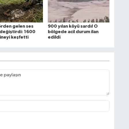
rden gelen ses
900 yılan köyü sardı! O
 değiştirdi: 1600
bölgede acil durum ilan
zineyi keşfetti
edildi