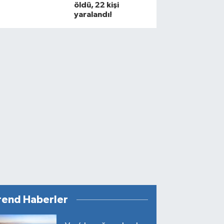
öldü, 22 kişi
yaralandı!
rend Haberler