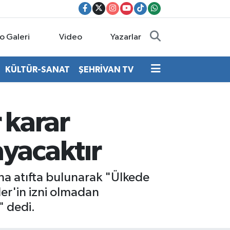
o Galeri
Video
Yazarlar
KÜLTÜR-SANAT
ŞEHRİVAN TV
 karar
yacaktır
a atıfta bulunarak "Ülkede
der'in izni olmadan
" dedi.