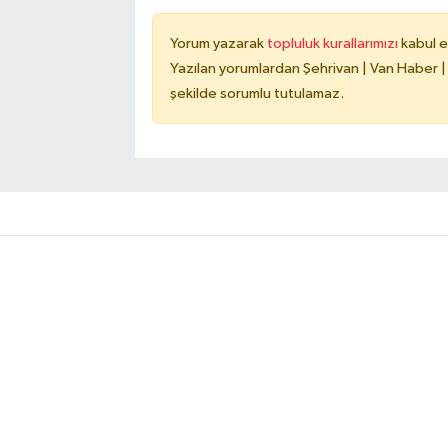
Yorum yazarak
topluluk kurallarımızı
kabul e
Yazılan yorumlardan Şehrivan | Van Haber |
şekilde sorumlu tutulamaz.