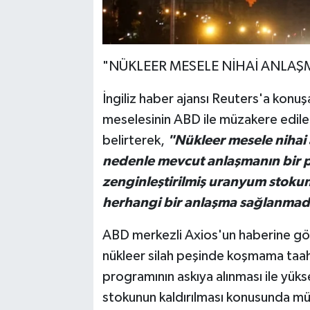
"NÜKLEER MESELE NİHAİ ANLAŞ
İngiliz haber ajansı Reuters'a konuşan
meselesinin ABD ile müzakere edilen
belirterek,
"Nükleer mesele nihai 
nedenle mevcut anlaşmanın bir p
zenginleştirilmiş uranyum stokun
herhangi bir anlaşma sağlanmad
ABD merkezli Axios'un haberine göre
nükleer silah peşinde koşmama taa
programının askıya alınması ile yük
stokunun kaldırılması konusunda mü