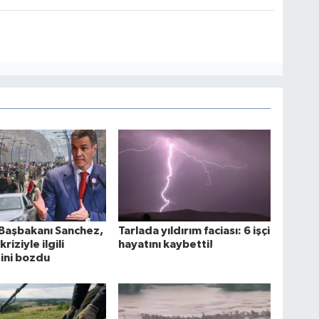
Başbakanı Sanchez,
Tarlada yıldırım faciası: 6 işçi
iziyle ilgili
hayatını kaybetti!
ğini bozdu