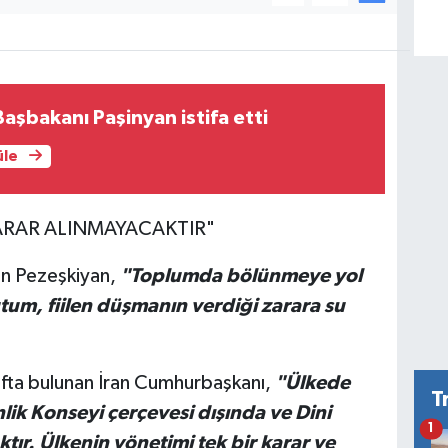
aşbakanı Paşinyan istifa etti
üle
ARAR ALINMAYACAKTIR"
inen Pezeşkiyan,
"Toplumda bölünmeye yol
tum, fiilen düşmanın verdiği zarara su
fta bulunan İran Cumhurbaşkanı,
"Ülkede
T
lik Konseyi çerçevesi dışında ve Dini
1
tır. Ülkenin yönetimi tek bir karar ve