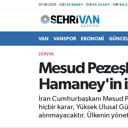
47,6006
55,0250
64,
07-08-2026
USD
EUR
GBP
Van Nöbetçi Eczaneler
Van Hava Durumu
VAN
VANSPOR
EKONOMİ
GÜNCE
VAN Namaz Vakitleri
DÜNYA
Mesud Pezeşk
Van Trafik Yoğunluk Haritası
Hamaney'in i
Süper Lig Puan Durumu ve Fikstür
Tüm Manşetler
İran Cumhurbaşkanı Mesud Pe
hiçbir karar, Yüksek Ulusal Gü
Son Dakika Haberleri
alınmayacaktır. Ülkenin yönetim
Haber Arşivi