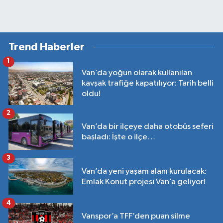
Trend Haberler
1
Van’da yoğun olarak kullanılan
kavşak trafiğe kapatılıyor: Tarih belli
oldu!
2
Van’da bir ilçeye daha otobüs seferi
başladı: İşte o ilçe…
3
Van’da yeni yaşam alanı kurulacak:
Emlak Konut projesi Van’a geliyor!
4
Vanspor’a TFF’den puan silme