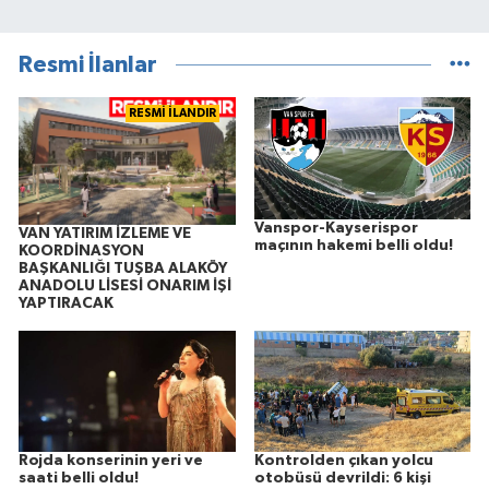
Resmi İlanlar
RESMİ İLANDIR
Vanspor-Kayserispor
VAN YATIRIM İZLEME VE
maçının hakemi belli oldu!
KOORDİNASYON
BAŞKANLIĞI TUŞBA ALAKÖY
ANADOLU LİSESİ ONARIM İŞİ
YAPTIRACAK
Rojda konserinin yeri ve
Kontrolden çıkan yolcu
saati belli oldu!
otobüsü devrildi: 6 kişi