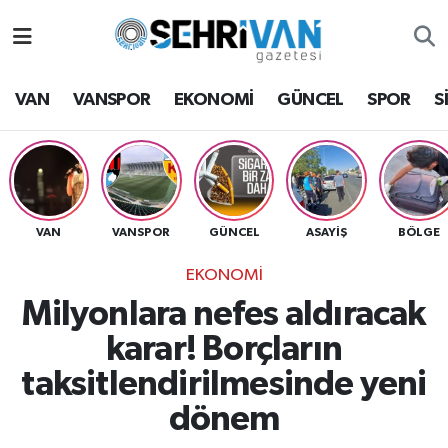
Van Nöbetçi Eczaneler
VAN
VANSPOR
EKONOMİ
GÜNCEL
SPOR
S
Van Hava Durumu
VAN Namaz Vakitleri
Van Trafik Yoğunluk Haritası
VAN
VANSPOR
GÜNCEL
ASAYİŞ
BÖLGE
EKONOMİ
Süper Lig Puan Durumu ve Fikstür
Milyonlara nefes aldıracak
Tüm Manşetler
karar! Borçların
taksitlendirilmesinde yeni
Son Dakika Haberleri
dönem
Haber Arşivi