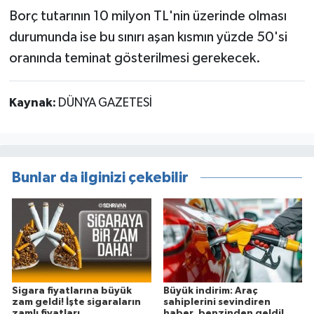
Borç tutarının 10 milyon TL'nin üzerinde olması
durumunda ise bu sınırı aşan kısmın yüzde 50'si
oranında teminat gösterilmesi gerekecek.
Kaynak:
DÜNYA GAZETESİ
Bunlar da ilginizi çekebilir
Sigara fiyatlarına büyük
Büyük indirim: Araç
zam geldi! İşte sigaraların
sahiplerini sevindiren
zamlı fiyatları
haber, benzinden geldi!