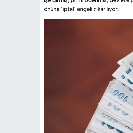
işe girmiş, primi ödenmiş, devlete
önüne 'iptal' engeli çıkarılıyor.