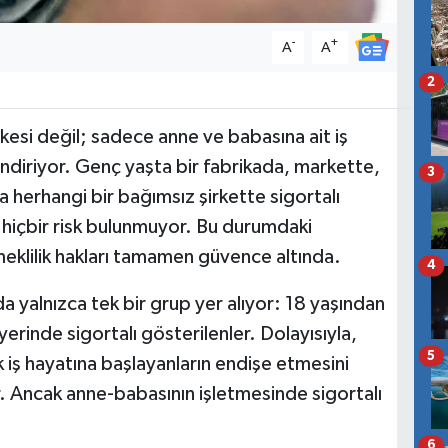
-
+
A
A
2
rkesi değil; sadece anne ve babasına ait iş
lendiriyor. Genç yaşta bir fabrikada, markette,
3
 herhangi bir bağımsız şirkette sigortalı
n hiçbir risk bulunmuyor. Bu durumdaki
 emeklilik hakları tamamen güvence altında.
4
a yalnızca tek bir grup yer alıyor: 18 yaşından
erinde sigortalı gösterilenler. Dolayısıyla,
5
k iş hayatına başlayanların endişe etmesini
 Ancak anne-babasının işletmesinde sigortalı
6