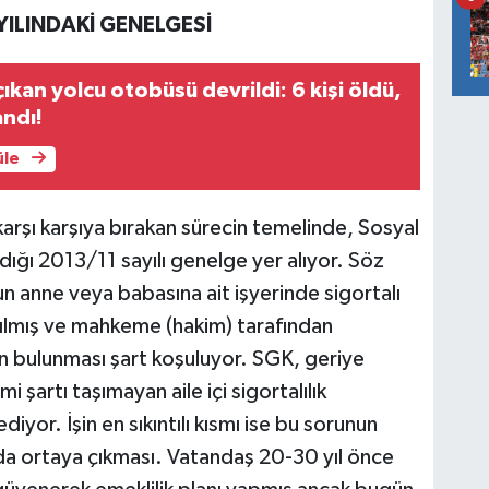
YILINDAKİ GENELGESİ
ıkan yolcu otobüsü devrildi: 6 kişi öldü,
andı!
üle
arşı karşıya bırakan sürecin temelinde, Sosyal
ğı 2013/11 sayılı genelge yer alıyor. Söz
 anne veya babasına ait işyerinde sigortalı
yapılmış ve mahkeme (hakim) tarafından
n bulunması şart koşuluyor. SGK, geriye
şartı taşımayan aile içi sigortalılık
diyor. İşin en sıkıntılı kısmı ise bu sorunun
nda ortaya çıkması. Vatandaş 20-30 yıl önce