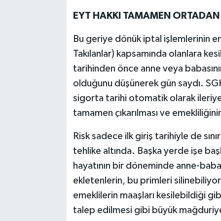
EYT HAKKI TAMAMEN ORTADAN 
Bu geriye dönük iptal işlemlerinin en
Takılanlar) kapsamında olanlara kesil
tarihinden önce anne veya babasının i
olduğunu düşünerek gün saydı. SGK bu
sigorta tarihi otomatik olarak ileri
tamamen çıkarılması ve emekliliğinin
Risk sadece ilk giriş tarihiyle de sını
tehlike altında. Başka yerde işe ba
hayatının bir döneminde anne-babas
ekletenlerin, bu primleri silinebiliyo
emeklilerin maaşları kesilebildiği 
talep edilmesi gibi büyük mağduriye