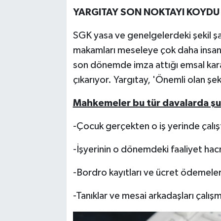
YARGITAY SON NOKTAYI KOYDU
SGK yasa ve genelgelerdeki şekil şart
makamları meseleye çok daha insani v
son dönemde imza attığı emsal kara
çıkarıyor. Yargıtay, 'Önemli olan şekil 
Mahkemeler bu tür davalarda şu k
-Çocuk gerçekten o iş yerinde çalış
-İşyerinin o dönemdeki faaliyet hac
-Bordro kayıtları ve ücret ödemele
-Tanıklar ve mesai arkadaşları çalı