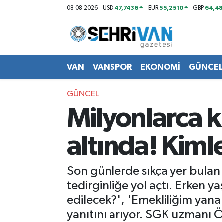
47,7436
55,2510
64,48
08-08-2026
USD
EUR
GBP
Van Nöbetçi Eczaneler
Van Hava Durumu
VAN
VANSPOR
EKONOMİ
GÜNCE
VAN Namaz Vakitleri
GÜNCEL
Milyonlarca ki
Van Trafik Yoğunluk Haritası
altında! Kimle
Süper Lig Puan Durumu ve Fikstür
Tüm Manşetler
Son günlerde sıkça yer bulan '
tedirginliğe yol açtı. Erken y
Son Dakika Haberleri
edilecek?', 'Emekliliğim yanar
yanıtını arıyor. SGK uzmanı Öz
Haber Arşivi