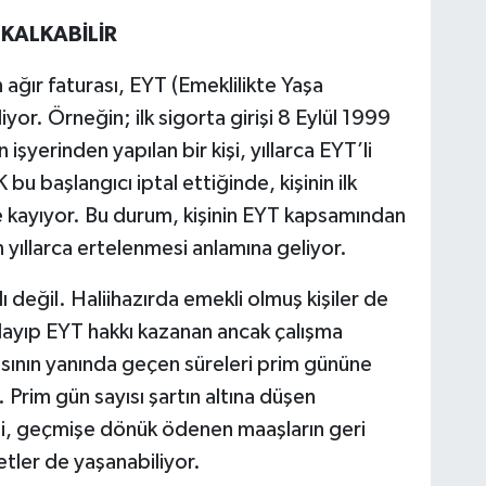
KALKABİLİR
 ağır faturası, EYT (Emeklilikte Yaşa
iyor. Örneğin; ilk sigorta girişi 8 Eylül 1999
şyerinden yapılan bir kişi, yıllarca EYT’li
 başlangıcı iptal ettiğinde, kişinin ilk
ye kayıyor. Bu durum, kişinin EYT kapsamından
 yıllarca ertelenmesi anlamına geliyor.
rlı değil. Haliihazırda emekli olmuş kişiler de
şlayıp EYT hakkı kazanan ancak çalışma
ının yanında geçen süreleri prim gününe
r. Prim gün sayısı şartın altına düşen
gibi, geçmişe dönük ödenen maaşların geri
tler de yaşanabiliyor.