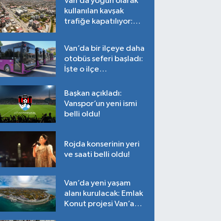
Van’da yoğun olarak
kullanılan kavşak
trafiğe kapatılıyor:
Tarih belli oldu!
Van’da bir ilçeye daha
otobüs seferi başladı:
İşte o ilçe…
Başkan açıkladı:
Vanspor’un yeni ismi
belli oldu!
Rojda konserinin yeri
ve saati belli oldu!
Van’da yeni yaşam
alanı kurulacak: Emlak
Konut projesi Van’a
geliyor!