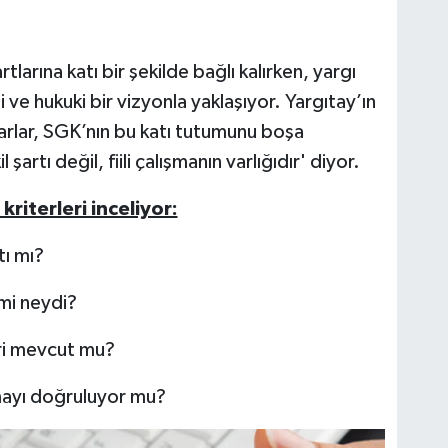
larına katı bir şekilde bağlı kalırken, yargı
e hukuki bir vizyonla yaklaşıyor. Yargıtay’ın
rlar, SGK’nın bu katı tutumunu boşa
şartı değil, fiili çalışmanın varlığıdır' diyor.
riterleri inceliyor:
tı mı?
mi neydi?
ri mevcut mu?
şmayı doğruluyor mu?