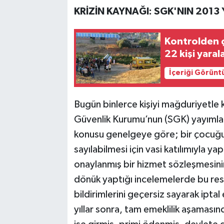
KRİZİN KAYNAĞI: SGK'NIN 2013 
Kontrolden ç
22 kişi yaral
İçeriği Görünt
Bugün binlerce kişiyi mağduriyetle k
Güvenlik Kurumu’nun (SGK) yayımladı
konusu genelgeye göre; bir çocuğun
sayılabilmesi için vasi katılımıyla 
onaylanmış bir hizmet sözleşmesini
dönük yaptığı incelemelerde bu resmi 
bildirimlerini geçersiz sayarak iptal e
yıllar sonra, tam emeklilik aşaması