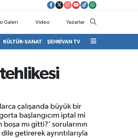
o Galeri
Video
Yazarlar
KÜLTÜR-SANAT
ŞEHRİVAN TV
 tehlikesi
nlarca çalışanda büyük bir
igorta başlangıcım iptal mi
 boşa mı gitti?' sorularının
ile getirerek ayrıntılarıyla