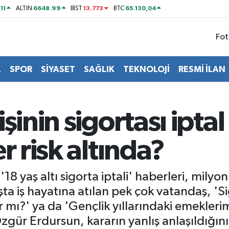
11
6648.99
13.773
65.130,04
ALTIN
BİST
BTC
Fot
L
SPOR
SİYASET
SAĞLIK
TEKNOLOJİ
RESMİ İLAN
şinin sigortası iptal
r risk altında?
18 yaş altı sigorta iptali' haberleri, milyo
aşta iş hayatına atılan pek çok vatandaş, 'S
 mı?' ya da 'Gençlik yıllarındaki emeklerim
gür Erdursun, kararın yanlış anlaşıldığını d