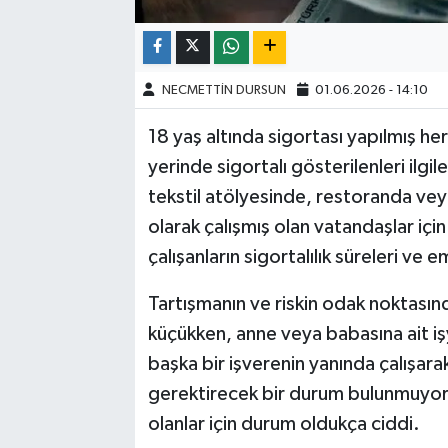
NECMETTİN DURSUN
01.06.2026 - 14:10
18 yaş altında sigortası yapılmış he
yerinde sigortalı gösterilenleri ilgi
tekstil atölyesinde, restoranda veya
olarak çalışmış olan vatandaşlar içi
çalışanların sigortalılık süreleri ve
Tartışmanın ve riskin odak noktasınd
küçükken, anne veya babasına ait işy
başka bir işverenin yanında çalışara
gerektirecek bir durum bulunmuyor.
olanlar için durum oldukça ciddi.