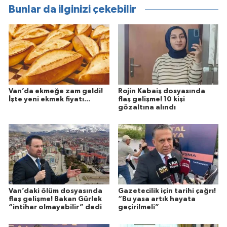
Bunlar da ilginizi çekebilir
Van’da ekmeğe zam geldi!
Rojin Kabaiş dosyasında
İşte yeni ekmek fiyatı...
flaş gelişme! 10 kişi
gözaltına alındı
Van’daki ölüm dosyasında
Gazetecilik için tarihi çağrı!
flaş gelişme! Bakan Gürlek
“Bu yasa artık hayata
“intihar olmayabilir” dedi
geçirilmeli”