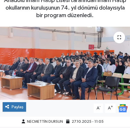
Anadolu İmam Hatip Lisesi tarafından imam Hatip
okullarının kuruluşunun 74. yıl dönümü dolayısıyla
bir program düzenledi.
Paylaş
-
+
A
A
NECMETTİN DURSUN
27.10.2025 - 11:05