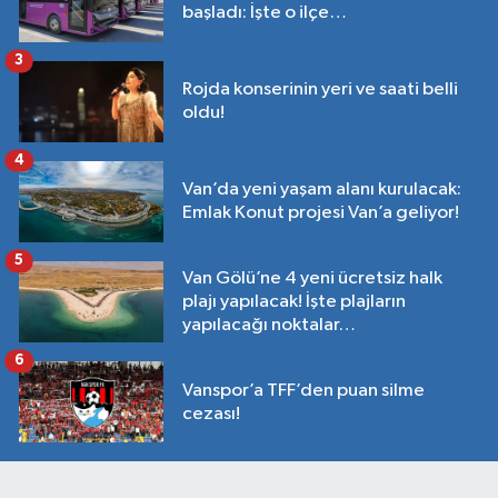
başladı: İşte o ilçe…
3
Rojda konserinin yeri ve saati belli
oldu!
4
Van’da yeni yaşam alanı kurulacak:
Emlak Konut projesi Van’a geliyor!
5
Van Gölü’ne 4 yeni ücretsiz halk
plajı yapılacak! İşte plajların
yapılacağı noktalar…
6
Vanspor’a TFF’den puan silme
cezası!