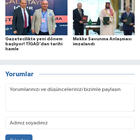
Gazetecilikte yeni dönem
Mekke Savunma Anlaşması
başlıyor! TİGAD’dan tarihi
imzalandı
hamle
Yorumlar