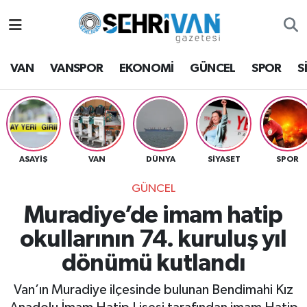
Van Nöbetçi Eczaneler
VAN
VANSPOR
EKONOMİ
GÜNCEL
SPOR
S
Van Hava Durumu
VAN Namaz Vakitleri
Van Trafik Yoğunluk Haritası
ASAYİŞ
VAN
DÜNYA
SİYASET
SPOR
GÜNCEL
Süper Lig Puan Durumu ve Fikstür
Muradiye’de imam hatip
Tüm Manşetler
okullarının 74. kuruluş yıl
dönümü kutlandı
Son Dakika Haberleri
Van’ın Muradiye ilçesinde bulunan Bendimahi Kız
Haber Arşivi