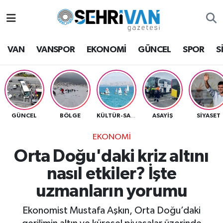
Van Nöbetçi Eczaneler
VAN
VANSPOR
EKONOMİ
GÜNCEL
SPOR
S
Van Hava Durumu
VAN Namaz Vakitleri
Van Trafik Yoğunluk Haritası
GÜNCEL
BÖLGE
ASAYİŞ
SİYASET
KÜLTÜR-SANAT
EKONOMİ
Süper Lig Puan Durumu ve Fikstür
Orta Doğu'daki kriz altını
Tüm Manşetler
nasıl etkiler? İşte
uzmanların yorumu
Son Dakika Haberleri
Ekonomist Mustafa Aşkın, Orta Doğu’daki
Haber Arşivi