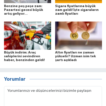
Benzine peş peşe zam:
Sigara fiyatlarına büyük
Pazartesi gecesi büyük
zam geldi! İşte sigaraların
artış geliyor…
zamlı fiyatları
Büyük indirim: Araç
Altın fiyatları ne zaman
sahiplerini sevindiren
yükselir? Uzman isim tek
haber, benzinden geldi!
şartı açıkladı
Yorumlar