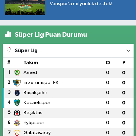
Vanspor’a milyonluk destek!
Süper Lig Puan Durumu
Süper Lig
#
Takım
O
P
1
Amed
0
0
2
Erzurumspor FK
0
0
3
Başakşehir
0
0
4
Kocaelispor
0
0
5
Beşiktaş
0
0
6
Eyüpspor
0
0
7
Galatasaray
0
0