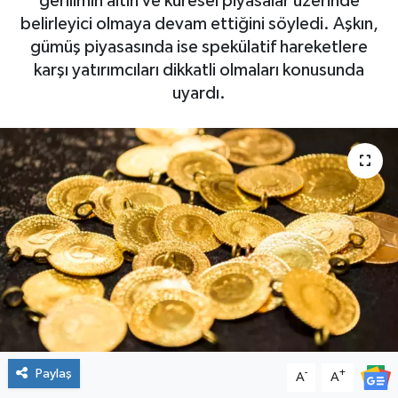
gerilimin altın ve küresel piyasalar üzerinde
belirleyici olmaya devam ettiğini söyledi. Aşkın,
gümüş piyasasında ise spekülatif hareketlere
karşı yatırımcıları dikkatli olmaları konusunda
uyardı.
Paylaş
-
+
A
A