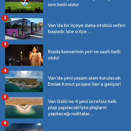
ismi belli oldu!
2
Van’da bir ilçeye daha otobüs seferi
başladı: İşte o ilçe…
3
Rojda konserinin yeri ve saati belli
oldu!
4
Van’da yeni yaşam alanı kurulacak:
Emlak Konut projesi Van’a geliyor!
5
Van Gölü’ne 4 yeni ücretsiz halk
plajı yapılacak! İşte plajların
yapılacağı noktalar…
6