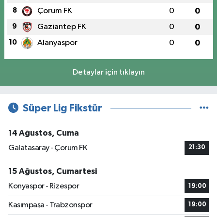
8
Çorum FK
0
0
9
Gaziantep FK
0
0
10
Alanyaspor
0
0
Detaylar için tıklayın
Süper Lig Fikstür
14 Ağustos, Cuma
Galatasaray - Çorum FK
21:30
15 Ağustos, Cumartesi
Konyaspor - Rizespor
19:00
Kasımpaşa - Trabzonspor
19:00