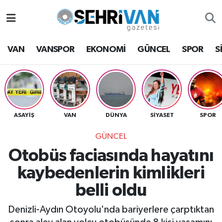
Van Nöbetçi Eczaneler
VAN
VANSPOR
EKONOMİ
GÜNCEL
SPOR
S
Van Hava Durumu
VAN Namaz Vakitleri
Van Trafik Yoğunluk Haritası
ASAYİŞ
VAN
DÜNYA
SİYASET
SPOR
GÜNCEL
Süper Lig Puan Durumu ve Fikstür
Otobüs faciasında hayatını
Tüm Manşetler
kaybedenlerin kimlikleri
belli oldu
Son Dakika Haberleri
Denizli-Aydın Otoyolu'nda bariyerlere çarptıktan
Haber Arşivi