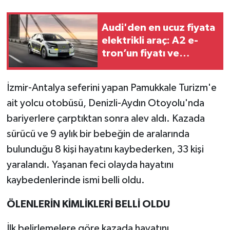
Audi'den en ucuz fiyata
elektrikli araç: A2 e-
tron’un fiyatı ve
özellikleri belli oldu!
İzmir-Antalya seferini yapan Pamukkale Turizm'e
ait yolcu otobüsü, Denizli-Aydın Otoyolu'nda
bariyerlere çarptıktan sonra alev aldı. Kazada
sürücü ve 9 aylık bir bebeğin de aralarında
bulunduğu 8 kişi hayatını kaybederken, 33 kişi
yaralandı. Yaşanan feci olayda hayatını
kaybedenlerinde ismi belli oldu.
ÖLENLERİN KİMLİKLERİ BELLİ OLDU
İlk belirlemelere göre kazada hayatını