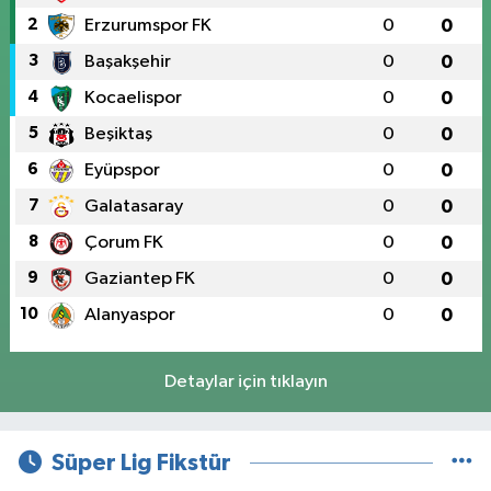
2
Erzurumspor FK
0
0
3
Başakşehir
0
0
4
Kocaelispor
0
0
5
Beşiktaş
0
0
6
Eyüpspor
0
0
7
Galatasaray
0
0
8
Çorum FK
0
0
9
Gaziantep FK
0
0
10
Alanyaspor
0
0
Detaylar için tıklayın
Süper Lig Fikstür