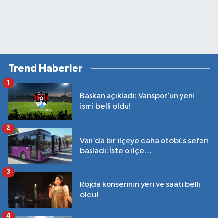
Trend Haberler
1
Başkan açıkladı: Vanspor’un yeni
ismi belli oldu!
2
Van’da bir ilçeye daha otobüs seferi
başladı: İşte o ilçe…
3
Rojda konserinin yeri ve saati belli
oldu!
4