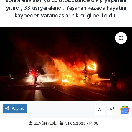
sonra alev alan yolcu otobüsünde 8 kişi yaşamını
yitirdi, 33 kişi yaralandı. Yaşanan kazada hayatını
kaybeden vatandaşların kimliği belli oldu.
Paylaş
-
+
A
A
ZENÜN YEŞİL
31.05.2026 - 14:38