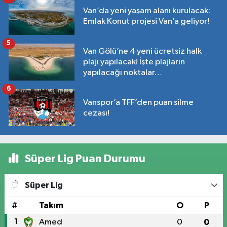
Van’da yeni yaşam alanı kurulacak:
Emlak Konut projesi Van’a geliyor!
5
Van Gölü’ne 4 yeni ücretsiz halk
plajı yapılacak! İşte plajların
yapılacağı noktalar…
6
Vanspor’a TFF’den puan silme
cezası!
Süper Lig Puan Durumu
Süper Lig
#
Takım
O
P
1
Amed
0
0