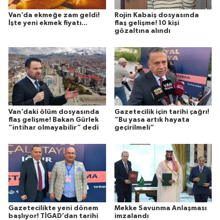
Van’da ekmeğe zam geldi!
Rojin Kabaiş dosyasında
İşte yeni ekmek fiyatı...
flaş gelişme! 10 kişi
gözaltına alındı
Van’daki ölüm dosyasında
Gazetecilik için tarihi çağrı!
flaş gelişme! Bakan Gürlek
“Bu yasa artık hayata
“intihar olmayabilir” dedi
geçirilmeli”
Gazetecilikte yeni dönem
Mekke Savunma Anlaşması
başlıyor! TİGAD’dan tarihi
imzalandı