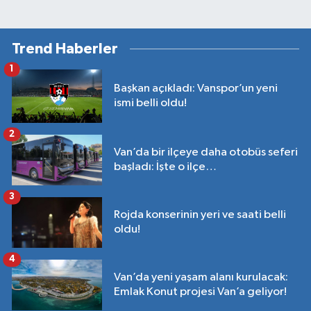
Trend Haberler
1
Başkan açıkladı: Vanspor’un yeni
ismi belli oldu!
2
Van’da bir ilçeye daha otobüs seferi
başladı: İşte o ilçe…
3
Rojda konserinin yeri ve saati belli
oldu!
4
Van’da yeni yaşam alanı kurulacak:
Emlak Konut projesi Van’a geliyor!