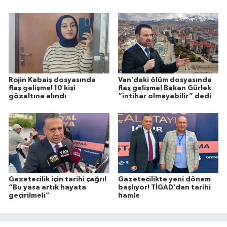
Rojin Kabaiş dosyasında
Van’daki ölüm dosyasında
flaş gelişme! 10 kişi
flaş gelişme! Bakan Gürlek
gözaltına alındı
“intihar olmayabilir” dedi
Gazetecilik için tarihi çağrı!
Gazetecilikte yeni dönem
“Bu yasa artık hayata
başlıyor! TİGAD’dan tarihi
geçirilmeli”
hamle