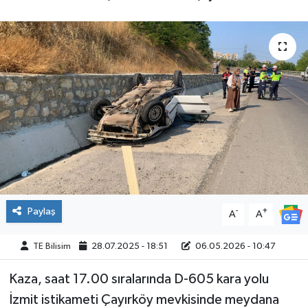
Paylaş
-
+
A
A
TE Bilisim
28.07.2025 - 18:51
06.05.2026 - 10:47
Kaza, saat 17.00 sıralarında D-605 kara yolu
İzmit istikameti Çayırköy mevkisinde meydana