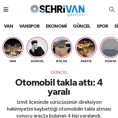
Van Nöbetçi Eczaneler
VAN
VANSPOR
EKONOMİ
GÜNCEL
SPOR
S
Van Hava Durumu
VAN Namaz Vakitleri
Van Trafik Yoğunluk Haritası
VAN
GÜNCEL
BÖLGE
ASAYİŞ
DÜNYA
GÜNCEL
Süper Lig Puan Durumu ve Fikstür
Otomobil takla attı: 4
Tüm Manşetler
yaralı
Son Dakika Haberleri
İzmit ilçesinde sürücüsünün direksiyon
hakimiyetini kaybettiği otomobilin takla atması
Haber Arşivi
sonucu araçta bulunan 4 kişi yaralandı.