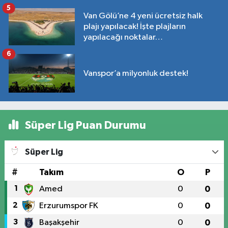
5
Van Gölü’ne 4 yeni ücretsiz halk
plajı yapılacak! İşte plajların
yapılacağı noktalar…
6
Vanspor’a milyonluk destek!
Süper Lig Puan Durumu
Süper Lig
#
Takım
O
P
1
Amed
0
0
2
Erzurumspor FK
0
0
3
Başakşehir
0
0