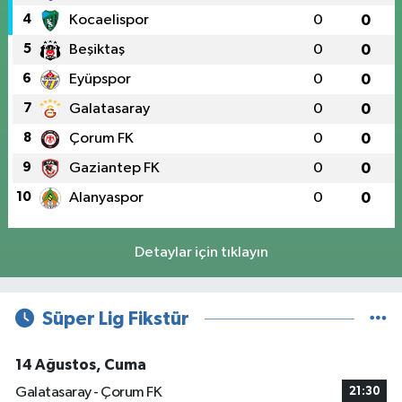
4
Kocaelispor
0
0
5
Beşiktaş
0
0
6
Eyüpspor
0
0
7
Galatasaray
0
0
8
Çorum FK
0
0
9
Gaziantep FK
0
0
10
Alanyaspor
0
0
Detaylar için tıklayın
Süper Lig Fikstür
14 Ağustos, Cuma
Galatasaray - Çorum FK
21:30