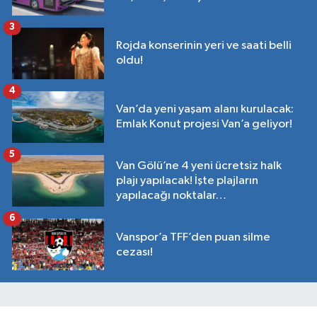
3
Rojda konserinin yeri ve saati belli
oldu!
4
Van’da yeni yaşam alanı kurulacak:
Emlak Konut projesi Van’a geliyor!
5
Van Gölü’ne 4 yeni ücretsiz halk
plajı yapılacak! İşte plajların
yapılacağı noktalar…
6
Vanspor’a TFF’den puan silme
cezası!