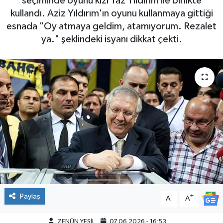
seçiminde oyunu kızı Yaz Yıldırım ile birlikte
kullandı. Aziz Yıldırım'ın oyunu kullanmaya gittiği
esnada "Oy atmaya geldim, atamıyorum. Rezalet
ya." şeklindeki isyanı dikkat çekti.
Paylaş
-
+
A
A
ZENÜN YEŞİL
07.06.2026 - 16:53