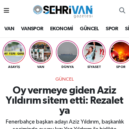
Van Nöbetçi Eczaneler
VAN
VANSPOR
EKONOMİ
GÜNCEL
SPOR
S
Van Hava Durumu
VAN Namaz Vakitleri
Van Trafik Yoğunluk Haritası
ASAYİŞ
VAN
DÜNYA
SİYASET
SPOR
GÜNCEL
Süper Lig Puan Durumu ve Fikstür
Oy vermeye giden Aziz
Tüm Manşetler
Yıldırım sitem etti: Rezalet
ya
Son Dakika Haberleri
Fenerbahçe başkan adayı Aziz Yıldırım, başkanlık
Haber Arşivi