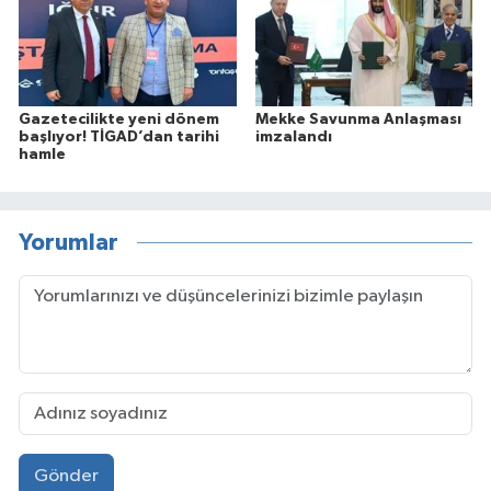
Gazetecilikte yeni dönem
Mekke Savunma Anlaşması
başlıyor! TİGAD’dan tarihi
imzalandı
hamle
Yorumlar
Gönder