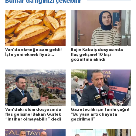
Bunlar da ilginizi çekebilir
Van’da ekmeğe zam geldi!
Rojin Kabaiş dosyasında
İşte yeni ekmek fiyatı...
flaş gelişme! 10 kişi
gözaltına alındı
Van’daki ölüm dosyasında
Gazetecilik için tarihi çağrı!
flaş gelişme! Bakan Gürlek
“Bu yasa artık hayata
“intihar olmayabilir” dedi
geçirilmeli”