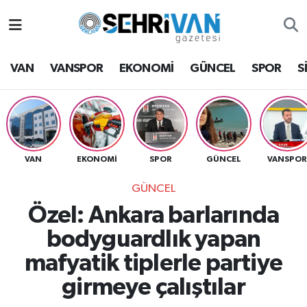
Van Nöbetçi Eczaneler
VAN
VANSPOR
EKONOMİ
GÜNCEL
SPOR
S
Van Hava Durumu
VAN Namaz Vakitleri
Van Trafik Yoğunluk Haritası
VAN
EKONOMİ
SPOR
GÜNCEL
VANSPO
GÜNCEL
Süper Lig Puan Durumu ve Fikstür
Özel: Ankara barlarında
Tüm Manşetler
bodyguardlık yapan
mafyatik tiplerle partiye
Son Dakika Haberleri
girmeye çalıştılar
Haber Arşivi