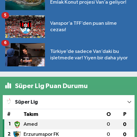
Emlak Konut projesi Van’a geliyor!
5
Vanspor’a TFF’den puan silme
cezası!
6
Türkiye’de sadece Van’daki bu
işletmede var! Yiyen bir daha yiyor
Süper Lig Puan Durumu
Süper Lig
#
Takım
O
P
1
Amed
0
0
2
Erzurumspor FK
0
0