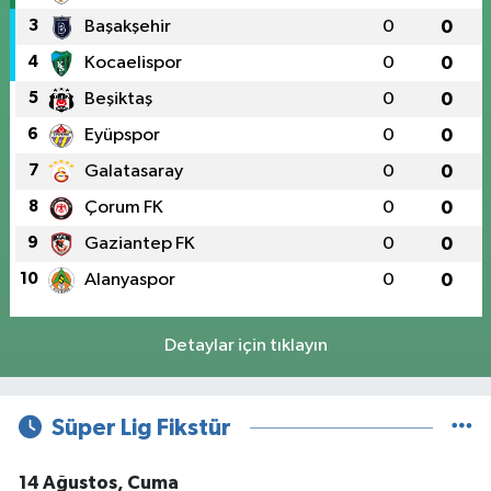
3
Başakşehir
0
0
4
Kocaelispor
0
0
5
Beşiktaş
0
0
6
Eyüpspor
0
0
7
Galatasaray
0
0
8
Çorum FK
0
0
9
Gaziantep FK
0
0
10
Alanyaspor
0
0
Detaylar için tıklayın
Süper Lig Fikstür
14 Ağustos, Cuma