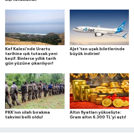
Kef Kalesi’nde Urartu
AJet'ten uçak biletlerinde
tarihine ışık tutacak yeni
büyük indirim!
keşif: Binlerce yıllık tarih
gün yüzüne çıkarılıyor!
PKK’nın silah bırakma
Altın fiyatları yükselişte:
takvimi belli oldu!
Gram altın 6.300 TL'yi aştı!