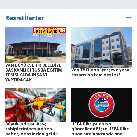
Resmi İlanlar
RESMİ İLANDIR
VAN BÜYÜKŞEHİR BELEDİYE
Van TSO’dan ‘çerçeve yasa’
BAŞKANLIĞI TUŞBA EĞİTİM
tasarısına tam destek!
TESİSİ KABA İNŞAAT
YAPTIRACAK
Büyük indirim: Araç
UEFA ülke puanları
sahiplerini sevindiren
güncellendi! İşte UEFA ülke
haber, benzinden geldi!
puan sıralamasında son