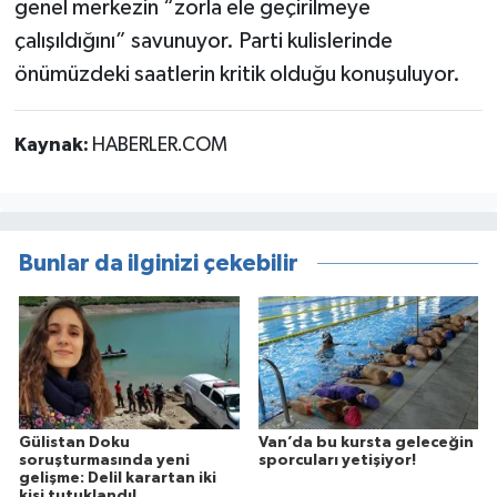
genel merkezin “zorla ele geçirilmeye
çalışıldığını” savunuyor. Parti kulislerinde
önümüzdeki saatlerin kritik olduğu konuşuluyor.
Kaynak:
HABERLER.COM
Bunlar da ilginizi çekebilir
Gülistan Doku
Van’da bu kursta geleceğin
soruşturmasında yeni
sporcuları yetişiyor!
gelişme: Delil karartan iki
kişi tutuklandı!