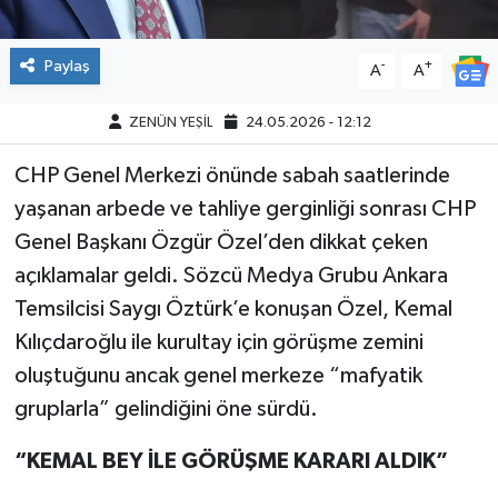
Paylaş
-
+
A
A
ZENÜN YEŞİL
24.05.2026 - 12:12
CHP Genel Merkezi önünde sabah saatlerinde
yaşanan arbede ve tahliye gerginliği sonrası CHP
Genel Başkanı Özgür Özel’den dikkat çeken
açıklamalar geldi. Sözcü Medya Grubu Ankara
Temsilcisi Saygı Öztürk’e konuşan Özel, Kemal
Kılıçdaroğlu ile kurultay için görüşme zemini
oluştuğunu ancak genel merkeze “mafyatik
gruplarla” gelindiğini öne sürdü.
“KEMAL BEY İLE GÖRÜŞME KARARI ALDIK”