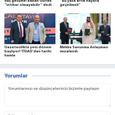
flaş gelişme! Bakan Gürlek
“Bu yasa artık hayata
“intihar olmayabilir” dedi
geçirilmeli”
Gazetecilikte yeni dönem
Mekke Savunma Anlaşması
başlıyor! TİGAD’dan tarihi
imzalandı
hamle
Yorumlar