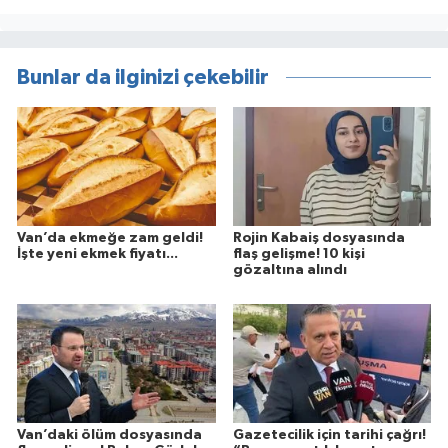
Bunlar da ilginizi çekebilir
Van’da ekmeğe zam geldi!
Rojin Kabaiş dosyasında
İşte yeni ekmek fiyatı...
flaş gelişme! 10 kişi
gözaltına alındı
Van’daki ölüm dosyasında
Gazetecilik için tarihi çağrı!