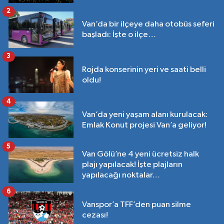
2
Van’da bir ilçeye daha otobüs seferi
başladı: İşte o ilçe…
3
Rojda konserinin yeri ve saati belli
oldu!
4
Van’da yeni yaşam alanı kurulacak:
Emlak Konut projesi Van’a geliyor!
5
Van Gölü’ne 4 yeni ücretsiz halk
plajı yapılacak! İşte plajların
yapılacağı noktalar…
6
Vanspor’a TFF’den puan silme
cezası!