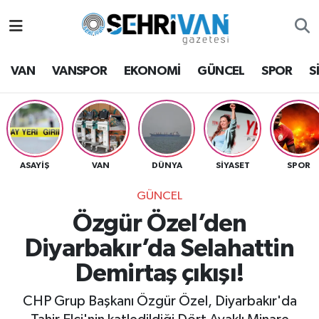
Van Nöbetçi Eczaneler
VAN
VANSPOR
EKONOMİ
GÜNCEL
SPOR
S
Van Hava Durumu
VAN Namaz Vakitleri
Van Trafik Yoğunluk Haritası
ASAYİŞ
VAN
DÜNYA
SİYASET
SPOR
GÜNCEL
Süper Lig Puan Durumu ve Fikstür
Özgür Özel’den
Tüm Manşetler
Diyarbakır’da Selahattin
Demirtaş çıkışı!
Son Dakika Haberleri
CHP Grup Başkanı Özgür Özel, Diyarbakır'da
Haber Arşivi