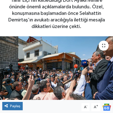
Tahir Elçi'nin katledildiği Dört Ayaklı Minare
önünde önemli açıklamalarda bulundu. Özel,
konuşmasına başlamadan önce Selahattin
Demirtaş'ın avukatı aracılığıyla ilettiği mesajla
dikkatleri üzerine çekti.
Paylaş
-
+
A
A