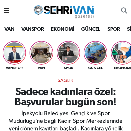
Van Nöbetçi Eczaneler
VAN
VANSPOR
EKONOMİ
GÜNCEL
SPOR
S
Van Hava Durumu
VAN Namaz Vakitleri
Van Trafik Yoğunluk Haritası
VANSPOR
VAN
SPOR
GÜNCEL
EKONOM
SAĞLIK
Süper Lig Puan Durumu ve Fikstür
Sadece kadınlara özel:
Tüm Manşetler
Başvurular bugün son!
Son Dakika Haberleri
İpekyolu Belediyesi Gençlik ve Spor
Müdürlüğü’ne bağlı Kadın Spor Merkezlerinde
Haber Arşivi
yeni dönem kayıtları başladı. Kadınlara yönelik