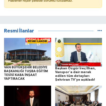
Haberler hiçbir şekilde sorumlu tutulamaz.
Resmi İlanlar
RESMİ İLANDIR
VAN BÜYÜKŞEHİR BELEDİYE
Başkan Özgür İreç İlhan,
BAŞKANLIĞI TUŞBA EĞİTİM
Vanspor'a dair merak
TESİSİ KABA İNŞAAT
edilen tüm detayları
YAPTIRACAK
Şehrivan TV'ye açıkladı!