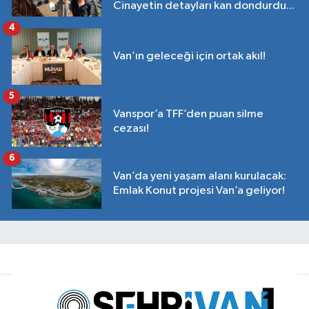
Cinayetin detayları kan dondurdu...
4
Van’ın geleceği için ortak akıl!
5
Vanspor’a TFF’den puan silme
cezası!
6
Van’da yeni yaşam alanı kurulacak:
Emlak Konut projesi Van’a geliyor!