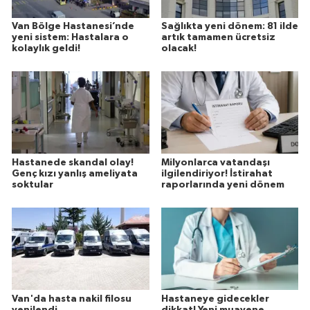
Van Bölge Hastanesi’nde
Sağlıkta yeni dönem: 81 ilde
yeni sistem: Hastalara o
artık tamamen ücretsiz
kolaylık geldi!
olacak!
Hastanede skandal olay!
Milyonlarca vatandaşı
Genç kızı yanlış ameliyata
ilgilendiriyor! İstirahat
soktular
raporlarında yeni dönem
Van'da hasta nakil filosu
Hastaneye gidecekler
yenilendi
dikkat! Yeni muayene