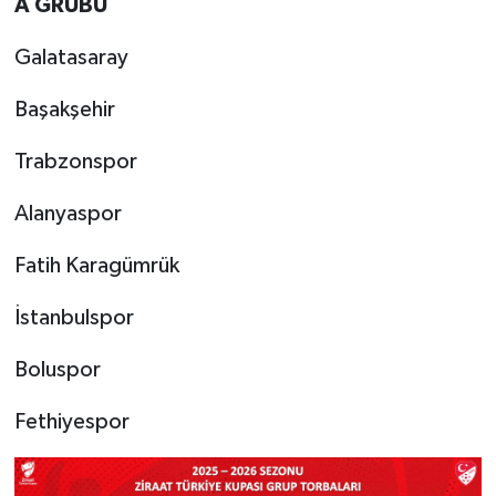
A GRUBU
Galatasaray
Başakşehir
Trabzonspor
Alanyaspor
Fatih Karagümrük
İstanbulspor
Boluspor
Fethiyespor