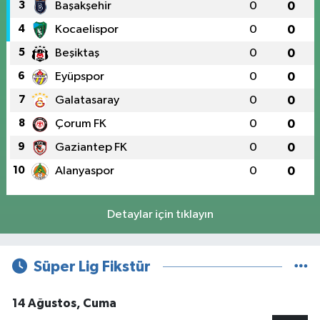
3
Başakşehir
0
0
4
Kocaelispor
0
0
5
Beşiktaş
0
0
6
Eyüpspor
0
0
7
Galatasaray
0
0
8
Çorum FK
0
0
9
Gaziantep FK
0
0
10
Alanyaspor
0
0
Detaylar için tıklayın
Süper Lig Fikstür
14 Ağustos, Cuma