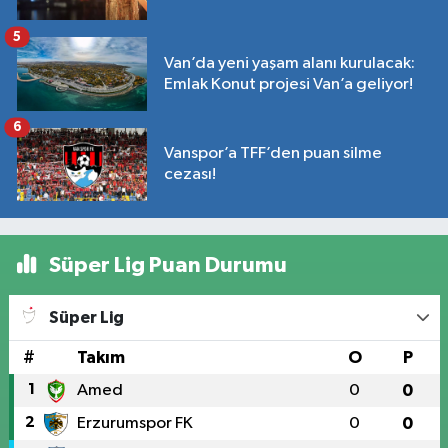
5
Van’da yeni yaşam alanı kurulacak:
Emlak Konut projesi Van’a geliyor!
6
Vanspor’a TFF’den puan silme
cezası!
Süper Lig Puan Durumu
Süper Lig
#
Takım
O
P
1
Amed
0
0
2
Erzurumspor FK
0
0