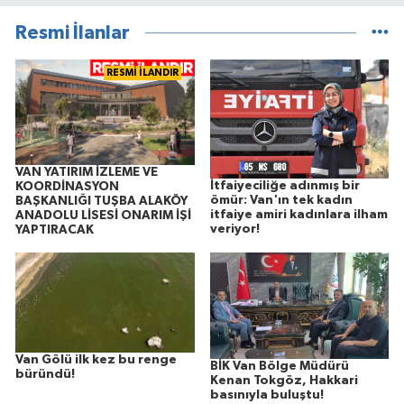
Resmi İlanlar
RESMİ İLANDIR
VAN YATIRIM İZLEME VE
İtfaiyeciliğe adınmış bir
KOORDİNASYON
ömür: Van'ın tek kadın
BAŞKANLIĞI TUŞBA ALAKÖY
itfaiye amiri kadınlara ilham
ANADOLU LİSESİ ONARIM İŞİ
veriyor!
YAPTIRACAK
Van Gölü ilk kez bu renge
BİK Van Bölge Müdürü
büründü!
Kenan Tokgöz, Hakkari
basınıyla buluştu!