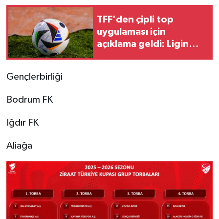
TFF'den çipli top
uygulaması için
açıklama geldi: Ligin
ikinci yarısı işaret edildi!
Gençlerbirliği
Bodrum FK
Iğdır FK
Aliağa