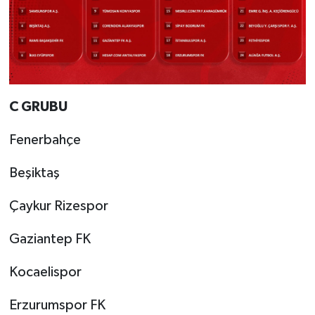
C GRUBU
Fenerbahçe
Beşiktaş
Çaykur Rizespor
Gaziantep FK
Kocaelispor
Erzurumspor FK