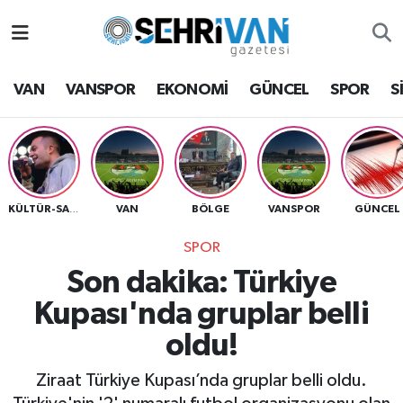
Van Nöbetçi Eczaneler
VAN
VANSPOR
EKONOMİ
GÜNCEL
SPOR
S
Van Hava Durumu
VAN Namaz Vakitleri
Van Trafik Yoğunluk Haritası
VAN
BÖLGE
VANSPOR
GÜNCEL
KÜLTÜR-SANAT
SPOR
Süper Lig Puan Durumu ve Fikstür
Son dakika: Türkiye
Tüm Manşetler
Kupası'nda gruplar belli
oldu!
Son Dakika Haberleri
Ziraat Türkiye Kupası’nda gruplar belli oldu.
Haber Arşivi