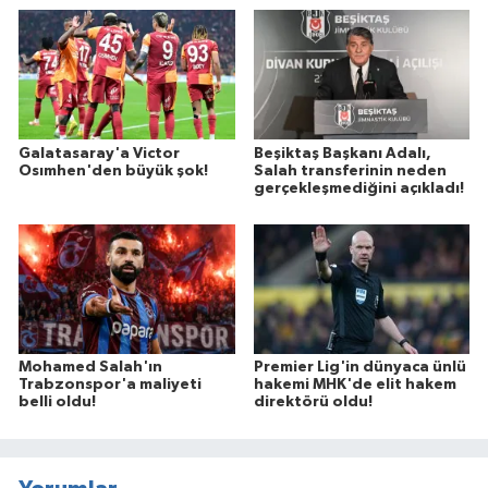
Galatasaray'a Victor
Beşiktaş Başkanı Adalı,
Osımhen'den büyük şok!
Salah transferinin neden
gerçekleşmediğini açıkladı!
Mohamed Salah'ın
Premier Lig'in dünyaca ünlü
Trabzonspor'a maliyeti
hakemi MHK'de elit hakem
belli oldu!
direktörü oldu!