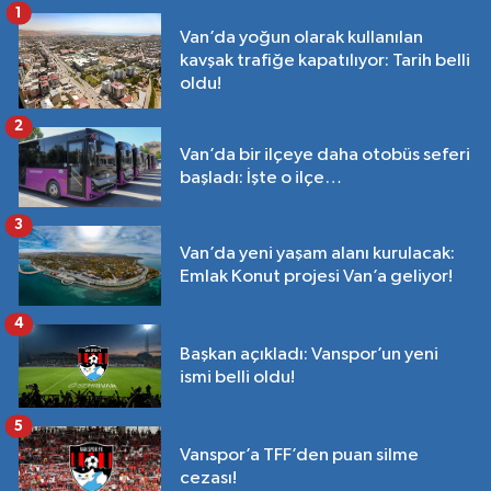
1
Van’da yoğun olarak kullanılan
kavşak trafiğe kapatılıyor: Tarih belli
oldu!
2
Van’da bir ilçeye daha otobüs seferi
başladı: İşte o ilçe…
3
Van’da yeni yaşam alanı kurulacak:
Emlak Konut projesi Van’a geliyor!
4
Başkan açıkladı: Vanspor’un yeni
ismi belli oldu!
5
Vanspor’a TFF’den puan silme
cezası!