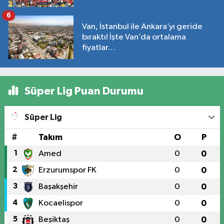
6
Van, İstanbul ile Ankara’yı geride
bıraktı! İşte Van’da ortalama
fiyatlar…
Süper Lig Puan Durumu
Süper Lig
#
Takım
O
P
1
Amed
0
0
2
Erzurumspor FK
0
0
3
Başakşehir
0
0
4
Kocaelispor
0
0
5
Beşiktaş
0
0