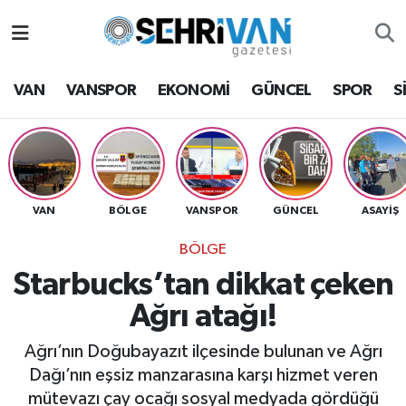
Van Nöbetçi Eczaneler
VAN
VANSPOR
EKONOMİ
GÜNCEL
SPOR
S
Van Hava Durumu
VAN Namaz Vakitleri
Van Trafik Yoğunluk Haritası
VAN
BÖLGE
VANSPOR
GÜNCEL
ASAYİŞ
BÖLGE
Süper Lig Puan Durumu ve Fikstür
Starbucks’tan dikkat çeken
Tüm Manşetler
Ağrı atağı!
Son Dakika Haberleri
Ağrı’nın Doğubayazıt ilçesinde bulunan ve Ağrı
Dağı’nın eşsiz manzarasına karşı hizmet veren
Haber Arşivi
mütevazı çay ocağı sosyal medyada gördüğü