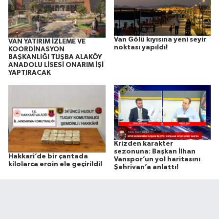
Van Gölü kıyısına yeni seyir
VAN YATIRIM İZLEME VE
noktası yapıldı!
KOORDİNASYON
BAŞKANLIĞI TUŞBA ALAKÖY
ANADOLU LİSESİ ONARIM İŞİ
YAPTIRACAK
Krizden karakter
sezonuna: Başkan İlhan
Hakkari’de bir çantada
Vanspor’un yol haritasını
kilolarca eroin ele geçirildi!
Şehrivan’a anlattı!