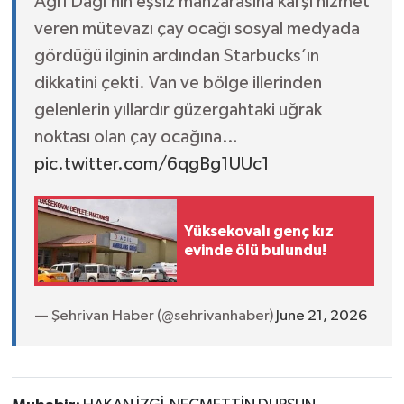
Ağrı Dağı’nın eşsiz manzarasına karşı hizmet
veren mütevazı çay ocağı sosyal medyada
gördüğü ilginin ardından Starbucks’ın
dikkatini çekti. Van ve bölge illerinden
gelenlerin yıllardır güzergahtaki uğrak
noktası olan çay ocağına…
pic.twitter.com/6qgBg1UUc1
Yüksekovalı genç kız
evinde ölü bulundu!
— Şehrivan Haber (@sehrivanhaber)
June 21, 2026