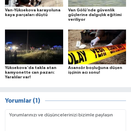
Van-Yüksekova karayoluna
Van Gölü’nde güvenlik
kaya parçaları düştü
güçlerine dalgıçlık eğitimi
veriliyor
Yüksekova'da takla atan
Asansör boşluğuna düşen
kamyonette can pazarı:
işçinin acı sonu!
Yaralılar var!
Yorumlar (1)