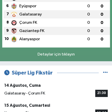
6
Eyüpspor
0
0
7
Galatasaray
0
0
8
Çorum FK
0
0
9
Gaziantep FK
0
0
10
Alanyaspor
0
0
Detaylar için tıklayın
Süper Lig Fikstür
14 Ağustos, Cuma
Galatasaray - Çorum FK
21:30
15 Ağustos, Cumartesi