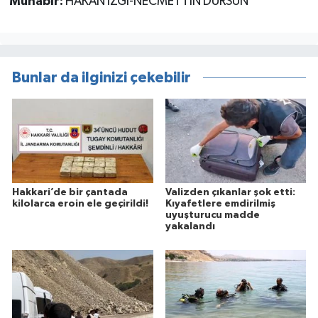
Muhabir:
HAKAN İZGİ-NECMETTİN DURSUN
Bunlar da ilginizi çekebilir
Hakkari’de bir çantada
Valizden çıkanlar şok etti:
kilolarca eroin ele geçirildi!
Kıyafetlere emdirilmiş
uyuşturucu madde
yakalandı