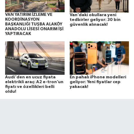
VAN YATIRIM İZLEME VE
Van’daki okullara yeni
KOORDİNASYON
tedbirler geliyor: 30 bin
BAŞKANLIĞI TUŞBA ALAKÖY
güvenlik alınacak!
ANADOLU LİSESİ ONARIM İŞİ
YAPTIRACAK
Audi'den en ucuz fiyata
En pahalı iPhone modelleri
elektrikli araç: A2 e-tron’un
geliyor: Yeni fiyatlar cep
fiyatı ve özellikleri belli
yakacak!
oldu!