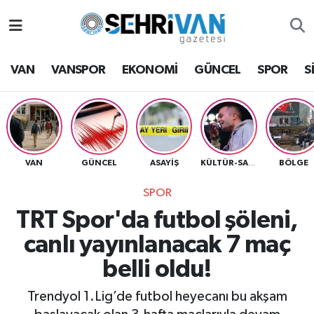
Van Nöbetçi Eczaneler
VAN
VANSPOR
EKONOMİ
GÜNCEL
SPOR
S
Van Hava Durumu
VAN Namaz Vakitleri
Van Trafik Yoğunluk Haritası
VAN
GÜNCEL
ASAYİŞ
BÖLGE
KÜLTÜR-SANAT
SPOR
Süper Lig Puan Durumu ve Fikstür
TRT Spor'da futbol şöleni,
Tüm Manşetler
canlı yayınlanacak 7 maç
belli oldu!
Son Dakika Haberleri
Trendyol 1.Lig’de futbol heyecanı bu akşam
Haber Arşivi