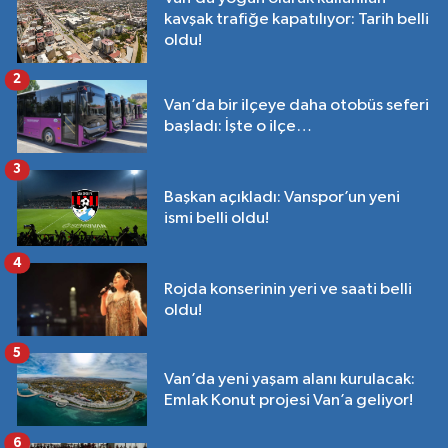
kavşak trafiğe kapatılıyor: Tarih belli
oldu!
2
Van’da bir ilçeye daha otobüs seferi
başladı: İşte o ilçe…
3
Başkan açıkladı: Vanspor’un yeni
ismi belli oldu!
4
Rojda konserinin yeri ve saati belli
oldu!
5
Van’da yeni yaşam alanı kurulacak:
Emlak Konut projesi Van’a geliyor!
6