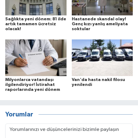
Sağlıkta yeni dönem: 81 ilde
Hastanede skandal olay!
artık tamamen ücretsiz
Genç kızı yanlış ameliyata
olacak!
soktular
Milyonlarca vatandaşı
Van'da hasta nakil filosu
ilgilendiriyor! İstirahat
yenilendi
raporlarında yeni dönem
Yorumlar