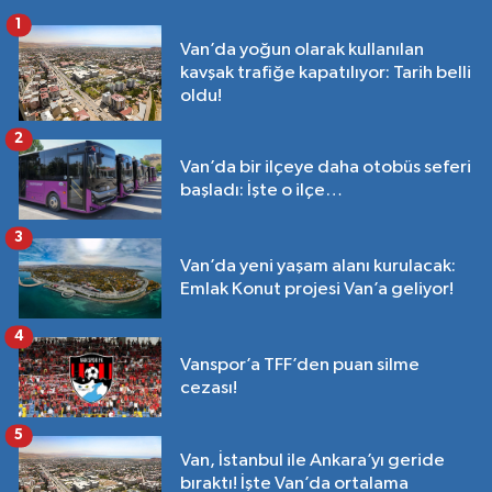
1
Van’da yoğun olarak kullanılan
kavşak trafiğe kapatılıyor: Tarih belli
oldu!
2
Van’da bir ilçeye daha otobüs seferi
başladı: İşte o ilçe…
3
Van’da yeni yaşam alanı kurulacak:
Emlak Konut projesi Van’a geliyor!
4
Vanspor’a TFF’den puan silme
cezası!
5
Van, İstanbul ile Ankara’yı geride
bıraktı! İşte Van’da ortalama