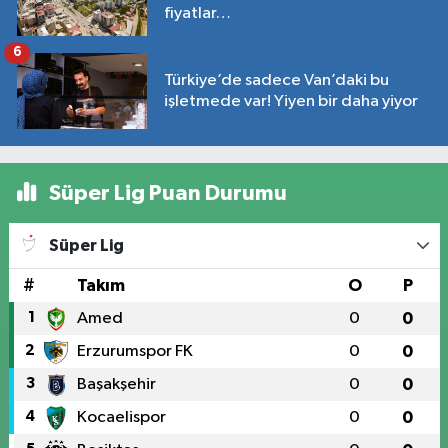
fiyatlar…
6
Türkiye’de sadece Van’daki bu
işletmede var! Yiyen bir daha yiyor
Süper Lig Puan Durumu
Süper Lig
#
Takım
O
P
1
Amed
0
0
2
Erzurumspor FK
0
0
3
Başakşehir
0
0
4
Kocaelispor
0
0