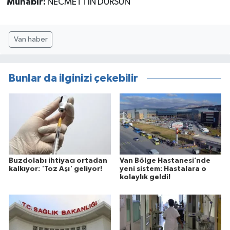
Muhabir:
NECMETTİN DURSUN
Van haber
Bunlar da ilginizi çekebilir
Buzdolabı ihtiyacı ortadan
Van Bölge Hastanesi’nde
kalkıyor: 'Toz Aşı' geliyor!
yeni sistem: Hastalara o
kolaylık geldi!