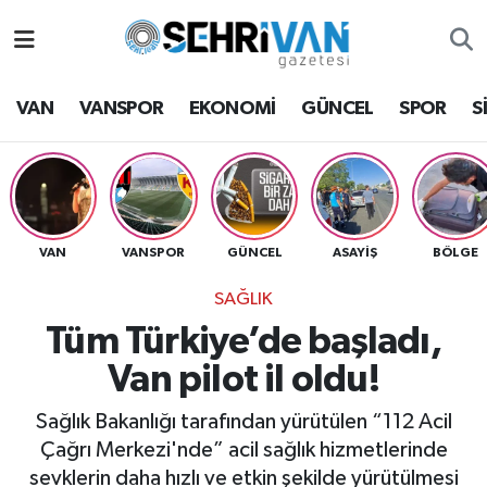
Van Nöbetçi Eczaneler
VAN
VANSPOR
EKONOMİ
GÜNCEL
SPOR
S
Van Hava Durumu
VAN Namaz Vakitleri
Van Trafik Yoğunluk Haritası
VAN
VANSPOR
GÜNCEL
ASAYİŞ
BÖLGE
SAĞLIK
Süper Lig Puan Durumu ve Fikstür
Tüm Türkiye’de başladı,
Tüm Manşetler
Van pilot il oldu!
Son Dakika Haberleri
Sağlık Bakanlığı tarafından yürütülen “112 Acil
Çağrı Merkezi'nde” acil sağlık hizmetlerinde
Haber Arşivi
sevklerin daha hızlı ve etkin şekilde yürütülmesi