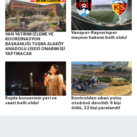
RESMİ İLANDIR
Vanspor-Kayserispor
VAN YATIRIM İZLEME VE
maçının hakemi belli oldu!
KOORDİNASYON
BAŞKANLIĞI TUŞBA ALAKÖY
ANADOLU LİSESİ ONARIM İŞİ
YAPTIRACAK
Rojda konserinin yeri ve
Kontrolden çıkan yolcu
saati belli oldu!
otobüsü devrildi: 6 kişi
öldü, 22 kişi yaralandı!