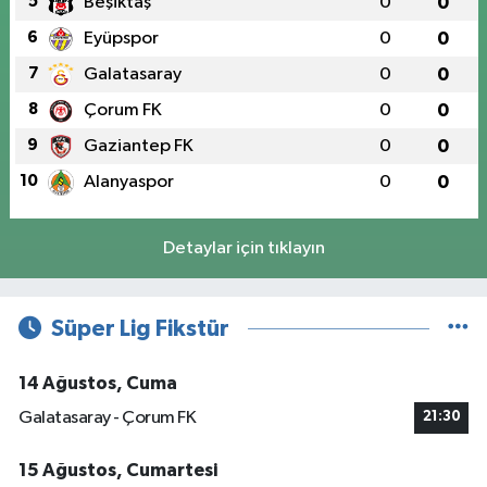
5
Beşiktaş
0
0
6
Eyüpspor
0
0
7
Galatasaray
0
0
8
Çorum FK
0
0
9
Gaziantep FK
0
0
10
Alanyaspor
0
0
Detaylar için tıklayın
Süper Lig Fikstür
14 Ağustos, Cuma
Galatasaray - Çorum FK
21:30
15 Ağustos, Cumartesi