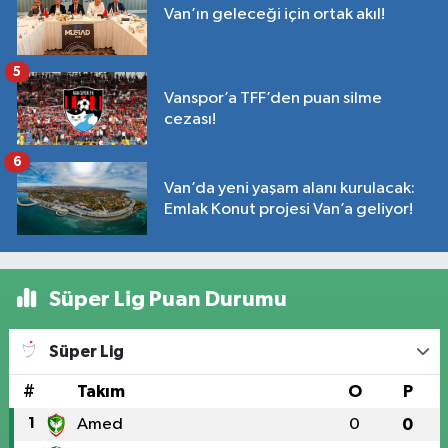
Van’ın geleceği için ortak akıl!
5
Vanspor’a TFF’den puan silme
cezası!
6
Van’da yeni yaşam alanı kurulacak:
Emlak Konut projesi Van’a geliyor!
Süper Lig Puan Durumu
Süper Lig
#
Takım
O
P
1
Amed
0
0