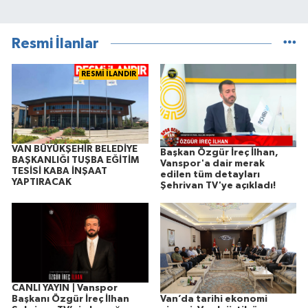
Resmi İlanlar
RESMİ İLANDIR
VAN BÜYÜKŞEHİR BELEDİYE
Başkan Özgür İreç İlhan,
BAŞKANLIĞI TUŞBA EĞİTİM
Vanspor'a dair merak
TESİSİ KABA İNŞAAT
edilen tüm detayları
YAPTIRACAK
Şehrivan TV'ye açıkladı!
CANLI YAYIN | Vanspor
Van’da tarihi ekonomi
Başkanı Özgür İreç İlhan