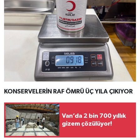
KONSERVELERİN RAF ÖMRÜ ÜÇ YILA ÇIKIYOR
Van’da 2 bin 700 yıllık
gizem çözülüyor!