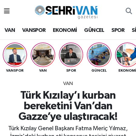
Van Nöbetçi Eczaneler
VAN
VANSPOR
EKONOMİ
GÜNCEL
SPOR
S
Van Hava Durumu
VAN Namaz Vakitleri
Van Trafik Yoğunluk Haritası
VANSPOR
VAN
SPOR
GÜNCEL
EKONOM
VAN
Süper Lig Puan Durumu ve Fikstür
Türk Kızılay’ı kurban
Tüm Manşetler
bereketini Van’dan
Gazze’ye ulaştıracak!
Son Dakika Haberleri
Türk Kızılay Genel Başkanı Fatma Meriç Yılmaz,
Haber Arşivi