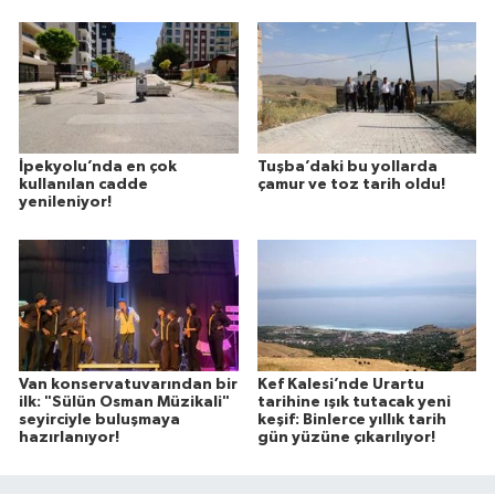
İpekyolu’nda en çok
Tuşba’daki bu yollarda
kullanılan cadde
çamur ve toz tarih oldu!
yenileniyor!
Van konservatuvarından bir
Kef Kalesi’nde Urartu
ilk: "Sülün Osman Müzikali"
tarihine ışık tutacak yeni
seyirciyle buluşmaya
keşif: Binlerce yıllık tarih
hazırlanıyor!
gün yüzüne çıkarılıyor!