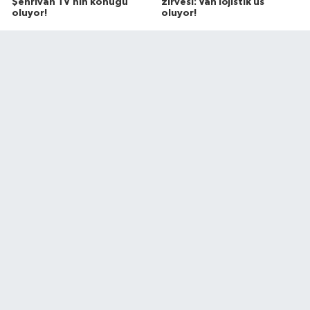
zirvesi: Van lojistik üs
Şehrivan TV’nin konuğu
oluyor!
oluyor!