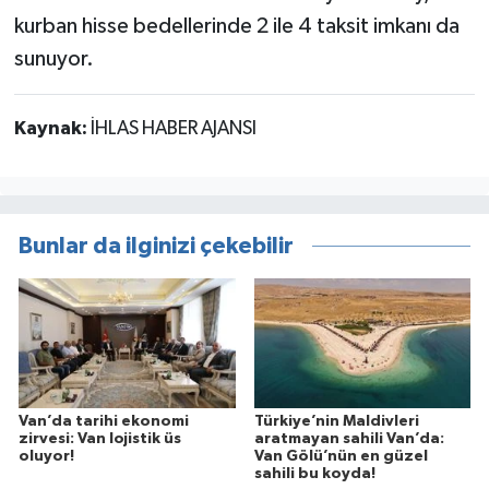
kurban hisse bedellerinde 2 ile 4 taksit imkanı da
sunuyor.
Kaynak:
İHLAS HABER AJANSI
Bunlar da ilginizi çekebilir
Van’da tarihi ekonomi
Türkiye’nin Maldivleri
zirvesi: Van lojistik üs
aratmayan sahili Van’da:
oluyor!
Van Gölü’nün en güzel
sahili bu koyda!