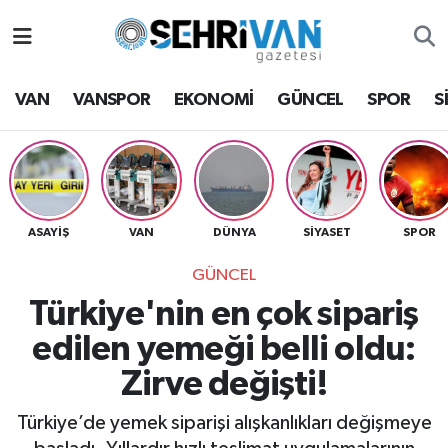
Van Nöbetçi Eczaneler
VAN
VANSPOR
EKONOMİ
GÜNCEL
SPOR
S
Van Hava Durumu
VAN Namaz Vakitleri
Van Trafik Yoğunluk Haritası
ASAYİŞ
VAN
DÜNYA
SİYASET
SPOR
GÜNCEL
Süper Lig Puan Durumu ve Fikstür
Türkiye'nin en çok sipariş
Tüm Manşetler
edilen yemeği belli oldu:
Zirve değişti!
Son Dakika Haberleri
Türkiye’de yemek siparişi alışkanlıkları değişmeye
Haber Arşivi