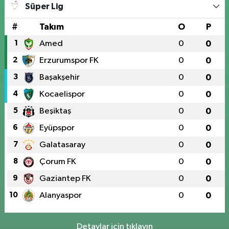
Süper Lig
#
Takım
O
P
1
Amed
0
0
2
Erzurumspor FK
0
0
3
Başakşehir
0
0
4
Kocaelispor
0
0
5
Beşiktaş
0
0
6
Eyüpspor
0
0
7
Galatasaray
0
0
8
Çorum FK
0
0
9
Gaziantep FK
0
0
10
Alanyaspor
0
0
Detaylar için tıklayın