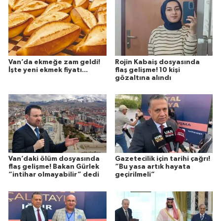
Van’da ekmeğe zam geldi!
Rojin Kabaiş dosyasında
İşte yeni ekmek fiyatı...
flaş gelişme! 10 kişi
gözaltına alındı
Van’daki ölüm dosyasında
Gazetecilik için tarihi çağrı!
flaş gelişme! Bakan Gürlek
“Bu yasa artık hayata
“intihar olmayabilir” dedi
geçirilmeli”