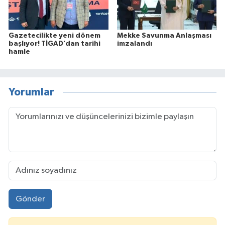
Gazetecilikte yeni dönem
Mekke Savunma Anlaşması
başlıyor! TİGAD’dan tarihi
imzalandı
hamle
Yorumlar
Gönder