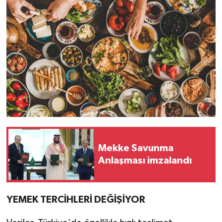
Mekke Savunma
Anlaşması imzalandı
YEMEK TERCİHLERİ DEĞİŞİYOR