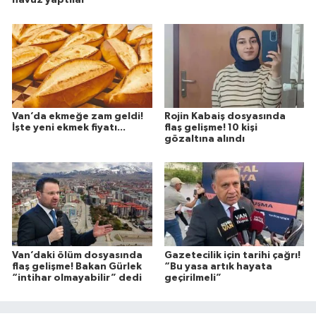
havuz yaptılar
Van’da ekmeğe zam geldi!
Rojin Kabaiş dosyasında
İşte yeni ekmek fiyatı...
flaş gelişme! 10 kişi
gözaltına alındı
Van’daki ölüm dosyasında
Gazetecilik için tarihi çağrı!
flaş gelişme! Bakan Gürlek
“Bu yasa artık hayata
“intihar olmayabilir” dedi
geçirilmeli”