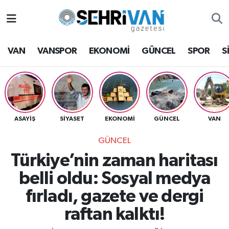
Van Nöbetçi Eczaneler
VAN
VANSPOR
EKONOMİ
GÜNCEL
SPOR
S
Van Hava Durumu
VAN Namaz Vakitleri
Van Trafik Yoğunluk Haritası
ASAYİŞ
SİYASET
EKONOMİ
GÜNCEL
VAN
GÜNCEL
Süper Lig Puan Durumu ve Fikstür
Türkiye’nin zaman haritası
Tüm Manşetler
belli oldu: Sosyal medya
fırladı, gazete ve dergi
Son Dakika Haberleri
raftan kalktı!
Haber Arşivi