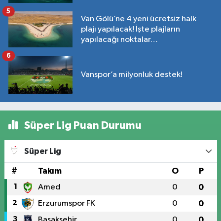
5
Van Gölü’ne 4 yeni ücretsiz halk
plajı yapılacak! İşte plajların
yapılacağı noktalar…
6
Vanspor’a milyonluk destek!
Süper Lig Puan Durumu
Süper Lig
#
Takım
O
P
1
Amed
0
0
2
Erzurumspor FK
0
0
3
Başakşehir
0
0