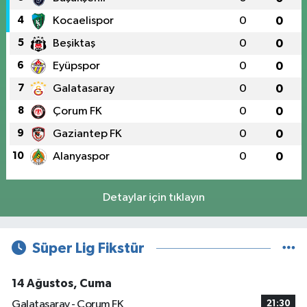
4
Kocaelispor
0
0
5
Beşiktaş
0
0
6
Eyüpspor
0
0
7
Galatasaray
0
0
8
Çorum FK
0
0
9
Gaziantep FK
0
0
10
Alanyaspor
0
0
Detaylar için tıklayın
Süper Lig Fikstür
14 Ağustos, Cuma
Galatasaray - Çorum FK
21:30