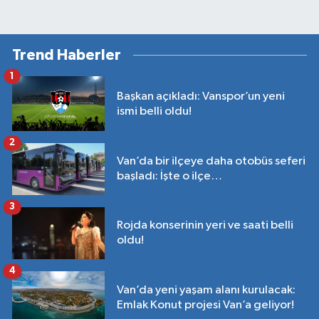
Trend Haberler
1
Başkan açıkladı: Vanspor’un yeni
ismi belli oldu!
2
Van’da bir ilçeye daha otobüs seferi
başladı: İşte o ilçe…
3
Rojda konserinin yeri ve saati belli
oldu!
4
Van’da yeni yaşam alanı kurulacak:
Emlak Konut projesi Van’a geliyor!