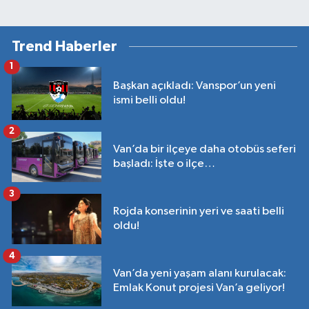
Trend Haberler
1
Başkan açıkladı: Vanspor’un yeni
ismi belli oldu!
2
Van’da bir ilçeye daha otobüs seferi
başladı: İşte o ilçe…
3
Rojda konserinin yeri ve saati belli
oldu!
4
Van’da yeni yaşam alanı kurulacak:
Emlak Konut projesi Van’a geliyor!