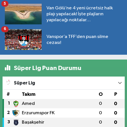
5
Van Gölü’ne 4 yeni ücretsiz halk
plajı yapılacak! İşte plajların
yapılacağı noktalar…
6
Vanspor’a TFF’den puan silme
cezası!
Süper Lig Puan Durumu
Süper Lig
#
Takım
O
P
1
Amed
0
0
2
Erzurumspor FK
0
0
3
Başakşehir
0
0