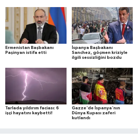
Ermenistan Başbakanı
İspanya Başbakanı
Paşinyan istifa etti
Sanchez, göçmen kriziyle
ilgili sessizliğini bozdu
Tarlada yıldırım faciası: 6
Gazze'de İspanya'nın
işçi hayatını kaybetti!
Dünya Kupası zaferi
kutlandı