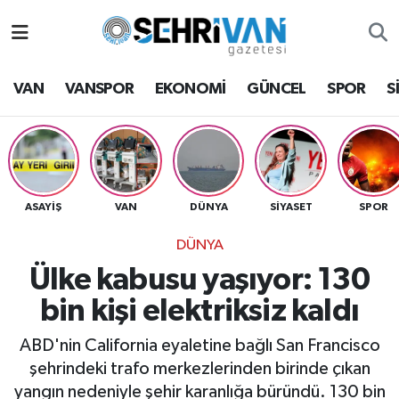
Van Nöbetçi Eczaneler
VAN
VANSPOR
EKONOMİ
GÜNCEL
SPOR
S
Van Hava Durumu
VAN Namaz Vakitleri
Van Trafik Yoğunluk Haritası
ASAYİŞ
VAN
DÜNYA
SİYASET
SPOR
DÜNYA
Süper Lig Puan Durumu ve Fikstür
Ülke kabusu yaşıyor: 130
Tüm Manşetler
bin kişi elektriksiz kaldı
Son Dakika Haberleri
ABD'nin California eyaletine bağlı San Francisco
şehrindeki trafo merkezlerinden birinde çıkan
Haber Arşivi
yangın nedeniyle şehir karanlığa büründü. 130 bin