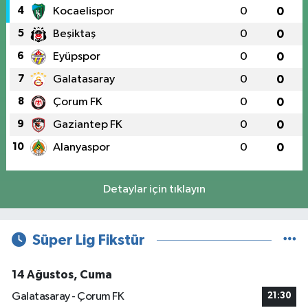
4
Kocaelispor
0
0
5
Beşiktaş
0
0
6
Eyüpspor
0
0
7
Galatasaray
0
0
8
Çorum FK
0
0
9
Gaziantep FK
0
0
10
Alanyaspor
0
0
Detaylar için tıklayın
Süper Lig Fikstür
14 Ağustos, Cuma
Galatasaray - Çorum FK
21:30