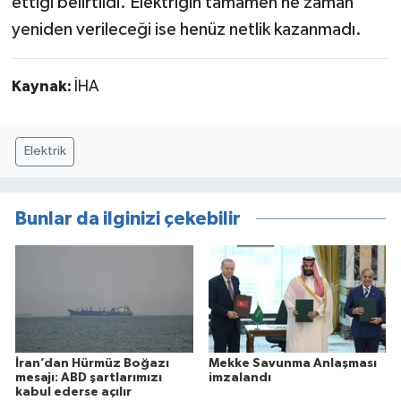
ettiği belirtildi. Elektriğin tamamen ne zaman
yeniden verileceği ise henüz netlik kazanmadı.
Kaynak:
İHA
Elektrik
Bunlar da ilginizi çekebilir
İran’dan Hürmüz Boğazı
Mekke Savunma Anlaşması
mesajı: ABD şartlarımızı
imzalandı
kabul ederse açılır