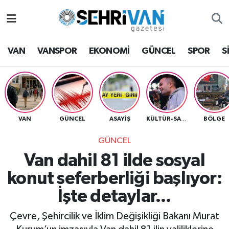
Van Nöbetçi Eczaneler
VAN
VANSPOR
EKONOMİ
GÜNCEL
SPOR
S
Van Hava Durumu
VAN Namaz Vakitleri
Van Trafik Yoğunluk Haritası
VAN
GÜNCEL
ASAYİŞ
BÖLGE
KÜLTÜR-SANAT
GÜNCEL
Süper Lig Puan Durumu ve Fikstür
Van dahil 81 ilde sosyal
Tüm Manşetler
konut seferberliği başlıyor:
İşte detaylar...
Son Dakika Haberleri
Çevre, Şehircilik ve İklim Değişikliği Bakanı Murat
Haber Arşivi