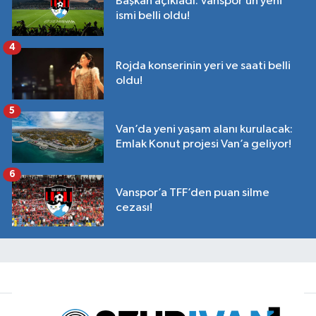
Başkan açıkladı: Vanspor’un yeni
ismi belli oldu!
4
Rojda konserinin yeri ve saati belli
oldu!
5
Van’da yeni yaşam alanı kurulacak:
Emlak Konut projesi Van’a geliyor!
6
Vanspor’a TFF’den puan silme
cezası!