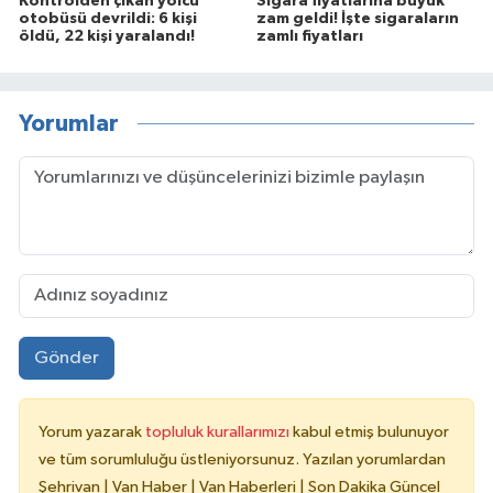
Kontrolden çıkan yolcu
Sigara fiyatlarına büyük
otobüsü devrildi: 6 kişi
zam geldi! İşte sigaraların
öldü, 22 kişi yaralandı!
zamlı fiyatları
Yorumlar
Gönder
Yorum yazarak
topluluk kurallarımızı
kabul etmiş bulunuyor
ve tüm sorumluluğu üstleniyorsunuz. Yazılan yorumlardan
Şehrivan | Van Haber | Van Haberleri | Son Dakika Güncel