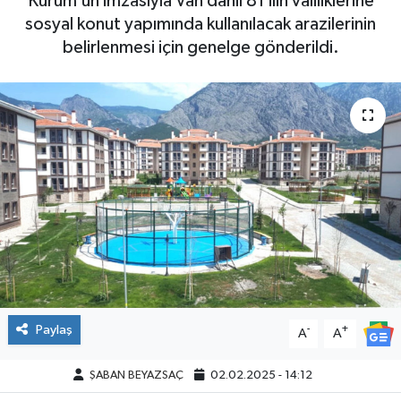
Kurum’un imzasıyla Van dahil 81 ilin valiliklerine
sosyal konut yapımında kullanılacak arazilerinin
belirlenmesi için genelge gönderildi.
Paylaş
-
+
A
A
ŞABAN BEYAZSAÇ
02.02.2025 - 14:12