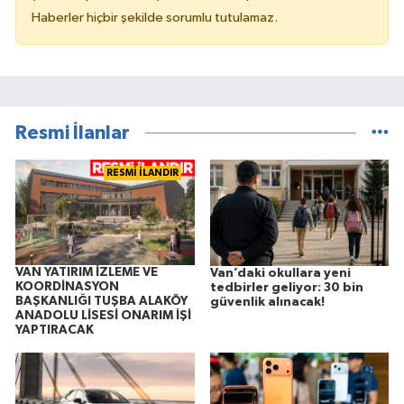
Haberler hiçbir şekilde sorumlu tutulamaz.
Resmi İlanlar
RESMİ İLANDIR
VAN YATIRIM İZLEME VE
Van’daki okullara yeni
KOORDİNASYON
tedbirler geliyor: 30 bin
BAŞKANLIĞI TUŞBA ALAKÖY
güvenlik alınacak!
ANADOLU LİSESİ ONARIM İŞİ
YAPTIRACAK