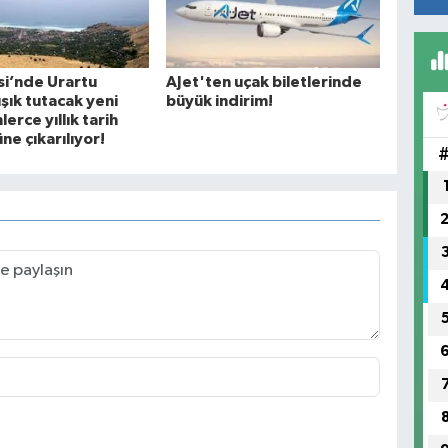
si’nde Urartu
AJet'ten uçak biletlerinde
ışık tutacak yeni
büyük indirim!
nlerce yıllık tarih
ne çıkarılıyor!