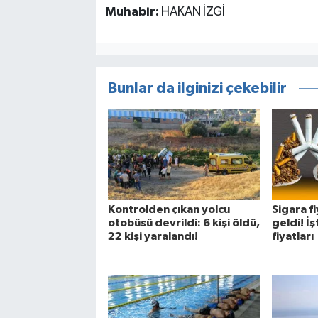
Muhabir:
HAKAN İZGİ
Bunlar da ilginizi çekebilir
Kontrolden çıkan yolcu
Sigara f
otobüsü devrildi: 6 kişi öldü,
geldi! İş
22 kişi yaralandı!
fiyatları