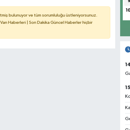
1
tmiş bulunuyor ve tüm sorumluluğu üstleniyorsunuz.
 Van Haberleri | Son Dakika Güncel Haberler hiçbir
1
Ga
1
Ko
Ka
Ge