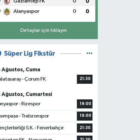
9
Gaziantep FK
0
0
0
Alanyaspor
0
0
Detaylar için tıklayın
Süper Lig Fikstür
4 Ağustos, Cuma
latasaray - Çorum FK
21:30
5 Ağustos, Cumartesi
nyaspor - Rizespor
19:00
sımpaşa - Trabzonspor
19:00
nçlerbirliği S.K. - Fenerbahçe
21:30
21:30