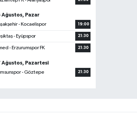
ziantep FK - Alanyaspor
6 Ağustos, Pazar
şakşehir - Kocaelispor
19:00
şiktaş - Eyüpspor
21:30
ed - Erzurumspor FK
21:30
7 Ağustos, Pazartesi
msunspor - Göztepe
21:30