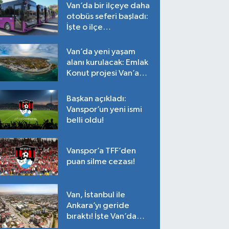
Van’da bir ilçeye daha
otobüs seferi başladı:
İşte o ilçe…
Van’da yeni yaşam
alanı kurulacak: Emlak
Konut projesi Van’a
geliyor!
Başkan açıkladı:
Vanspor’un yeni ismi
belli oldu!
Vanspor’a TFF’den
puan silme cezası!
Van, İstanbul ile
Ankara’yı geride
bıraktı! İşte Van’da
ortalama fiyatlar…