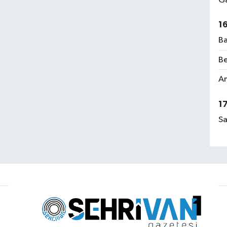
Ga
1
Ba
Be
Am
1
Sa