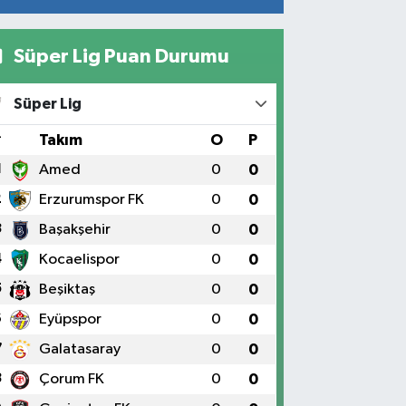
Süper Lig Puan Durumu
Süper Lig
#
Takım
O
P
1
Amed
0
0
2
Erzurumspor FK
0
0
3
Başakşehir
0
0
4
Kocaelispor
0
0
5
Beşiktaş
0
0
6
Eyüpspor
0
0
7
Galatasaray
0
0
8
Çorum FK
0
0