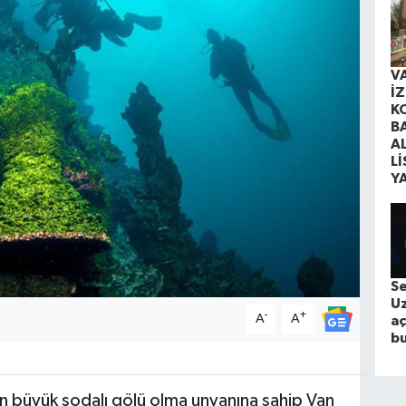
V
İ
K
B
A
Lİ
Y
S
Uz
-
+
A
A
aç
bu
en büyük sodalı gölü olma unvanına sahip Van