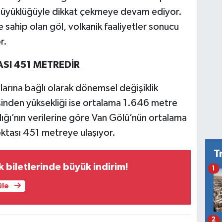
büyüklüğüyle dikkat çekmeye devam ediyor.
sahip olan göl, volkanik faaliyetler sonucu
r.
SI 451 METREDİR
llarına bağlı olarak dönemsel değişiklik
sinden yüksekliği ise ortalama 1.646 metre
ğı’nın verilerine göre Van Gölü’nün ortalama
oktası 451 metreye ulaşıyor.
T
k biletlerinde büyük indirim!
1
üle
2