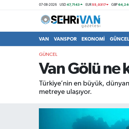
47,7143
55,0317
64,24
07-08-2026
USD
EUR
GBP
Van Nöbetçi Eczaneler
Van Hava Durumu
VAN
VANSPOR
EKONOMİ
GÜNCE
VAN Namaz Vakitleri
GÜNCEL
Van Gölü ne 
Van Trafik Yoğunluk Haritası
Süper Lig Puan Durumu ve Fikstür
Türkiye’nin en büyük, dünyan
metreye ulaşıyor.
Tüm Manşetler
Son Dakika Haberleri
Haber Arşivi