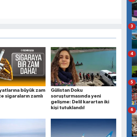
3
4
5
iyatlarına büyük zam
Gülistan Doku
te sigaraların zamlı
soruşturmasında yeni
gelişme: Delil karartan iki
kişi tutuklandı!
6