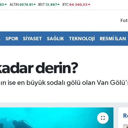
63
6574.81
13.887
64.360,53
ALTIN
BİST
BTC
Fot
L
SPOR
SİYASET
SAĞLIK
TEKNOLOJİ
RESMİ İLAN
kadar derin?
ın ise en büyük sodalı gölü olan Van Gölü
R