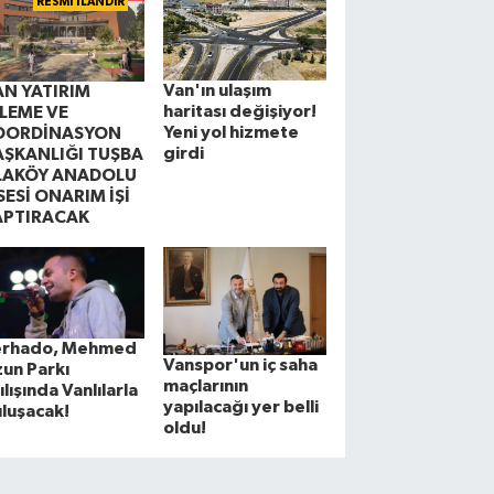
RESMİ İLANDIR
Van'ın ulaşım
AN YATIRIM
haritası değişiyor!
ZLEME VE
Yeni yol hizmete
OORDİNASYON
girdi
AŞKANLIĞI TUŞBA
LAKÖY ANADOLU
SESİ ONARIM İŞİ
APTIRACAK
erhado, Mehmed
Vanspor'un iç saha
un Parkı
maçlarının
ılışında Vanlılarla
yapılacağı yer belli
luşacak!
oldu!