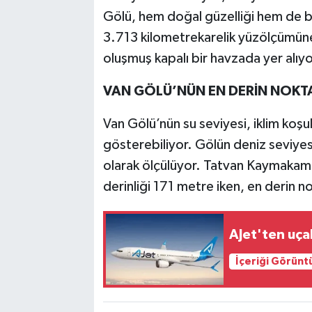
Gölü, hem doğal güzelliği hem de 
3.713 kilometrekarelik yüzölçümüne 
oluşmuş kapalı bir havzada yer alıyo
VAN GÖLÜ’NÜN EN DERİN NOKTA
Van Gölü’nün su seviyesi, iklim koşu
gösterebiliyor. Gölün deniz seviye
olarak ölçülüyor. Tatvan Kaymakamlı
derinliği 171 metre iken, en derin n
AJet'ten uça
İçeriği Görünt