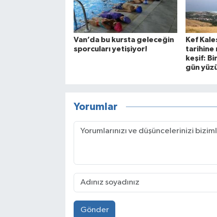
Van’da bu kursta geleceğin
Kef Kale
sporcuları yetişiyor!
tarihine 
keşif: Bi
gün yüzü
Yorumlar
Gönder