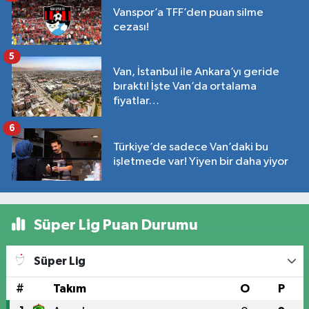
Vanspor’a TFF’den puan silme
cezası!
5
Van, İstanbul ile Ankara’yı geride
bıraktı! İşte Van’da ortalama
fiyatlar…
6
Türkiye’de sadece Van’daki bu
işletmede var! Yiyen bir daha yiyor
Süper Lig Puan Durumu
Süper Lig
#
Takım
O
P