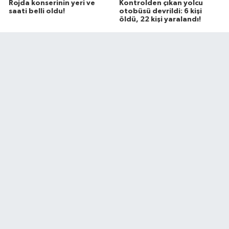
Rojda konserinin yeri ve
Kontrolden çıkan yolcu
saati belli oldu!
otobüsü devrildi: 6 kişi
öldü, 22 kişi yaralandı!