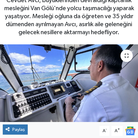
Cevdet Avcı, büyüklerinden devraldığı kaptanlık
mesleğini Van Gölü'nde yolcu taşımacılığı yaparak
yaşatıyor. Mesleği oğluna da öğreten ve 35 yıldır
dümenden ayrılmayan Avcı, asırlık aile geleneğini
gelecek nesillere aktarmayı hedefliyor.
Paylaş
-
+
A
A