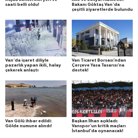
saati belli oldu!
Bakanı Göktaş Van'da
çeşitli ziyaretlerde bulundu
Van'da işaret diliyle
Van Ticaret Borsası’ndan
pazarlık yapan ikili, halay
Çerçeve Yasa Tasarısı’na
çekerek anlaştı
destek!
Van Gölü ihbar edildi:
Başkan İlhan açıkladı:
Gölde numune alındı!
Vanspor’un kritik maçları
İstanbul’da oynanacak!