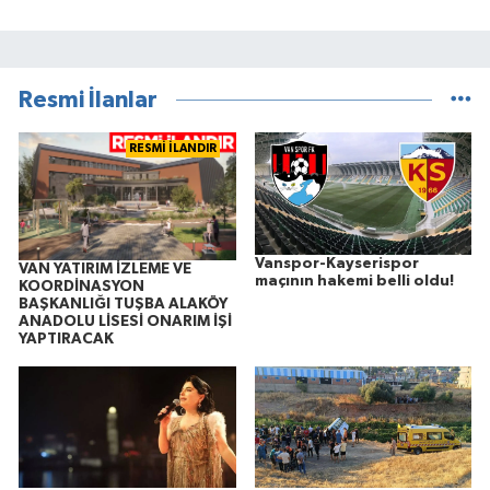
Resmi İlanlar
RESMİ İLANDIR
Vanspor-Kayserispor
VAN YATIRIM İZLEME VE
maçının hakemi belli oldu!
KOORDİNASYON
BAŞKANLIĞI TUŞBA ALAKÖY
ANADOLU LİSESİ ONARIM İŞİ
YAPTIRACAK