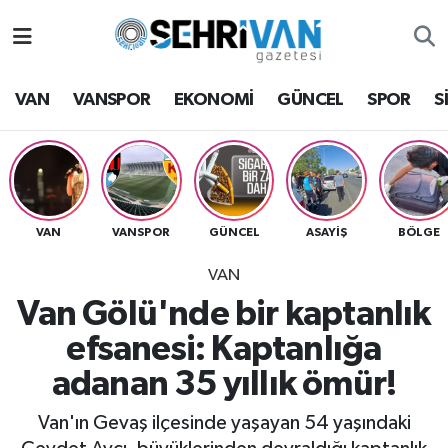
Van Nöbetçi Eczaneler
VAN
VANSPOR
EKONOMİ
GÜNCEL
SPOR
S
Van Hava Durumu
VAN Namaz Vakitleri
Van Trafik Yoğunluk Haritası
VAN
VANSPOR
GÜNCEL
ASAYİŞ
BÖLGE
VAN
Süper Lig Puan Durumu ve Fikstür
Van Gölü'nde bir kaptanlık
Tüm Manşetler
efsanesi: Kaptanlığa
adanan 35 yıllık ömür!
Son Dakika Haberleri
Van'ın Gevaş ilçesinde yaşayan 54 yaşındaki
Haber Arşivi