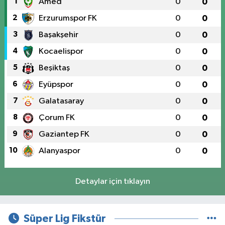
1
Amed
0
0
2
Erzurumspor FK
0
0
3
Başakşehir
0
0
4
Kocaelispor
0
0
5
Beşiktaş
0
0
6
Eyüpspor
0
0
7
Galatasaray
0
0
8
Çorum FK
0
0
9
Gaziantep FK
0
0
10
Alanyaspor
0
0
Detaylar için tıklayın
Süper Lig Fikstür