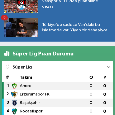
Vanspor’a TFF’den puan silme
cezası!
6
Türkiye’de sadece Van’daki bu
işletmede var! Yiyen bir daha yiyor
Süper Lig Puan Durumu
Süper Lig
#
Takım
O
P
1
Amed
0
0
2
Erzurumspor FK
0
0
3
Başakşehir
0
0
4
Kocaelispor
0
0