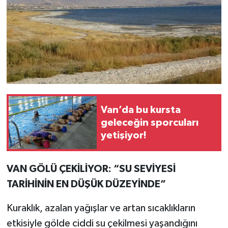
Van’da bu kursta
geleceğin sporcuları
yetişiyor!
VAN GÖLÜ ÇEKİLİYOR: “SU SEVİYESİ
TARİHİNİN EN DÜŞÜK DÜZEYİNDE”
Kuraklık, azalan yağışlar ve artan sıcaklıkların
etkisiyle gölde ciddi su çekilmesi yaşandığını