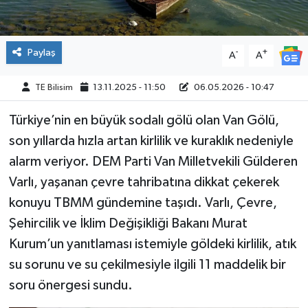
Paylaş
-
+
A
A
TE Bilisim
13.11.2025 - 11:50
06.05.2026 - 10:47
Türkiye’nin en büyük sodalı gölü olan Van Gölü,
son yıllarda hızla artan kirlilik ve kuraklık nedeniyle
alarm veriyor. DEM Parti Van Milletvekili Gülderen
Varlı, yaşanan çevre tahribatına dikkat çekerek
konuyu TBMM gündemine taşıdı. Varlı, Çevre,
Şehircilik ve İklim Değişikliği Bakanı Murat
Kurum’un yanıtlaması istemiyle göldeki kirlilik, atık
su sorunu ve su çekilmesiyle ilgili 11 maddelik bir
soru önergesi sundu.