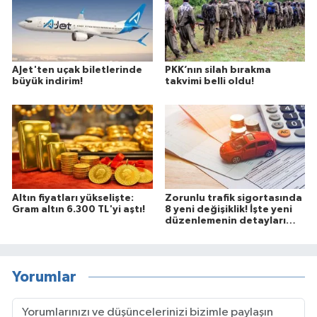
AJet'ten uçak biletlerinde
PKK’nın silah bırakma
büyük indirim!
takvimi belli oldu!
Altın fiyatları yükselişte:
Zorunlu trafik sigortasında
Gram altın 6.300 TL'yi aştı!
8 yeni değişiklik! İşte yeni
düzenlemenin detayları…
Yorumlar