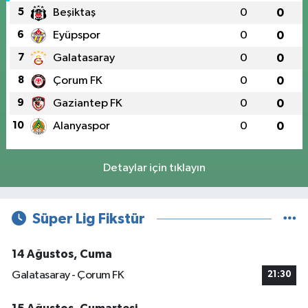
5
Beşiktaş
0
0
6
Eyüpspor
0
0
7
Galatasaray
0
0
8
Çorum FK
0
0
9
Gaziantep FK
0
0
10
Alanyaspor
0
0
Detaylar için tıklayın
Süper Lig Fikstür
14 Ağustos, Cuma
Galatasaray - Çorum FK
21:30