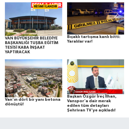
RESMİ İLANDIR
Bıçaklı tartışma kanlı bitti:
VAN BÜYÜKŞEHİR BELEDİYE
Yaralılar var!
BAŞKANLIĞI TUŞBA EĞİTİM
TESİSİ KABA İNŞAAT
YAPTIRACAK
Başkan Özgür İreç İlhan,
Van’ın dört bir yanı betona
Vanspor'a dair merak
dönüştü!
edilen tüm detayları
Şehrivan TV'ye açıkladı!