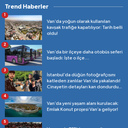
Trend Haberler
1
Van’da yoğun olarak kullanılan
kavşak trafiğe kapatılıyor: Tarih belli
oldu!
2
Van’da bir ilçeye daha otobüs seferi
başladı: İşte o ilçe…
3
İstanbul’da düğün fotoğrafçısını
katleden zanlılar Van’da yakalandı!
Cinayetin detayları kan dondurdu...
4
Van’da yeni yaşam alanı kurulacak:
Emlak Konut projesi Van’a geliyor!
5