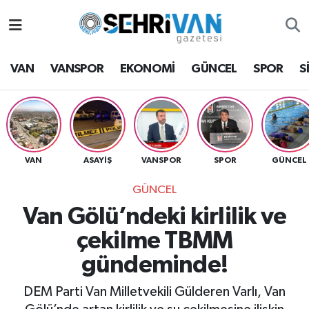
Van Nöbetçi Eczaneler
VAN
VANSPOR
EKONOMİ
GÜNCEL
SPOR
S
Van Hava Durumu
VAN Namaz Vakitleri
Van Trafik Yoğunluk Haritası
VAN
ASAYİŞ
VANSPOR
SPOR
GÜNCEL
GÜNCEL
Süper Lig Puan Durumu ve Fikstür
Van Gölü’ndeki kirlilik ve
Tüm Manşetler
çekilme TBMM
gündeminde!
Son Dakika Haberleri
DEM Parti Van Milletvekili Gülderen Varlı, Van
Haber Arşivi