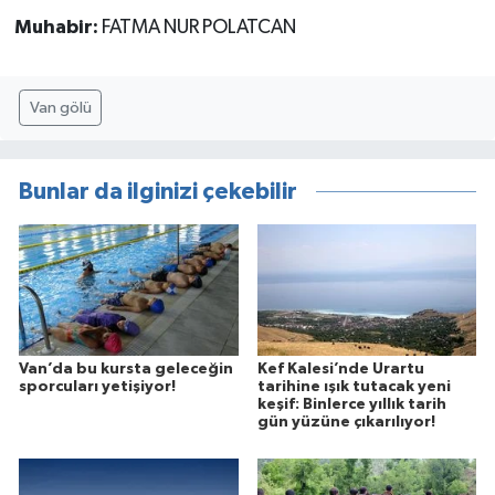
Muhabir:
FATMA NUR POLATCAN
Van gölü
Bunlar da ilginizi çekebilir
Van’da bu kursta geleceğin
Kef Kalesi’nde Urartu
sporcuları yetişiyor!
tarihine ışık tutacak yeni
keşif: Binlerce yıllık tarih
gün yüzüne çıkarılıyor!