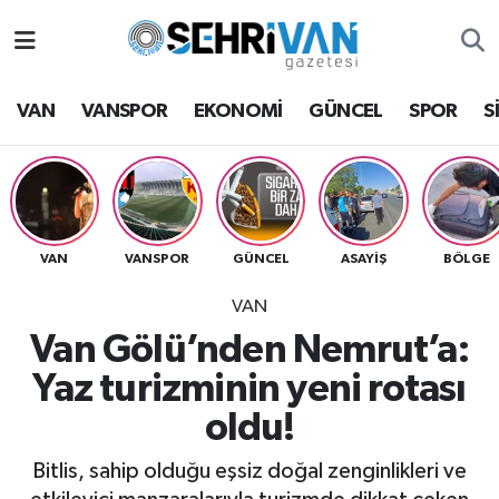
Van Nöbetçi Eczaneler
VAN
VANSPOR
EKONOMİ
GÜNCEL
SPOR
S
Van Hava Durumu
VAN Namaz Vakitleri
Van Trafik Yoğunluk Haritası
VAN
VANSPOR
GÜNCEL
ASAYİŞ
BÖLGE
VAN
Süper Lig Puan Durumu ve Fikstür
Van Gölü’nden Nemrut’a:
Tüm Manşetler
Yaz turizminin yeni rotası
oldu!
Son Dakika Haberleri
Bitlis, sahip olduğu eşsiz doğal zenginlikleri ve
Haber Arşivi