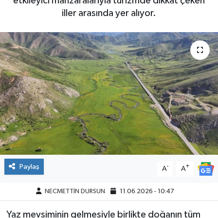
etkileyici manzaralarıyla turizmde dikkat çeken
iller arasında yer alıyor.
Paylaş
-
+
A
A
NECMETTİN DURSUN
11.06.2026 - 10:47
Yaz mevsiminin gelmesiyle birlikte doğanın tüm