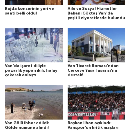
Rojda konserinin yeri ve
Aile ve Sosyal Hizmetler
saati belli oldu!
Bakanı Göktaş Van'da
çeşitli ziyaretlerde bulundu
Van'da işaret diliyle
Van Ticaret Borsası’ndan
pazarlık yapan ikili, halay
Çerçeve Yasa Tasarısı’na
çekerek anlaştı
destek!
Van Gölü ihbar edildi:
Başkan İlhan açıkladı:
Gölde numune alındı!
Vanspor’un kritik maçları