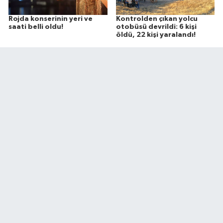
Rojda konserinin yeri ve
Kontrolden çıkan yolcu
saati belli oldu!
otobüsü devrildi: 6 kişi
öldü, 22 kişi yaralandı!