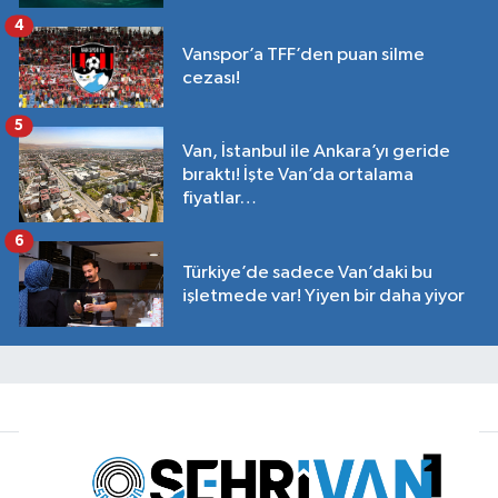
4
Vanspor’a TFF’den puan silme
cezası!
5
Van, İstanbul ile Ankara’yı geride
bıraktı! İşte Van’da ortalama
fiyatlar…
6
Türkiye’de sadece Van’daki bu
işletmede var! Yiyen bir daha yiyor