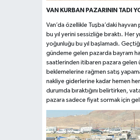
VAN KURBAN PAZARININ TADI Y
Van’da özellikle Tuşba’daki hayvan 
bu yıl yerini sessizliğe bıraktı. Her
yoğunluğu bu yıl başlamadı. Geçtiği
gündeme gelen pazarda bayram hav
saatlerinden itibaren pazara gelen 
beklemelerine rağmen satış yapamadı
nakliye giderlerine kadar hemen her
durumda bıraktığını belirtirken, va
pazara sadece fiyat sormak için geld