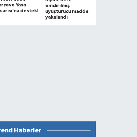
erçeve Yasa
emdirilmiş
sarısı’na destek!
uyuşturucu madde
yakalandı
rend Haberler