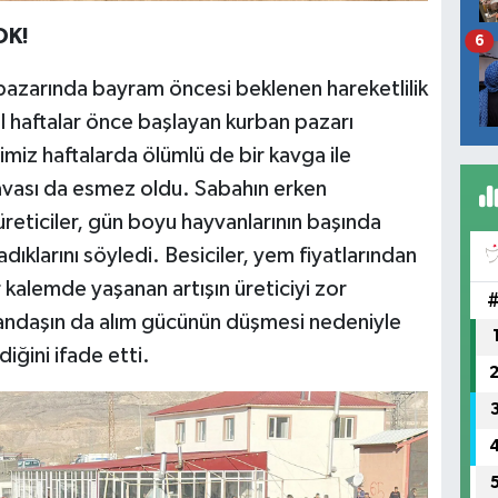
OK!
6
pazarında bayram öncesi beklenen hareketlilik
 yıl haftalar önce başlayan kurban pazarı
miz haftalarda ölümlü de bir kavga ile
ası da esmez oldu. Sabahın erken
üreticiler, gün boyu hayvanlarının başında
klarını söyledi. Besiciler, yem fiyatlarından
 kalemde yaşanan artışın üreticiyi zor
tandaşın da alım gücünün düşmesi nedeniyle
iğini ifade etti.