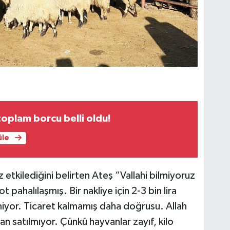
”
oplam borcu belli oldu!
üle
etkilediğini belirten Ateş “Vallahi bilmiyoruz
 pahalılaşmış. Bir nakliye için 2-3 bin lira
lmiyor. Ticaret kalmamış daha doğrusu. Allah
n satılmıyor. Çünkü hayvanlar zayıf, kilo