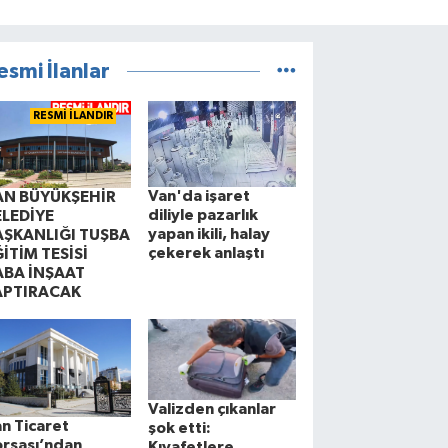
esmi İlanlar
RESMİ İLANDIR
Van'da işaret
AN BÜYÜKŞEHİR
diliyle pazarlık
ELEDİYE
yapan ikili, halay
AŞKANLIĞI TUŞBA
çekerek anlaştı
İTİM TESİSİ
ABA İNŞAAT
APTIRACAK
Valizden çıkanlar
n Ticaret
şok etti:
rsası’ndan
Kıyafetlere