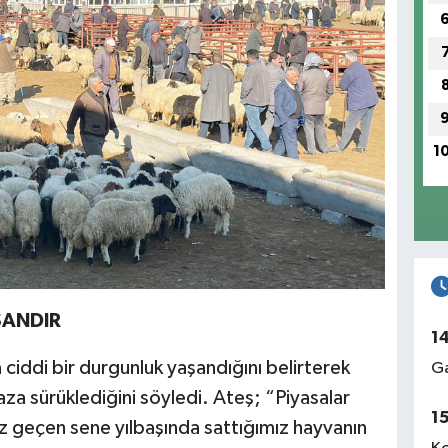
1
ŞANDIR
1
ciddi bir durgunluk yaşandığını belirterek
Ga
aza sürüklediğini söyledi. Ateş; “Piyasalar
1
z geçen sene yılbaşında sattığımız hayvanın