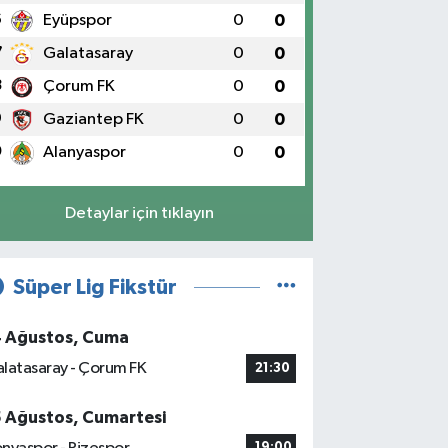
6
Eyüpspor
0
0
7
Galatasaray
0
0
8
Çorum FK
0
0
9
Gaziantep FK
0
0
0
Alanyaspor
0
0
Detaylar için tıklayın
Süper Lig Fikstür
4 Ağustos, Cuma
latasaray - Çorum FK
21:30
5 Ağustos, Cumartesi
19:00