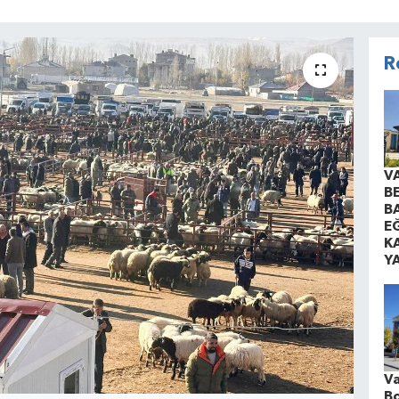
R
V
B
B
EĞ
K
Y
Va
Bo