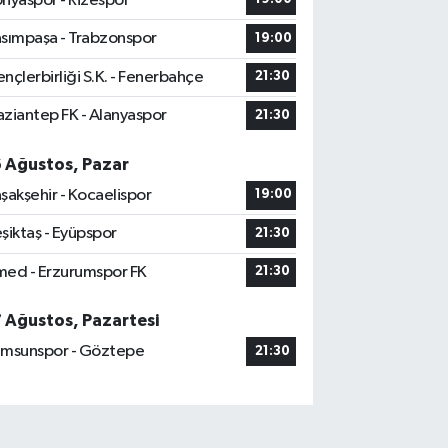
nyaspor - Rizespor
sımpaşa - Trabzonspor
19:00
nçlerbirliği S.K. - Fenerbahçe
21:30
ziantep FK - Alanyaspor
21:30
6 Ağustos, Pazar
şakşehir - Kocaelispor
19:00
şiktaş - Eyüpspor
21:30
ed - Erzurumspor FK
21:30
7 Ağustos, Pazartesi
msunspor - Göztepe
21:30