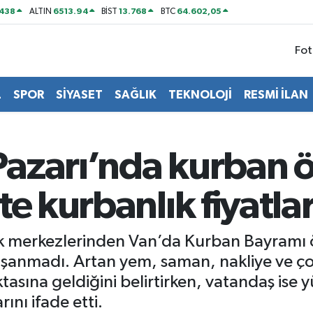
438
6513.94
13.768
64.602,05
ALTIN
BİST
BTC
Fot
L
SPOR
SİYASET
SAĞLIK
TEKNOLOJİ
RESMİ İLAN
azarı’nda kurban ö
e kurbanlık fiyatlar
ık merkezlerinden Van’da Kurban Bayramı 
yaşanmadı. Artan yem, saman, nakliye ve ço
ktasına geldiğini belirtirken, vatandaş ise 
ını ifade etti.