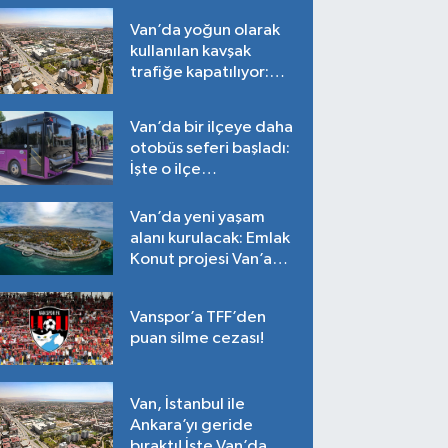
Van’da yoğun olarak
kullanılan kavşak
trafiğe kapatılıyor:
Tarih belli oldu!
Van’da bir ilçeye daha
otobüs seferi başladı:
İşte o ilçe…
Van’da yeni yaşam
alanı kurulacak: Emlak
Konut projesi Van’a
geliyor!
Vanspor’a TFF’den
puan silme cezası!
Van, İstanbul ile
Ankara’yı geride
bıraktı! İşte Van’da