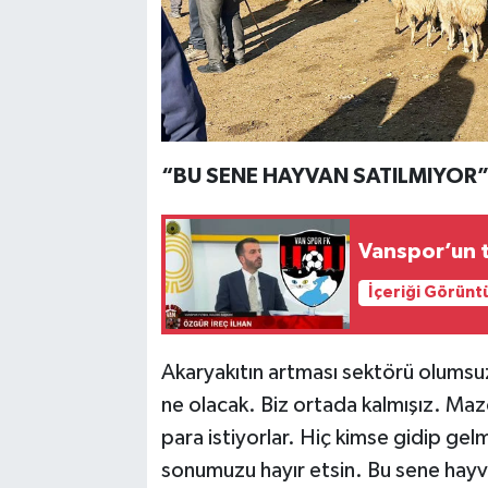
“BU SENE HAYVAN SATILMIYOR
Vanspor’un t
İçeriği Görünt
Akaryakıtın artması sektörü olumsuz 
ne olacak. Biz ortada kalmışız. Mazot
para istiyorlar. Hiç kimse gidip ge
sonumuzu hayır etsin. Bu sene hayva