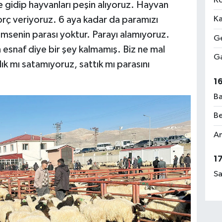
Ko
e gidip hayvanları peşin alıyoruz. Hayvan
orç veriyoruz. 6 aya kadar da paramızı
Ka
imsenin parası yoktur. Parayı alamıyoruz.
Ge
 esnaf diye bir şey kalmamış. Biz ne mal
Ga
dık mı satamıyoruz, sattık mı parasını
1
Ba
Be
Am
1
Sa