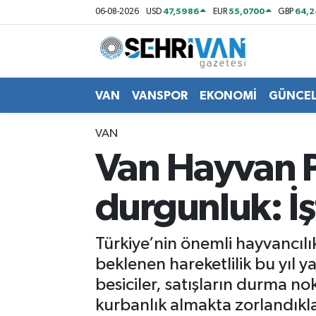
47,5986
55,0700
64,2
06-08-2026
USD
EUR
GBP
Van Nöbetçi Eczaneler
Van Hava Durumu
VAN
VANSPOR
EKONOMİ
GÜNCE
VAN Namaz Vakitleri
VAN
Van Hayvan P
Van Trafik Yoğunluk Haritası
durgunluk: İşt
Süper Lig Puan Durumu ve Fikstür
Tüm Manşetler
Türkiye’nin önemli hayvancıl
beklenen hareketlilik bu yıl 
Son Dakika Haberleri
besiciler, satışların durma no
kurbanlık almakta zorlandıklar
Haber Arşivi