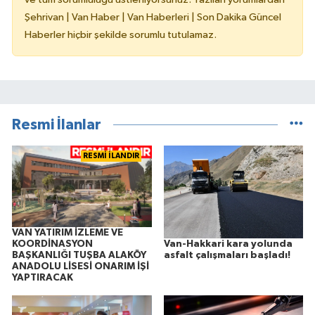
Şehrivan | Van Haber | Van Haberleri | Son Dakika Güncel
Haberler hiçbir şekilde sorumlu tutulamaz.
Resmi İlanlar
RESMİ İLANDIR
VAN YATIRIM İZLEME VE
Van-Hakkari kara yolunda
KOORDİNASYON
asfalt çalışmaları başladı!
BAŞKANLIĞI TUŞBA ALAKÖY
ANADOLU LİSESİ ONARIM İŞİ
YAPTIRACAK