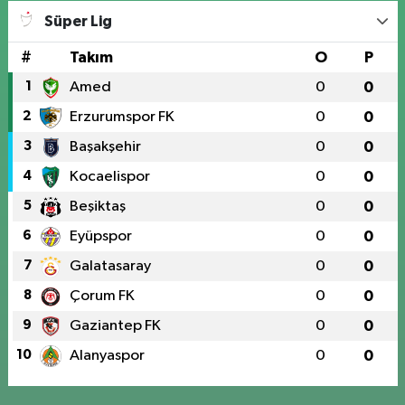
Süper Lig
#
Takım
O
P
1
Amed
0
0
2
Erzurumspor FK
0
0
3
Başakşehir
0
0
4
Kocaelispor
0
0
5
Beşiktaş
0
0
6
Eyüpspor
0
0
7
Galatasaray
0
0
8
Çorum FK
0
0
9
Gaziantep FK
0
0
10
Alanyaspor
0
0