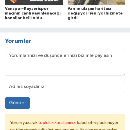
Vanspor-Kayserispor
Van'ın ulaşım haritası
maçının canlı yayınlanacağı
değişiyor! Yeni yol hizmete
kanallar belli oldu
girdi
Yorumlar
Gönder
Yorum yazarak
topluluk kurallarımızı
kabul etmiş bulunuyor
ve tüm sorumluluğu üstleniyorsunuz. Yazılan yorumlardan