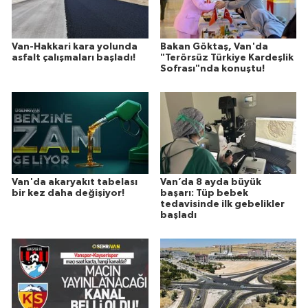
Van-Hakkari kara yolunda
Bakan Göktaş, Van'da
asfalt çalışmaları başladı!
"Terörsüz Türkiye Kardeşlik
Sofrası"nda konuştu!
Van'da akaryakıt tabelası
Van’da 8 ayda büyük
bir kez daha değişiyor!
başarı: Tüp bebek
tedavisinde ilk gebelikler
başladı