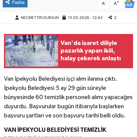
Paylaş
-
+
A
A
NECMETTİN DURSUN
15.05.2026 - 12:43
2
Van'da işaret diliyle
pazarlık yapan ikili,
halay çekerek anlaştı
Van İpekyolu Belediyesi işçi alım ilanına çıktı.
İpekyolu Belediyesi 5 ay 29 gün süreyle
bünyesinde 60 temizlik personeli alımı yapacağını
duyurdu. Başvurular bugün itibarıyla başlarken
başvuru şartları ve son başvuru tarihi belli oldu.
VAN İPEKYOLU BELEDİYESİ TEMİZLİK