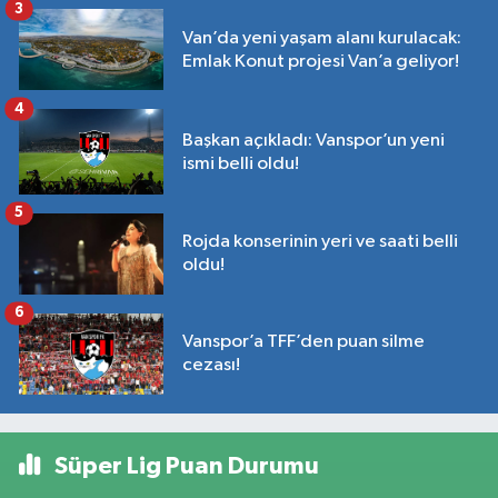
3
Van’da yeni yaşam alanı kurulacak:
Emlak Konut projesi Van’a geliyor!
4
Başkan açıkladı: Vanspor’un yeni
ismi belli oldu!
5
Rojda konserinin yeri ve saati belli
oldu!
6
Vanspor’a TFF’den puan silme
cezası!
Süper Lig Puan Durumu