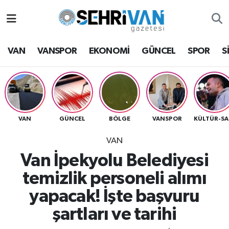
Van Nöbetçi Eczaneler
VAN
VANSPOR
EKONOMİ
GÜNCEL
SPOR
S
Van Hava Durumu
VAN Namaz Vakitleri
Van Trafik Yoğunluk Haritası
VAN
GÜNCEL
BÖLGE
VANSPOR
K
VAN
Süper Lig Puan Durumu ve Fikstür
Van İpekyolu Belediyesi
Tüm Manşetler
temizlik personeli alımı
yapacak! İşte başvuru
Son Dakika Haberleri
şartları ve tarihi
Haber Arşivi