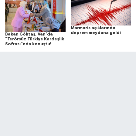
Marmaris açıklarında
deprem meydana geldi
Bakan Göktaş, Van'da
"Terörsüz Türkiye Kardeşlik
Sofrası"nda konuştu!