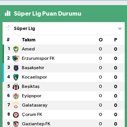
Süper Lig Puan Durumu
Süper Lig
#
Takım
O
P
1
Amed
0
0
2
Erzurumspor FK
0
0
3
Başakşehir
0
0
4
Kocaelispor
0
0
5
Beşiktaş
0
0
6
Eyüpspor
0
0
7
Galatasaray
0
0
8
Çorum FK
0
0
9
Gaziantep FK
0
0