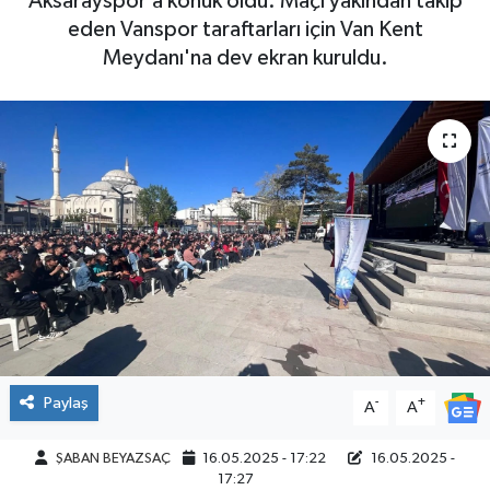
Aksarayspor’a konuk oldu. Maçı yakından takip
eden Vanspor taraftarları için Van Kent
Meydanı'na dev ekran kuruldu.
Paylaş
-
+
A
A
ŞABAN BEYAZSAÇ
16.05.2025 - 17:22
16.05.2025 -
17:27