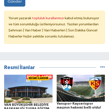
Gönder
Yorum yazarak
topluluk kurallarımızı
kabul etmiş bulunuyor
ve tüm sorumluluğu üstleniyorsunuz. Yazılan yorumlardan
Şehrivan | Van Haber | Van Haberleri | Son Dakika Güncel
Haberler hiçbir şekilde sorumlu tutulamaz.
Resmi İlanlar
RESMİ İLANDIR
Vanspor-Kayserispor
VAN BÜYÜKŞEHİR BELEDİYE
maçının hakemi belli oldu!
BAŞKANLIĞI TUŞBA EĞİTİM