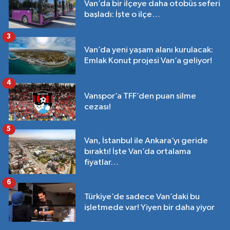
Van’da bir ilçeye daha otobüs seferi
başladı: İşte o ilçe…
3
Van’da yeni yaşam alanı kurulacak:
Emlak Konut projesi Van’a geliyor!
4
Vanspor’a TFF’den puan silme
cezası!
5
Van, İstanbul ile Ankara’yı geride
bıraktı! İşte Van’da ortalama
fiyatlar…
6
Türkiye’de sadece Van’daki bu
işletmede var! Yiyen bir daha yiyor