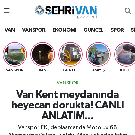
Van Nöbetçi Eczaneler
VAN
VANSPOR
EKONOMİ
GÜNCEL
SPOR
S
Van Hava Durumu
VAN Namaz Vakitleri
Van Trafik Yoğunluk Haritası
VANSPOR
VAN
GÜNCEL
ASAYİŞ
BÖLGE
VANSPOR
Süper Lig Puan Durumu ve Fikstür
Van Kent meydanında
Tüm Manşetler
heyecan dorukta! CANLI
ANLATIM...
Son Dakika Haberleri
Vanspor FK, deplasmanda Motolux 68
Haber Arşivi