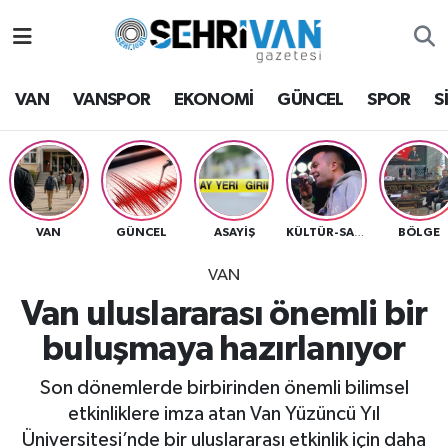
Van Nöbetçi Eczaneler
VAN
VANSPOR
EKONOMİ
GÜNCEL
SPOR
S
Van Hava Durumu
VAN Namaz Vakitleri
Van Trafik Yoğunluk Haritası
VAN
GÜNCEL
ASAYİŞ
BÖLGE
KÜLTÜR-SANAT
VAN
Süper Lig Puan Durumu ve Fikstür
Van uluslararası önemli bir
Tüm Manşetler
buluşmaya hazırlanıyor
Son Dakika Haberleri
Son dönemlerde birbirinden önemli bilimsel
etkinliklere imza atan Van Yüzüncü Yıl
Haber Arşivi
Üniversitesi’nde bir uluslararası etkinlik için daha