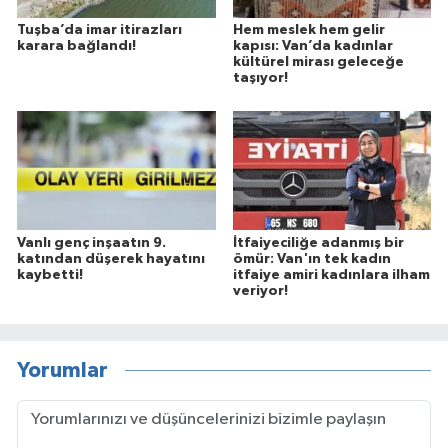
Tuşba’da imar itirazları
Hem meslek hem gelir
karara bağlandı!
kapısı: Van’da kadınlar
kültürel mirası geleceğe
taşıyor!
Vanlı genç inşaatın 9.
İtfaiyeciliğe adanmış bir
katından düşerek hayatını
ömür: Van'ın tek kadın
kaybetti!
itfaiye amiri kadınlara ilham
veriyor!
Yorumlar