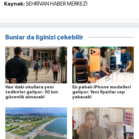
Kaynak:
ŞEHRİVAN HABER MERKEZİ
Bunlar da ilginizi çekebilir
Van’daki okullara yeni
En pahalı iPhone modelleri
tedbirler geliyor: 30 bin
geliyor: Yeni fiyatlar cep
güvenlik alınacak!
yakacak!