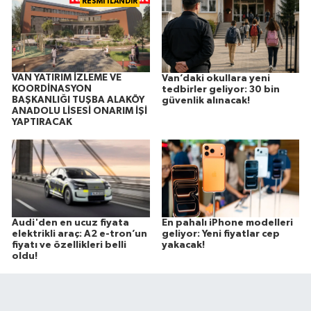
RESMİ İLANDIR
VAN YATIRIM İZLEME VE
Van’daki okullara yeni
KOORDİNASYON
tedbirler geliyor: 30 bin
BAŞKANLIĞI TUŞBA ALAKÖY
güvenlik alınacak!
ANADOLU LİSESİ ONARIM İŞİ
YAPTIRACAK
Audi'den en ucuz fiyata
En pahalı iPhone modelleri
elektrikli araç: A2 e-tron’un
geliyor: Yeni fiyatlar cep
fiyatı ve özellikleri belli
yakacak!
oldu!