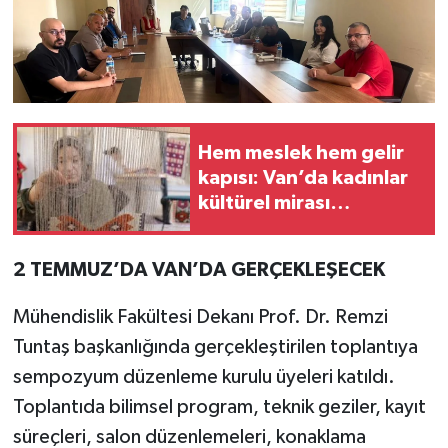
Hem meslek hem gelir
kapısı: Van’da kadınlar
kültürel mirası
geleceğe taşıyor!
2 TEMMUZ’DA VAN’DA GERÇEKLEŞECEK
Mühendislik Fakültesi Dekanı Prof. Dr. Remzi
Tuntaş başkanlığında gerçekleştirilen toplantıya
sempozyum düzenleme kurulu üyeleri katıldı.
Toplantıda bilimsel program, teknik geziler, kayıt
süreçleri, salon düzenlemeleri, konaklama