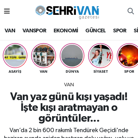
Van Nöbetçi Eczaneler
VAN
VANSPOR
EKONOMİ
GÜNCEL
SPOR
S
Van Hava Durumu
VAN Namaz Vakitleri
Van Trafik Yoğunluk Haritası
ASAYİŞ
VAN
DÜNYA
SİYASET
SPOR
VAN
Süper Lig Puan Durumu ve Fikstür
Van yaz günü kışı yaşadı!
Tüm Manşetler
İşte kışı aratmayan o
görüntüler...
Son Dakika Haberleri
Van’da 2 bin 600 rakımlı Tendürek Geçidi'nde
Haber Arşivi