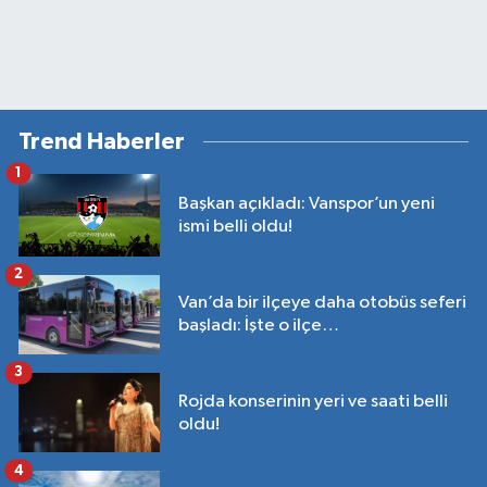
Trend Haberler
1
Başkan açıkladı: Vanspor’un yeni
ismi belli oldu!
2
Van’da bir ilçeye daha otobüs seferi
başladı: İşte o ilçe…
3
Rojda konserinin yeri ve saati belli
oldu!
4