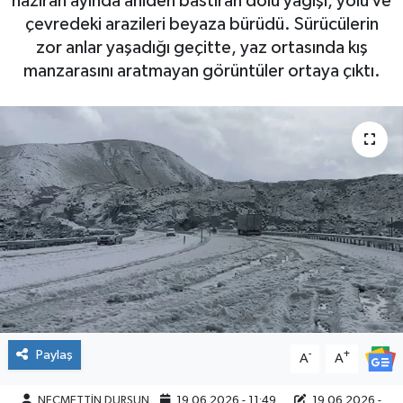
haziran ayında aniden bastıran dolu yağışı, yolu ve
çevredeki arazileri beyaza bürüdü. Sürücülerin
zor anlar yaşadığı geçitte, yaz ortasında kış
manzarasını aratmayan görüntüler ortaya çıktı.
Paylaş
-
+
A
A
NECMETTİN DURSUN
19.06.2026 - 11:49
19.06.2026 -