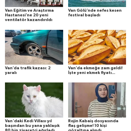
Van Eğitim ve Araştırma
Van Gölü’nde nefes kesen
Hastanesi’ne 20 yeni
festival başladı
ventilatör kazandırıldı
Van’da trafik kazası: 2
Van’da ekmeğe zam geldi!
yaralı
İşte yeni ekmek fiyatı...
Van'daki Kedi Villası yıl
Rojin Kabaiş dosyasında
başından bu yana yaklaşık
flaş gelişme! 10 kişi
80 bin ziyaretçi ağırladı
gözaltına alındı