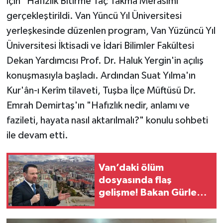
için "Hafızlık Bitirme Taç Takma Merasimi"
gerçekleştirildi. Van Yüncü Yıl Üniversitesi
yerleşkesinde düzenlen program, Van Yüzüncü Yıl
Üniversitesi İktisadi ve İdari Bilimler Fakültesi
Dekan Yardımcısı Prof. Dr. Haluk Yergin'in açılış
konuşmasıyla başladı. Ardından Suat Yılma'ın
Kur'ân-ı Kerîm tilaveti, Tuşba İlçe Müftüsü Dr.
Emrah Demirtaş'ın "Hafızlık nedir, anlamı ve
fazileti, hayata nasıl aktarılmalı?" konulu sohbeti
ile devam etti.
Van’daki ölüm
dosyasında flaş
gelişme! Bakan Gürlek
“intihar olmayabilir”
dedi