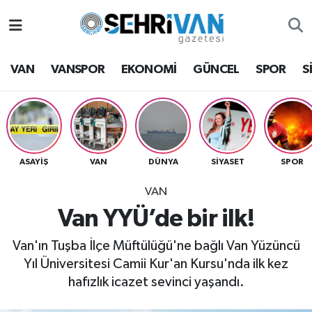
Van Nöbetçi Eczaneler
VAN
VANSPOR
EKONOMİ
GÜNCEL
SPOR
S
Van Hava Durumu
VAN Namaz Vakitleri
Van Trafik Yoğunluk Haritası
ASAYİŞ
VAN
DÜNYA
SİYASET
SPOR
VAN
Süper Lig Puan Durumu ve Fikstür
Van YYÜ’de bir ilk!
Tüm Manşetler
Van'ın Tuşba İlçe Müftülüğü'ne bağlı Van Yüzüncü
Yıl Üniversitesi Camii Kur'an Kursu'nda ilk kez
Son Dakika Haberleri
hafızlık icazet sevinci yaşandı.
Haber Arşivi