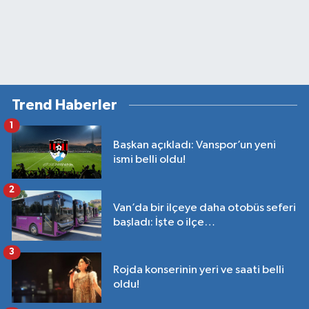
Trend Haberler
1
Başkan açıkladı: Vanspor’un yeni
ismi belli oldu!
2
Van’da bir ilçeye daha otobüs seferi
başladı: İşte o ilçe…
3
Rojda konserinin yeri ve saati belli
oldu!