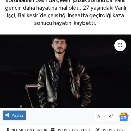
sorunlarının başında gelen işsizlik sorunu bir Vanlı
gencin daha hayatına mal oldu. 27 yaşındaki Vanlı
işçi, Balıkesir’de çalıştığı inşaatta geçirdiği kaza
sonucu hayatını kaybetti.
Paylaş
-
+
A
A
NECMETTİN DURSUN
09.05.2026 - 11:23
09.05.2026 -