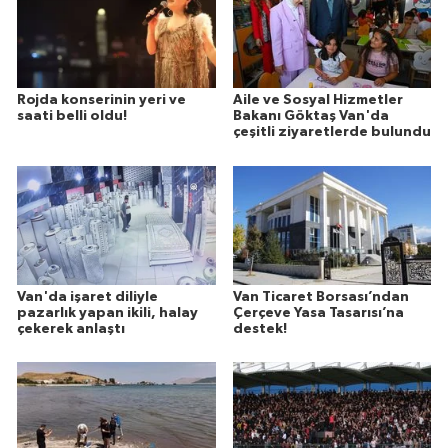
Rojda konserinin yeri ve
Aile ve Sosyal Hizmetler
saati belli oldu!
Bakanı Göktaş Van'da
çeşitli ziyaretlerde bulundu
Van'da işaret diliyle
Van Ticaret Borsası’ndan
pazarlık yapan ikili, halay
Çerçeve Yasa Tasarısı’na
çekerek anlaştı
destek!