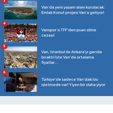
3
Van’da yeni yaşam alanı kurulacak:
Emlak Konut projesi Van’a geliyor!
4
Vanspor’a TFF’den puan silme
cezası!
5
Van, İstanbul ile Ankara’yı geride
bıraktı! İşte Van’da ortalama
fiyatlar…
6
Türkiye’de sadece Van’daki bu
işletmede var! Yiyen bir daha yiyor