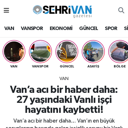
Van Nöbetçi Eczaneler
VAN
VANSPOR
EKONOMİ
GÜNCEL
SPOR
S
Van Hava Durumu
VAN Namaz Vakitleri
Van Trafik Yoğunluk Haritası
VAN
VANSPOR
GÜNCEL
ASAYİŞ
BÖLGE
VAN
Süper Lig Puan Durumu ve Fikstür
Van’a acı bir haber daha:
Tüm Manşetler
27 yaşındaki Vanlı işçi
hayatını kaybetti!
Son Dakika Haberleri
Van’a acı bir haber daha… Van’ın en büyük
Haber Arşivi