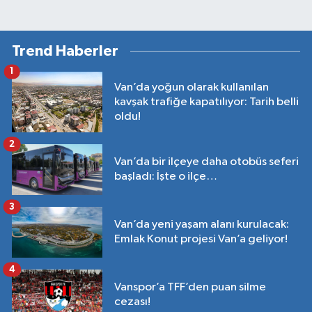
Trend Haberler
1
Van’da yoğun olarak kullanılan
kavşak trafiğe kapatılıyor: Tarih belli
oldu!
2
Van’da bir ilçeye daha otobüs seferi
başladı: İşte o ilçe…
3
Van’da yeni yaşam alanı kurulacak:
Emlak Konut projesi Van’a geliyor!
4
Vanspor’a TFF’den puan silme
cezası!