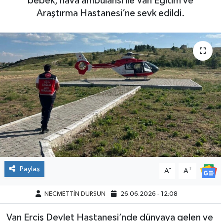
bebek, hava ambulansı ile Van Eğitim ve
Araştırma Hastanesi’ne sevk edildi.
Paylaş
-
+
A
A
NECMETTİN DURSUN
26.06.2026 - 12:08
Van Erciş Devlet Hastanesi’nde dünyaya gelen ve