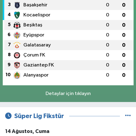
3
Başakşehir
0
0
4
Kocaelispor
0
0
5
Beşiktaş
0
0
6
Eyüpspor
0
0
7
Galatasaray
0
0
8
Çorum FK
0
0
9
Gaziantep FK
0
0
10
Alanyaspor
0
0
Detaylar için tıklayın
Süper Lig Fikstür
14 Ağustos, Cuma