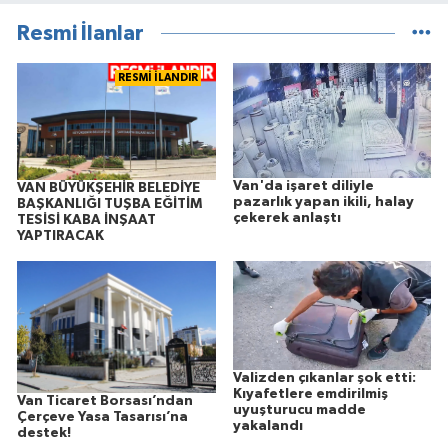
Resmi İlanlar
RESMİ İLANDIR
Van'da işaret diliyle
VAN BÜYÜKŞEHİR BELEDİYE
pazarlık yapan ikili, halay
BAŞKANLIĞI TUŞBA EĞİTİM
çekerek anlaştı
TESİSİ KABA İNŞAAT
YAPTIRACAK
Valizden çıkanlar şok etti:
Kıyafetlere emdirilmiş
Van Ticaret Borsası’ndan
uyuşturucu madde
Çerçeve Yasa Tasarısı’na
yakalandı
destek!