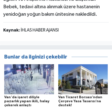
Bebek, tedavi altına alınmak üzere hastanenin
yenidoğan yoğun bakım ünitesine nakledildi.
Kaynak:
İHLAS HABER AJANSI
Bunlar da ilginizi çekebilir
Van'da işaret diliyle
Van Ticaret Borsası’ndan
pazarlık yapan ikili, halay
Çerçeve Yasa Tasarısı’na
çekerek anlaştı
destek!