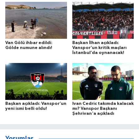
Van Gölü ihbar edildi:
Başkan İlhan açıkladı:
Gölde numune alındı!
Vanspor’un kritik maçları
İstanbul’da oynanacak!
Başkan açıkladı: Vanspor’un
Ivan Cedric takımda kalacak
yeni ismi belli oldu!
mı? Vanspor Başkanı
Şehrivan'a açıkladı
Yorumlar