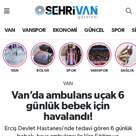
Van Nöbetçi Eczaneler
VAN
VANSPOR
EKONOMİ
GÜNCEL
SPOR
S
Van Hava Durumu
VAN Namaz Vakitleri
Van Trafik Yoğunluk Haritası
VAN
BÖLGE
SPOR
VANSPOR
SAĞLIK
VAN
Süper Lig Puan Durumu ve Fikstür
Van’da ambulans uçak 6
Tüm Manşetler
günlük bebek için
havalandı!
Son Dakika Haberleri
Erciş Devlet Hastanesi’nde tedavi gören 6 günlük
Haber Arşivi