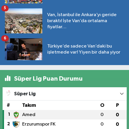
5
Van, İstanbul ile Ankara’yı geride
bıraktı! İşte Van’da ortalama
fiyatlar…
6
Türkiye’de sadece Van’daki bu
işletmede var! Yiyen bir daha yiyor
Süper Lig Puan Durumu
Süper Lig
#
Takım
O
P
1
Amed
0
0
2
Erzurumspor FK
0
0