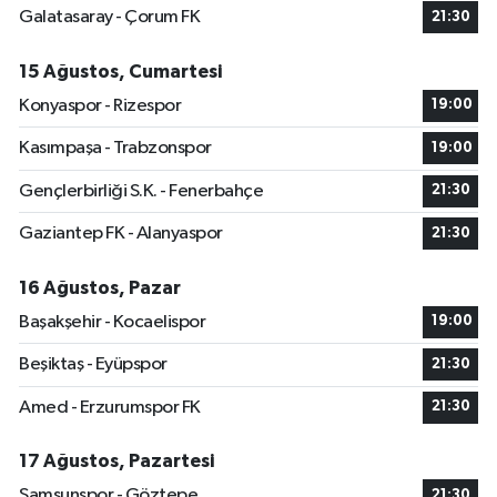
Galatasaray - Çorum FK
21:30
15 Ağustos, Cumartesi
Konyaspor - Rizespor
19:00
Kasımpaşa - Trabzonspor
19:00
Gençlerbirliği S.K. - Fenerbahçe
21:30
Gaziantep FK - Alanyaspor
21:30
16 Ağustos, Pazar
Başakşehir - Kocaelispor
19:00
Beşiktaş - Eyüpspor
21:30
Amed - Erzurumspor FK
21:30
17 Ağustos, Pazartesi
Samsunspor - Göztepe
21:30