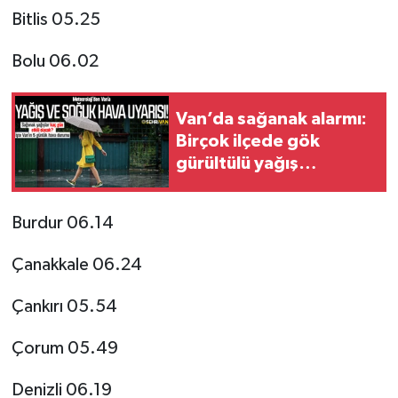
Bitlis 05.25
Bolu 06.02
Van’da sağanak alarmı:
Birçok ilçede gök
gürültülü yağış
bekleniyor
Burdur 06.14
Çanakkale 06.24
Çankırı 05.54
Çorum 05.49
Denizli 06.19