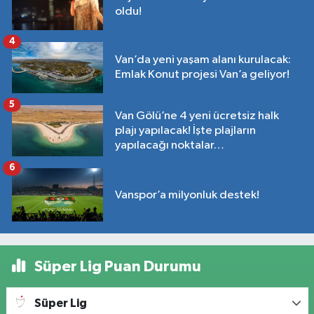
oldu!
4
Van’da yeni yaşam alanı kurulacak:
Emlak Konut projesi Van’a geliyor!
5
Van Gölü’ne 4 yeni ücretsiz halk
plajı yapılacak! İşte plajların
yapılacağı noktalar…
6
Vanspor’a milyonluk destek!
Süper Lig Puan Durumu
Süper Lig