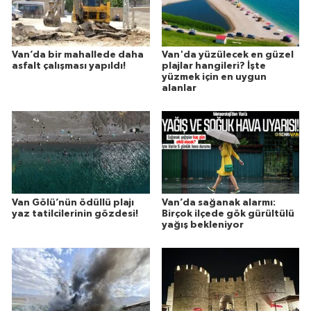
Van’da bir mahallede daha
Van'da yüzülecek en güzel
asfalt çalışması yapıldı!
plajlar hangileri? İşte
yüzmek için en uygun
alanlar
Van Gölü’nün ödüllü plajı
Van’da sağanak alarmı:
yaz tatilcilerinin gözdesi!
Birçok ilçede gök gürültülü
yağış bekleniyor