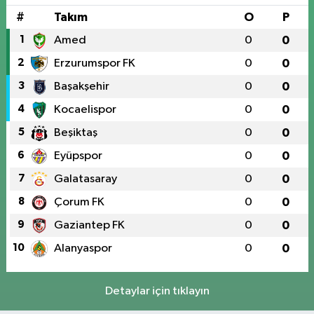
#
Takım
O
P
1
Amed
0
0
2
Erzurumspor FK
0
0
3
Başakşehir
0
0
4
Kocaelispor
0
0
5
Beşiktaş
0
0
6
Eyüpspor
0
0
7
Galatasaray
0
0
8
Çorum FK
0
0
9
Gaziantep FK
0
0
10
Alanyaspor
0
0
Detaylar için tıklayın