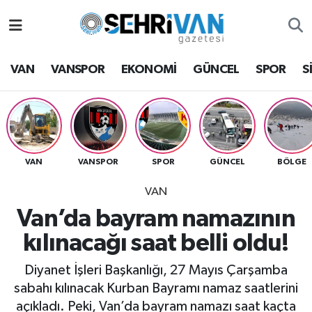
Van Nöbetçi Eczaneler
VAN
VANSPOR
EKONOMİ
GÜNCEL
SPOR
S
Van Hava Durumu
VAN Namaz Vakitleri
Van Trafik Yoğunluk Haritası
VAN
VANSPOR
SPOR
GÜNCEL
BÖLGE
VAN
Süper Lig Puan Durumu ve Fikstür
Van’da bayram namazının
Tüm Manşetler
kılınacağı saat belli oldu!
Son Dakika Haberleri
Diyanet İşleri Başkanlığı, 27 Mayıs Çarşamba
sabahı kılınacak Kurban Bayramı namaz saatlerini
Haber Arşivi
açıkladı. Peki, Van’da bayram namazı saat kaçta