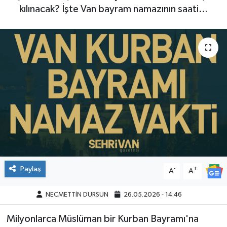
kılınacak? İşte Van bayram namazının saati…
Paylaş
-
+
A
A
NECMETTİN DURSUN
26.05.2026 - 14:46
Milyonlarca Müslüman bir Kurban Bayramı'na