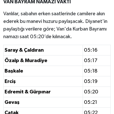
VAN BAYRAM NAMAZI VAKTİ
Vanlılar, sabahın erken saatlerinde camilere akın
ederek bu manevi huzuru paylaşacak. Diyanet'in
paylaştığı verilere göre; Van'da Kurban Bayramı
namazı saat 05:20’de kılınacak.
Saray & Çaldıran
05:16
Özalp & Muradiye
05:17
Başkale
05:18
Erciş
05:19
Edremit & Gürpınar
05:20
Gevaş
05:21
Çatak
05:22