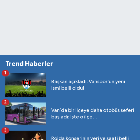
Trend Haberler
1
Başkan açıkladı: Vanspor’un yeni
ismi belli oldu!
2
Van’da bir ilçeye daha otobüs seferi
başladı: İşte o ilçe…
3
Rojda konserinin yeri ve saati belli