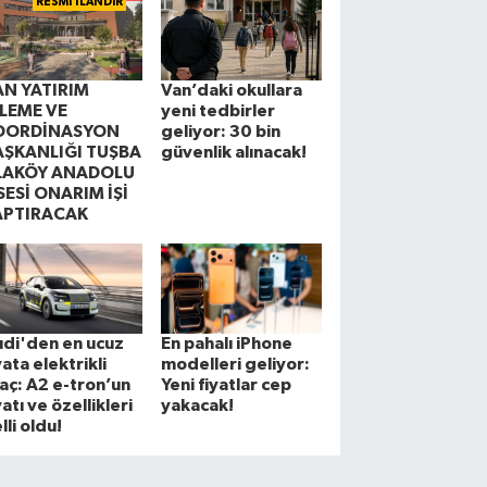
RESMİ İLANDIR
AN YATIRIM
Van’daki okullara
ZLEME VE
yeni tedbirler
OORDİNASYON
geliyor: 30 bin
AŞKANLIĞI TUŞBA
güvenlik alınacak!
LAKÖY ANADOLU
SESİ ONARIM İŞİ
APTIRACAK
di'den en ucuz
En pahalı iPhone
yata elektrikli
modelleri geliyor:
aç: A2 e-tron’un
Yeni fiyatlar cep
yatı ve özellikleri
yakacak!
lli oldu!