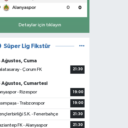
0
Alanyaspor
0
0
Detaylar için tıklayın
Süper Lig Fikstür
4 Ağustos, Cuma
latasaray - Çorum FK
21:30
5 Ağustos, Cumartesi
nyaspor - Rizespor
19:00
sımpaşa - Trabzonspor
19:00
nçlerbirliği S.K. - Fenerbahçe
21:30
ziantep FK - Alanyaspor
21:30