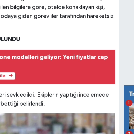
len bilgilere göre, otelde konaklayan kişi,
n odaya giden görevliler tarafından hareketsiz
BULUNDU
one modelleri geliyor: Yeni fiyatlar cep
üle
T
eri sevk edildi. Ekiplerin yaptığı incelemede
ybettiği belirlendi.
1
2