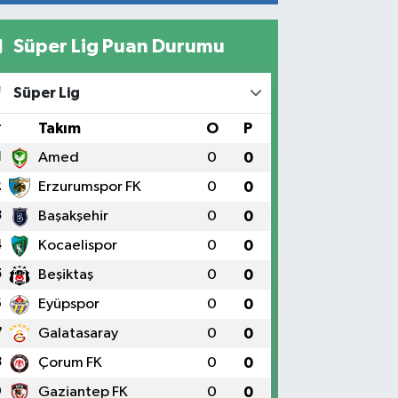
Süper Lig Puan Durumu
Süper Lig
#
Takım
O
P
1
Amed
0
0
2
Erzurumspor FK
0
0
3
Başakşehir
0
0
4
Kocaelispor
0
0
5
Beşiktaş
0
0
6
Eyüpspor
0
0
7
Galatasaray
0
0
8
Çorum FK
0
0
9
Gaziantep FK
0
0