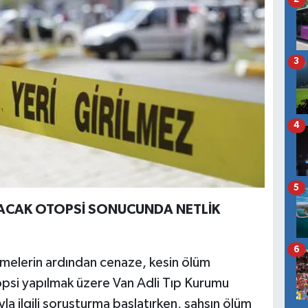
3
4
5
LACAK OTOPSİ SONUCUNDA NETLİK
6
emelerin ardından cenaze, kesin ölüm
opsi yapılmak üzere Van Adli Tıp Kurumu
ayla ilgili soruşturma başlatırken, şahsın ölüm