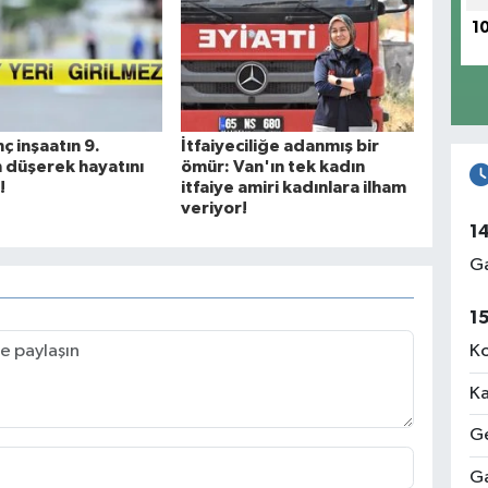
1
ç inşaatın 9.
İtfaiyeciliğe adanmış bir
 düşerek hayatını
ömür: Van'ın tek kadın
!
itfaiye amiri kadınlara ilham
veriyor!
1
Ga
1
Ko
Ka
Ge
Ga