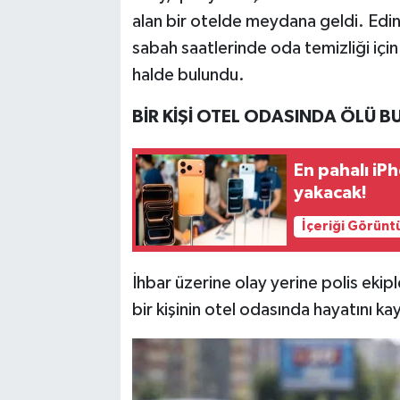
alan bir otelde meydana geldi. Edini
sabah saatlerinde oda temizliği içi
halde bulundu.
BİR KİŞİ OTEL ODASINDA ÖLÜ 
En pahalı iPh
yakacak!
İçeriği Görünt
İhbar üzerine olay yerine polis ekipl
bir kişinin otel odasında hayatını ka