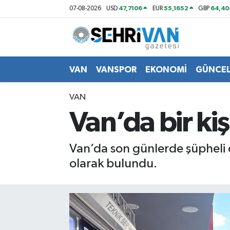
47,7106
55,1652
64,40
07-08-2026
USD
EUR
GBP
Van Nöbetçi Eczaneler
Van Hava Durumu
VAN
VANSPOR
EKONOMİ
GÜNCE
VAN Namaz Vakitleri
VAN
Van’da bir ki
Van Trafik Yoğunluk Haritası
Süper Lig Puan Durumu ve Fikstür
Van’da son günlerde şüpheli öl
olarak bulundu.
Tüm Manşetler
Son Dakika Haberleri
Haber Arşivi