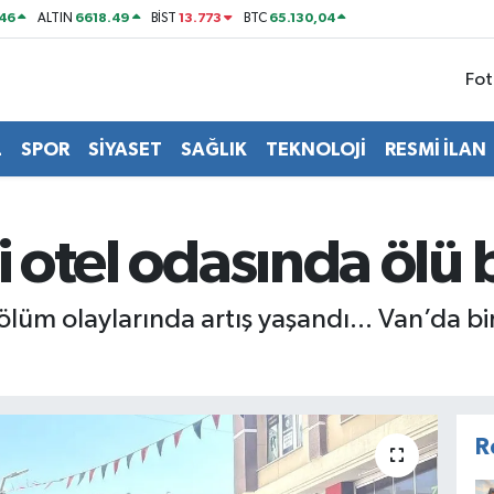
46
6618.49
13.773
65.130,04
ALTIN
BİST
BTC
Fot
L
SPOR
SİYASET
SAĞLIK
TEKNOLOJİ
RESMİ İLAN
şi otel odasında ölü
üm olaylarında artış yaşandı... Van’da bir 
R