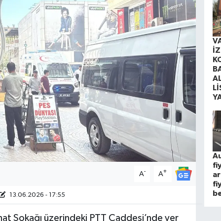
V
İ
K
B
A
Lİ
Y
Au
fi
-
+
A
A
ar
fi
be
13.06.2026 - 17:55
anat Sokağı üzerindeki PTT Caddesi’nde yer