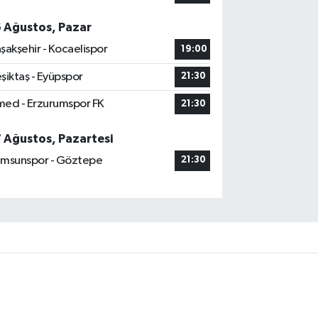
6 Ağustos, Pazar
şakşehir - Kocaelispor
19:00
şiktaş - Eyüpspor
21:30
ed - Erzurumspor FK
21:30
7 Ağustos, Pazartesi
msunspor - Göztepe
21:30