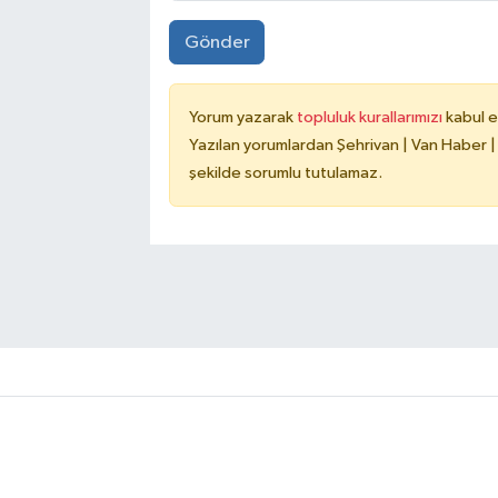
Gönder
Yorum yazarak
topluluk kurallarımızı
kabul e
Yazılan yorumlardan Şehrivan | Van Haber |
şekilde sorumlu tutulamaz.