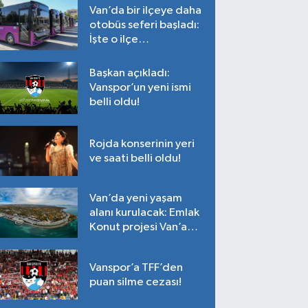
Van’da bir ilçeye daha
otobüs seferi başladı:
İşte o ilçe…
Başkan açıkladı:
Vanspor’un yeni ismi
belli oldu!
Rojda konserinin yeri
ve saati belli oldu!
Van’da yeni yaşam
alanı kurulacak: Emlak
Konut projesi Van’a
geliyor!
Vanspor’a TFF’den
puan silme cezası!