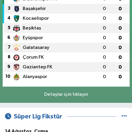
3
Başakşehir
0
0
4
Kocaelispor
0
0
5
Beşiktaş
0
0
6
Eyüpspor
0
0
7
Galatasaray
0
0
8
Çorum FK
0
0
9
Gaziantep FK
0
0
10
Alanyaspor
0
0
Detaylar için tıklayın
Süper Lig Fikstür
14 Ağustos, Cuma