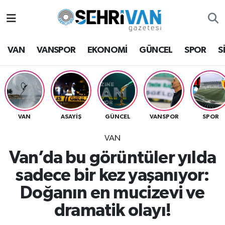
Van Nöbetçi Eczaneler
VAN
VANSPOR
EKONOMİ
GÜNCEL
SPOR
S
Van Hava Durumu
VAN Namaz Vakitleri
Van Trafik Yoğunluk Haritası
VAN
ASAYİŞ
GÜNCEL
VANSPOR
SPOR
VAN
Süper Lig Puan Durumu ve Fikstür
Van’da bu görüntüler yılda
Tüm Manşetler
sadece bir kez yaşanıyor:
Doğanın en mucizevi ve
Son Dakika Haberleri
dramatik olayı!
Haber Arşivi