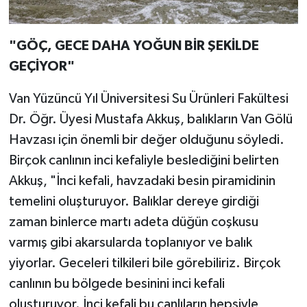
"GÖÇ, GECE DAHA YOĞUN BİR ŞEKİLDE
GEÇİYOR"
Van Yüzüncü Yıl Üniversitesi Su Ürünleri Fakültesi
Dr. Öğr. Üyesi Mustafa Akkuş, balıkların Van Gölü
Havzası için önemli bir değer olduğunu söyledi.
Birçok canlının inci kefaliyle beslediğini belirten
Akkuş, "İnci kefali, havzadaki besin piramidinin
temelini oluşturuyor. Balıklar dereye girdiği
zaman binlerce martı adeta düğün coşkusu
varmış gibi akarsularda toplanıyor ve balık
yiyorlar. Geceleri tilkileri bile görebiliriz. Birçok
canlının bu bölgede besinini inci kefali
oluşturuyor. İnci kefali bu canlıların hepsiyle