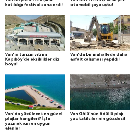
Van’da yüzlerce kişinin
Van’da el freni çekilmeyen
katıldığı festival sona erdi!
otomobil çaya uçtu!
Van’ın turizm vitrini
Van’da bir mahallede daha
Kapıköy’de eksiklikler diz
asfalt çalışması yapıldı!
boyu!
Van'da yüzülecek en güzel
Van Gölü’nün ödüllü plajı
plajlar hangileri? İşte
yaz tatilcilerinin gözdesi!
yüzmek için en uygun
alanlar