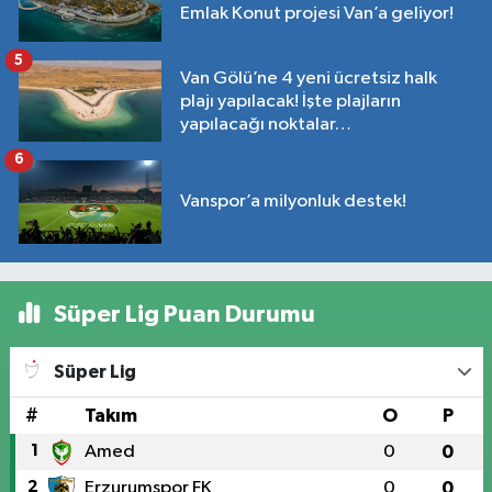
Emlak Konut projesi Van’a geliyor!
5
Van Gölü’ne 4 yeni ücretsiz halk
plajı yapılacak! İşte plajların
yapılacağı noktalar…
6
Vanspor’a milyonluk destek!
Süper Lig Puan Durumu
Süper Lig
#
Takım
O
P
1
Amed
0
0
2
Erzurumspor FK
0
0