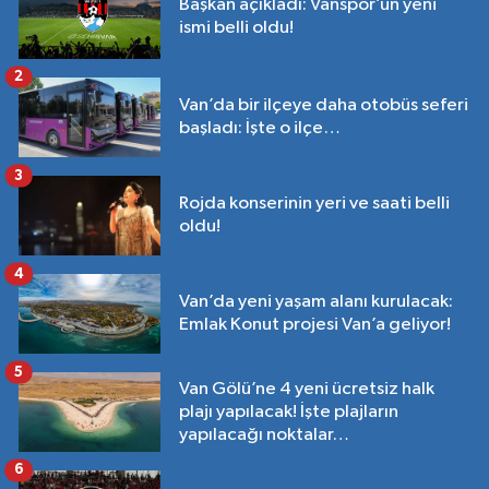
Başkan açıkladı: Vanspor’un yeni
ismi belli oldu!
2
Van’da bir ilçeye daha otobüs seferi
başladı: İşte o ilçe…
3
Rojda konserinin yeri ve saati belli
oldu!
4
Van’da yeni yaşam alanı kurulacak:
Emlak Konut projesi Van’a geliyor!
5
Van Gölü’ne 4 yeni ücretsiz halk
plajı yapılacak! İşte plajların
yapılacağı noktalar…
6