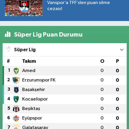
Vanspor’a TFF’den puan silme
cezası!
Süper Lig Puan Durumu
Süper Lig
#
Takım
O
P
1
Amed
0
0
2
Erzurumspor FK
0
0
3
Başakşehir
0
0
4
Kocaelispor
0
0
5
Beşiktaş
0
0
6
Eyüpspor
0
0
7
Galatasaray
0
0