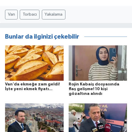
Van
Torbacı
Yakalama
Bunlar da ilginizi çekebilir
Van’da ekmeğe zam geldi!
Rojin Kabaiş dosyasında
İşte yeni ekmek fiyatı...
flaş gelişme! 10 kişi
gözaltına alındı