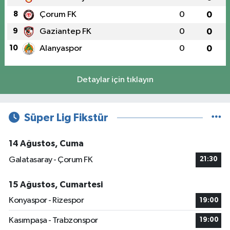
8
Çorum FK
0
0
9
Gaziantep FK
0
0
10
Alanyaspor
0
0
Detaylar için tıklayın
Süper Lig Fikstür
14 Ağustos, Cuma
Galatasaray - Çorum FK
21:30
15 Ağustos, Cumartesi
Konyaspor - Rizespor
19:00
Kasımpaşa - Trabzonspor
19:00