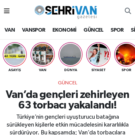
Van Nöbetçi Eczaneler
VAN
VANSPOR
EKONOMİ
GÜNCEL
SPOR
S
Van Hava Durumu
VAN Namaz Vakitleri
Van Trafik Yoğunluk Haritası
ASAYİŞ
VAN
DÜNYA
SİYASET
SPOR
GÜNCEL
Süper Lig Puan Durumu ve Fikstür
Van’da gençleri zehirleyen
Tüm Manşetler
63 torbacı yakalandı!
Son Dakika Haberleri
Türkiye’nin gençleri uyuşturucu batağına
sürükleyen kişilerle etkin mücadelesini kararlılıkla
Haber Arşivi
sürdürüyor. Bu kapsamda; Van’da torbacılara