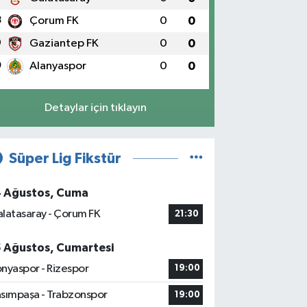
8
Çorum FK
0
0
9
Gaziantep FK
0
0
0
Alanyaspor
0
0
Detaylar için tıklayın
Süper Lig Fikstür
4 Ağustos, Cuma
latasaray - Çorum FK
21:30
5 Ağustos, Cumartesi
nyaspor - Rizespor
19:00
sımpaşa - Trabzonspor
19:00