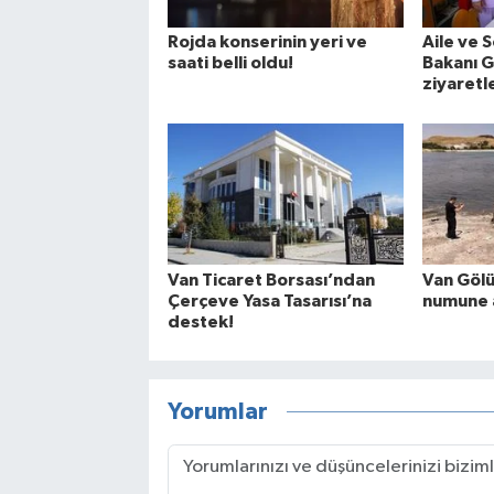
Rojda konserinin yeri ve
Aile ve 
saati belli oldu!
Bakanı G
ziyaretl
Van Ticaret Borsası’ndan
Van Gölü
Çerçeve Yasa Tasarısı’na
numune a
destek!
Yorumlar