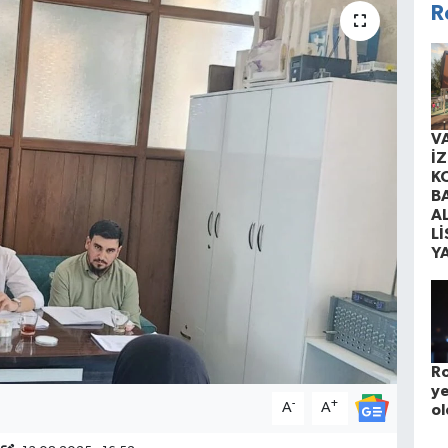
R
V
İ
K
B
A
Lİ
Y
Ro
ye
-
+
A
A
ol