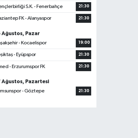
nçlerbirliği S.K. - Fenerbahçe
21:30
ziantep FK - Alanyaspor
21:30
6 Ağustos, Pazar
şakşehir - Kocaelispor
19:00
şiktaş - Eyüpspor
21:30
ed - Erzurumspor FK
21:30
7 Ağustos, Pazartesi
msunspor - Göztepe
21:30