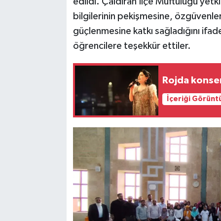
edildi. Çaldıran İlçe Müftülüğü yetkil
bilgilerinin pekişmesine, özgüvenle
güçlenmesine katkı sağladığını ifa
öğrencilere teşekkür ettiler.
Rojda konseri
İçeriği Görünt