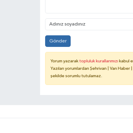
Gönder
Yorum yazarak
topluluk kurallarımızı
kabul e
Yazılan yorumlardan Şehrivan | Van Haber |
şekilde sorumlu tutulamaz.