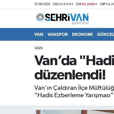
47,6704
55,0406
64,2
07-08-2026
USD
EUR
GBP
Van Nöbetçi Eczaneler
Van Hava Durumu
VAN
VANSPOR
EKONOMİ
GÜNCE
VAN Namaz Vakitleri
VAN
Van’da "Hadi
Van Trafik Yoğunluk Haritası
düzenlendi!
Süper Lig Puan Durumu ve Fikstür
Tüm Manşetler
Van’ın Çaldıran İlçe Müftülü
"Hadis Ezberleme Yarışması"
Son Dakika Haberleri
Haber Arşivi