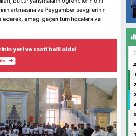
ileri, bu tür yarışmaların öğrencilerin dini
rinin artmasına ve Peygamber sevgilerinin
de ederek, emeği geçen tüm hocalara ve
nin yeri ve saati belli oldu!
üle