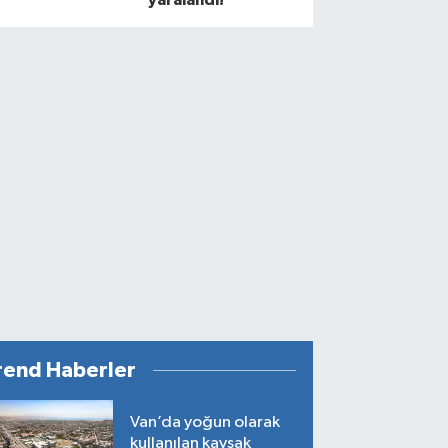
rend Haberler
Van’da yoğun olarak
kullanılan kavşak