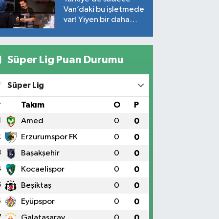
Van’daki bu işletmede
var! Yiyen bir daha
yiyor
Süper Lig Puan Durumu
Süper Lig
#
Takım
O
P
1
Amed
0
0
2
Erzurumspor FK
0
0
3
Başakşehir
0
0
4
Kocaelispor
0
0
5
Beşiktaş
0
0
6
Eyüpspor
0
0
7
Galatasaray
0
0