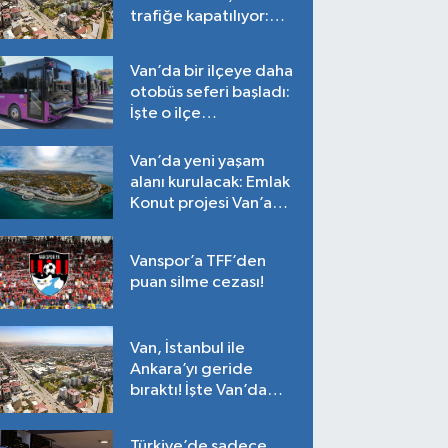
trafiğe kapatılıyor:
Tarih belli oldu!
Van’da bir ilçeye daha
otobüs seferi başladı:
İşte o ilçe…
Van’da yeni yaşam
alanı kurulacak: Emlak
Konut projesi Van’a
geliyor!
Vanspor’a TFF’den
puan silme cezası!
Van, İstanbul ile
Ankara’yı geride
bıraktı! İşte Van’da
ortalama fiyatlar…
Türkiye’de sadece