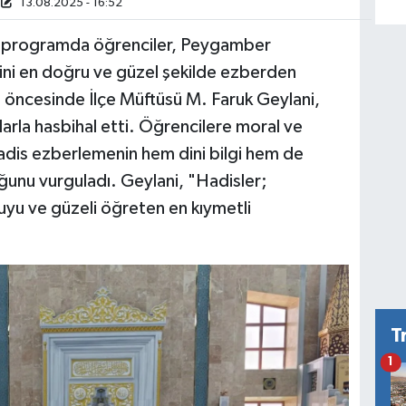
13.08.2025 - 16:52
 programda öğrenciler, Peygamber
rini en doğru ve güzel şekilde ezberden
ma öncesinde İlçe Müftüsü M. Faruk Geylani,
larla hasbihal etti. Öğrencilere moral ve
dis ezberlemenin hem dini bilgi hem de
uğunu vurguladı. Geylani, "Hadisler;
uyu ve güzeli öğreten en kıymetli
T
1