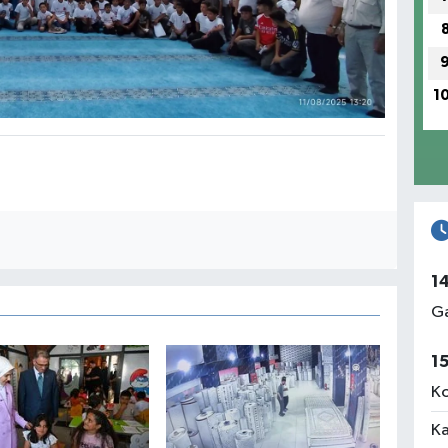
1
1
Ga
1
Ko
Ka