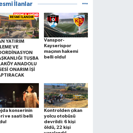
esmi İlanlar
RESMİ İLANDIR
Vanspor-
AN YATIRIM
Kayserispor
ZLEME VE
maçının hakemi
OORDİNASYON
belli oldu!
AŞKANLIĞI TUŞBA
LAKÖY ANADOLU
SESİ ONARIM İŞİ
APTIRACAK
jda konserinin
Kontrolden çıkan
ri ve saati belli
yolcu otobüsü
du!
devrildi: 6 kişi
öldü, 22 kişi
yaralandı!