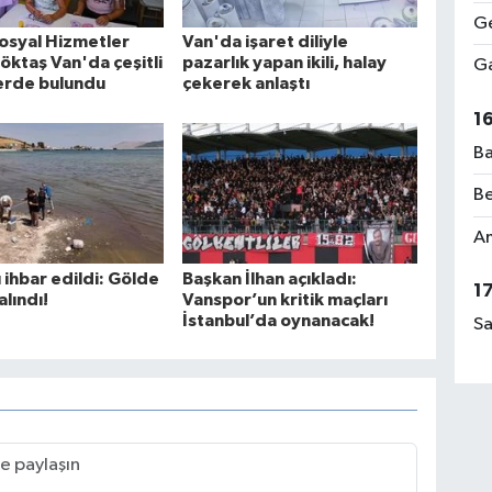
Ge
Sosyal Hizmetler
Van'da işaret diliyle
öktaş Van'da çeşitli
pazarlık yapan ikili, halay
Ga
erde bulundu
çekerek anlaştı
1
Ba
Be
Am
 ihbar edildi: Gölde
Başkan İlhan açıkladı:
1
lındı!
Vanspor’un kritik maçları
İstanbul’da oynanacak!
Sa