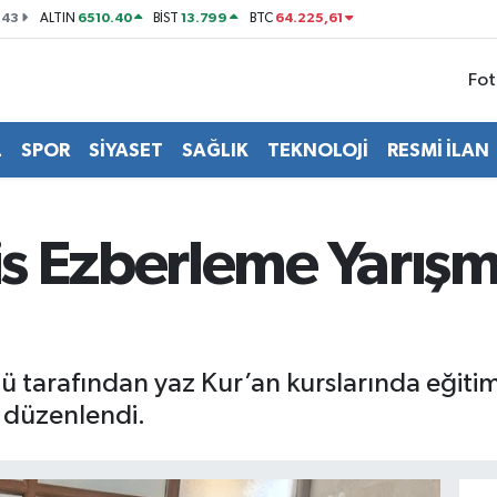
143
6510.40
13.799
64.225,61
ALTIN
BİST
BTC
Fot
L
SPOR
SİYASET
SAĞLIK
TEKNOLOJİ
RESMİ İLAN
s Ezberleme Yarışm
ğü tarafından yaz Kur’an kurslarında eğiti
 düzenlendi.