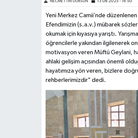
NECMETTİN DURSUN
13.08.2025 - 16:50
Yeni Merkez Camii’nde düzenlenen
Efendimizin (s.a.v.) mübarek sözle
okumak için kıyasıya yarıştı. Yarış
öğrencilerle yakından ilgilenerek on
motivasyon veren Müftü Geylani, ha
ahlaki gelişim açısından önemli old
hayatımıza yön veren, bizlere doğr
rehberlerimizdir" dedi.