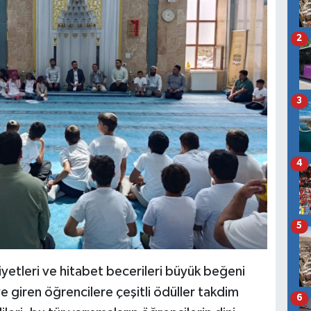
2
3
4
5
iyetleri ve hitabet becerileri büyük beğeni
giren öğrencilere çeşitli ödüller takdim
6