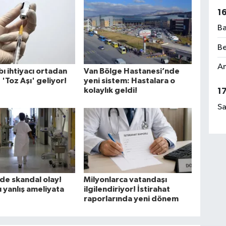
1
Ba
Be
Am
ı ihtiyacı ortadan
Van Bölge Hastanesi’nde
 'Toz Aşı' geliyor!
yeni sistem: Hastalara o
kolaylık geldi!
1
Sa
de skandal olay!
Milyonlarca vatandaşı
ı yanlış ameliyata
ilgilendiriyor! İstirahat
raporlarında yeni dönem