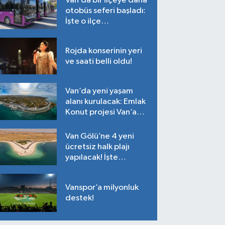
Van’da bir ilçeye daha
otobüs seferi başladı:
İşte o ilçe…
Rojda konserinin yeri
ve saati belli oldu!
Van’da yeni yaşam
alanı kurulacak: Emlak
Konut projesi Van’a
geliyor!
Van Gölü’ne 4 yeni
ücretsiz halk plajı
yapılacak! İşte
plajların yapılacağı
noktalar…
Vanspor’a milyonluk
destek!