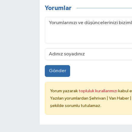
Yorumlar
Gönder
Yorum yazarak
topluluk kurallarımızı
kabul e
Yazılan yorumlardan Şehrivan | Van Haber |
şekilde sorumlu tutulamaz.