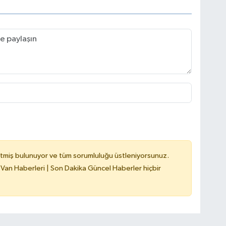
tmiş bulunuyor ve tüm sorumluluğu üstleniyorsunuz.
 Van Haberleri | Son Dakika Güncel Haberler hiçbir