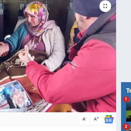
T
1
-
+
A
A
2