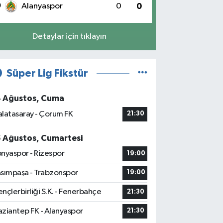
0
Alanyaspor
0
0
Detaylar için tıklayın
Süper Lig Fikstür
4 Ağustos, Cuma
latasaray - Çorum FK
21:30
5 Ağustos, Cumartesi
nyaspor - Rizespor
19:00
sımpaşa - Trabzonspor
19:00
nçlerbirliği S.K. - Fenerbahçe
21:30
ziantep FK - Alanyaspor
21:30