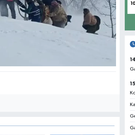
1
1
Ga
1
Ko
Ka
Ge
Ga