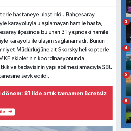
erle hastaneye ulaştırıldı. Bahçesaray
3
yle karayoluyla ulaşılamayan hamile hasta,
çesaray ilçesinde bulunan 31 yaşındaki hamile
iyle karayolu ile ulaşım sağlanamadı. Bunun
4
mniyet Müdürlüğüne ait Skorsky helikopterle
MKE ekiplerinin koordinasyonunda
 tetkik ve tedavisinin yapılabilmesi amacıyla SBÜ
5
anesine sevk edildi.
i dönem: 81 ilde artık tamamen ücretsiz
6
üle