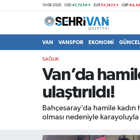
47,7239
55,1823
64,4
10-08-2026
USD
EUR
GBP
Van Nöbetçi Eczaneler
Van Hava Durumu
VAN
VANSPOR
EKONOMİ
GÜNCE
VAN Namaz Vakitleri
SAĞLIK
Van’da hamil
Van Trafik Yoğunluk Haritası
ulaştırıldı!
Süper Lig Puan Durumu ve Fikstür
Tüm Manşetler
Bahçesaray’da hamile kadın he
olması nedeniyle karayoluyla 
Son Dakika Haberleri
Haber Arşivi