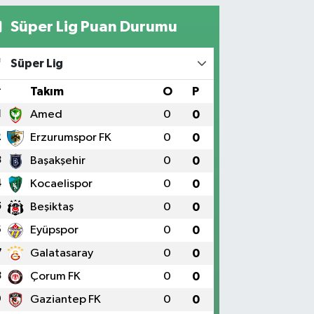
Süper Lig Puan Durumu
Süper Lig
#
Takım
O
P
1
Amed
0
0
2
Erzurumspor FK
0
0
3
Başakşehir
0
0
4
Kocaelispor
0
0
5
Beşiktaş
0
0
6
Eyüpspor
0
0
7
Galatasaray
0
0
8
Çorum FK
0
0
9
Gaziantep FK
0
0