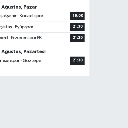
6 Ağustos, Pazar
şakşehir - Kocaelispor
19:00
şiktaş - Eyüpspor
21:30
ed - Erzurumspor FK
21:30
7 Ağustos, Pazartesi
msunspor - Göztepe
21:30