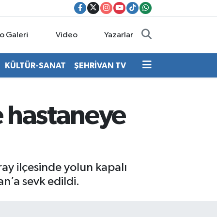
o Galeri
Video
Yazarlar
KÜLTÜR-SANAT
ŞEHRİVAN TV
e hastaneye
ay ilçesinde yolun kapalı
n’a sevk edildi.