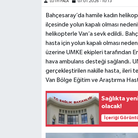
LÜTFİ PALA
07.01.2026 - 10:13
Bahçesaray’da hamile kadın helikopt
ilçesinde yolun kapalı olması nedeni
helikopterle Van’a sevk edildi. Bah
hasta için yolun kapalı olması neden
üzerine UMKE ekipleri tarafından E
hava ambulans desteği sağlandı. U
gerçekleştirilen nakille hasta, ileri
Van Bölge Eğitim ve Araştırma Hast
Sağlıkta yen
olacak!
İçeriği Görünt