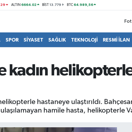
329
6664.02
13.779
64.989,56
ALTIN
BİST
BTC
Fot
L
SPOR
SİYASET
SAĞLIK
TEKNOLOJİ
RESMİ İLAN
e kadın helikopterl
likopterle hastaneye ulaştırıldı. Bahçesar
ulaşılamayan hamile hasta, helikopterle Va