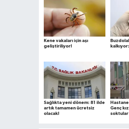
Kene vakaları için aşı
Buzdolab
geliştiriliyor!
kalkıyor:
Sağlıkta yeni dönem: 81 ilde
Hastane
artık tamamen ücretsiz
Genç kız
olacak!
soktular