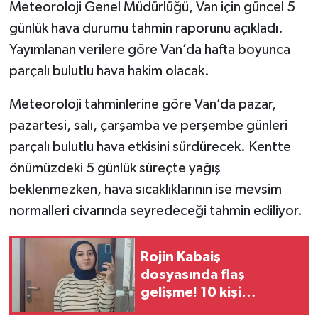
Meteoroloji Genel Müdürlüğü, Van için güncel 5
günlük hava durumu tahmin raporunu açıkladı.
Yayımlanan verilere göre Van’da hafta boyunca
parçalı bulutlu hava hakim olacak.
Meteoroloji tahminlerine göre Van’da pazar,
pazartesi, salı, çarşamba ve perşembe günleri
parçalı bulutlu hava etkisini sürdürecek. Kentte
önümüzdeki 5 günlük süreçte yağış
beklenmezken, hava sıcaklıklarının ise mevsim
normalleri civarında seyredeceği tahmin ediliyor.
Rojin Kabaiş
dosyasında flaş
gelişme! 10 kişi
gözaltına alındı