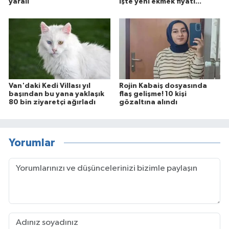
yaralı
İşte yeni ekmek fiyatı...
Van'daki Kedi Villası yıl
Rojin Kabaiş dosyasında
başından bu yana yaklaşık
flaş gelişme! 10 kişi
80 bin ziyaretçi ağırladı
gözaltına alındı
Yorumlar