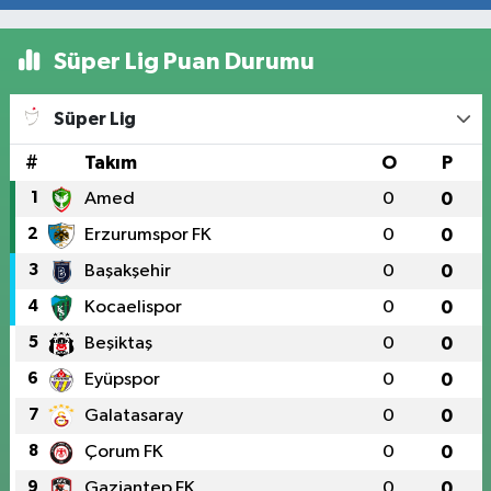
Süper Lig Puan Durumu
Süper Lig
#
Takım
O
P
1
Amed
0
0
2
Erzurumspor FK
0
0
3
Başakşehir
0
0
4
Kocaelispor
0
0
5
Beşiktaş
0
0
6
Eyüpspor
0
0
7
Galatasaray
0
0
8
Çorum FK
0
0
9
Gaziantep FK
0
0