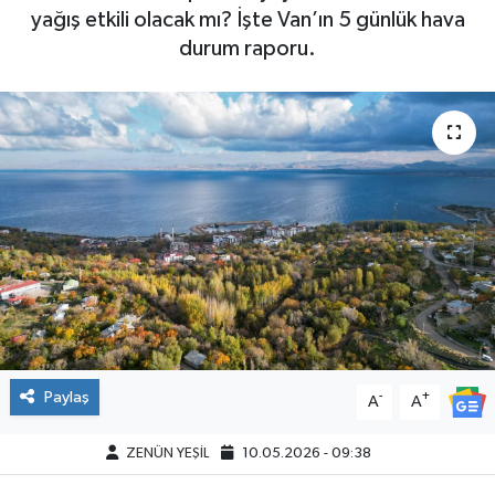
yağış etkili olacak mı? İşte Van’ın 5 günlük hava
durum raporu.
Paylaş
-
+
A
A
ZENÜN YEŞİL
10.05.2026 - 09:38