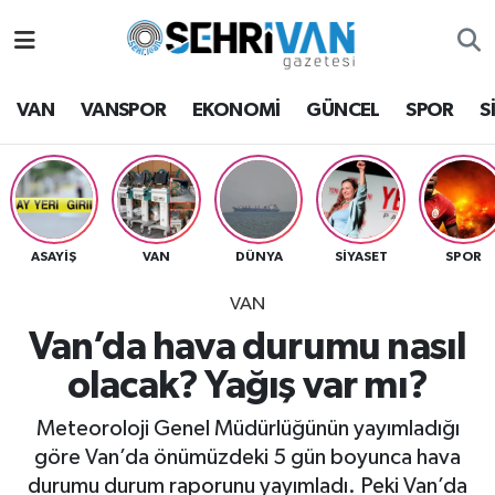
Van Nöbetçi Eczaneler
VAN
VANSPOR
EKONOMİ
GÜNCEL
SPOR
S
Van Hava Durumu
VAN Namaz Vakitleri
Van Trafik Yoğunluk Haritası
ASAYİŞ
VAN
DÜNYA
SİYASET
SPOR
VAN
Süper Lig Puan Durumu ve Fikstür
Van’da hava durumu nasıl
Tüm Manşetler
olacak? Yağış var mı?
Son Dakika Haberleri
Meteoroloji Genel Müdürlüğünün yayımladığı
göre Van’da önümüzdeki 5 gün boyunca hava
Haber Arşivi
durumu durum raporunu yayımladı. Peki Van’da