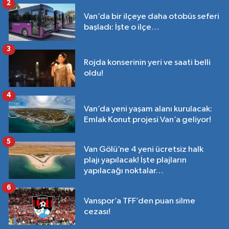
2
Van’da bir ilçeye daha otobüs seferi
başladı: İşte o ilçe…
3
Rojda konserinin yeri ve saati belli
oldu!
4
Van’da yeni yaşam alanı kurulacak:
Emlak Konut projesi Van’a geliyor!
5
Van Gölü’ne 4 yeni ücretsiz halk
plajı yapılacak! İşte plajların
yapılacağı noktalar…
6
Vanspor’a TFF’den puan silme
cezası!