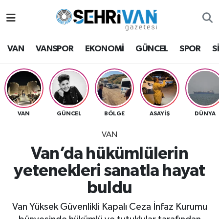
Van Nöbetçi Eczaneler
VAN
VANSPOR
EKONOMİ
GÜNCEL
SPOR
S
Van Hava Durumu
VAN Namaz Vakitleri
Van Trafik Yoğunluk Haritası
VAN
GÜNCEL
BÖLGE
ASAYİŞ
DÜNYA
VAN
Süper Lig Puan Durumu ve Fikstür
Van’da hükümlülerin
Tüm Manşetler
yetenekleri sanatla hayat
buldu
Son Dakika Haberleri
Van Yüksek Güvenlikli Kapalı Ceza İnfaz Kurumu
Haber Arşivi