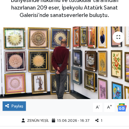
bünyesinde hükümlü ve tutuklular tarafından
hazırlanan 209 eser, İpekyolu Atatürk Sanat
Galerisi’nde sanatseverlerle buluştu.
Paylaş
-
+
A
A
ZENÜN YEŞİL
15.06.2026 - 16:37
1