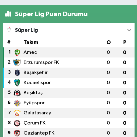
Süper Lig Puan Durumu
Süper Lig
#
Takım
O
P
1
Amed
0
0
2
Erzurumspor FK
0
0
3
Başakşehir
0
0
4
Kocaelispor
0
0
5
Beşiktaş
0
0
6
Eyüpspor
0
0
7
Galatasaray
0
0
8
Çorum FK
0
0
9
Gaziantep FK
0
0