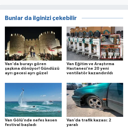
Bunlar da ilginizi çekebilir
Van’da burayı gören
Van Eğitim ve Araştırma
şaşkına dönüyor! Gündüzü
Hastanesi’ne 20 yeni
ayrı gecesi ayrı güzel
ventilatör kazandırıldı
Van Gölü’nde nefes kesen
Van’da trafik kazası: 2
festival başladı
yaralı