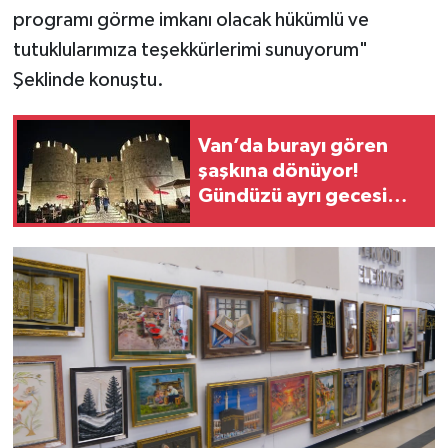
programı görme imkanı olacak hükümlü ve
tutuklularımıza teşekkürlerimi sunuyorum"
Şeklinde konuştu.
Van’da burayı gören
şaşkına dönüyor!
Gündüzü ayrı gecesi
ayrı güzel