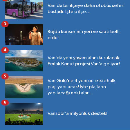
Van’da bir ilçeye daha otobüs seferi
başladı: İşte o ilçe…
3
Rojda konserinin yeri ve saati belli
oldu!
4
Van’da yeni yaşam alanı kurulacak:
Emlak Konut projesi Van’a geliyor!
5
Van Gölü’ne 4 yeni ücretsiz halk
plajı yapılacak! İşte plajların
yapılacağı noktalar…
6
Vanspor’a milyonluk destek!