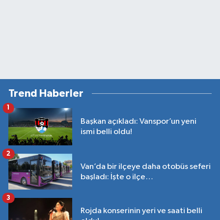
Trend Haberler
1
Başkan açıkladı: Vanspor’un yeni
ismi belli oldu!
2
Van’da bir ilçeye daha otobüs seferi
başladı: İşte o ilçe…
3
Rojda konserinin yeri ve saati belli