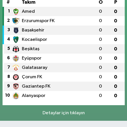
#
Takım
O
P
1
Amed
0
0
2
Erzurumspor FK
0
0
3
Başakşehir
0
0
4
Kocaelispor
0
0
5
Beşiktaş
0
0
6
Eyüpspor
0
0
7
Galatasaray
0
0
8
Çorum FK
0
0
9
Gaziantep FK
0
0
10
Alanyaspor
0
0
Detaylar için tıklayın