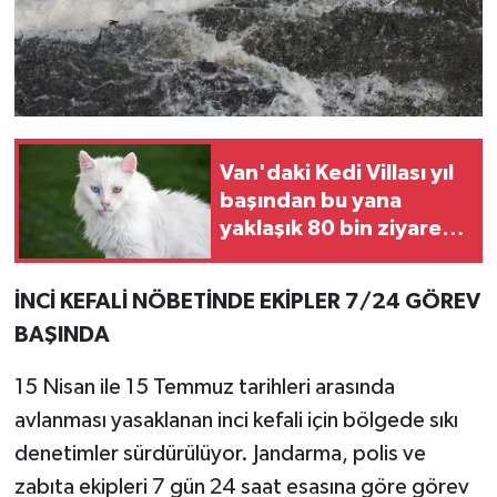
Van'daki Kedi Villası yıl
başından bu yana
yaklaşık 80 bin ziyaretçi
ağırladı
İNCİ KEFALİ NÖBETİNDE EKİPLER 7/24 GÖREV
BAŞINDA
15 Nisan ile 15 Temmuz tarihleri arasında
avlanması yasaklanan inci kefali için bölgede sıkı
denetimler sürdürülüyor. Jandarma, polis ve
zabıta ekipleri 7 gün 24 saat esasına göre görev