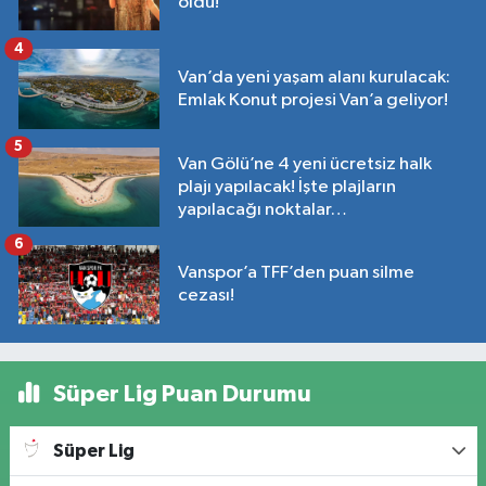
oldu!
4
Van’da yeni yaşam alanı kurulacak:
Emlak Konut projesi Van’a geliyor!
5
Van Gölü’ne 4 yeni ücretsiz halk
plajı yapılacak! İşte plajların
yapılacağı noktalar…
6
Vanspor’a TFF’den puan silme
cezası!
Süper Lig Puan Durumu
Süper Lig