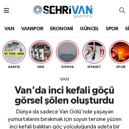
Van Nöbetçi Eczaneler
VAN
VANSPOR
EKONOMİ
GÜNCEL
SPOR
S
Van Hava Durumu
VAN Namaz Vakitleri
Van Trafik Yoğunluk Haritası
ASAYİŞ
VAN
DÜNYA
SİYASET
SPOR
VAN
Süper Lig Puan Durumu ve Fikstür
Van'da inci kefali göçü
Tüm Manşetler
görsel şölen oluşturdu
Son Dakika Haberleri
Dünya da sadece Van Gölü'nde yaşayan
yumurtalarını bırakmak için suyun tersine yüzen
Haber Arşivi
inci kefali balıkları göç yolculuğunda adeta bir