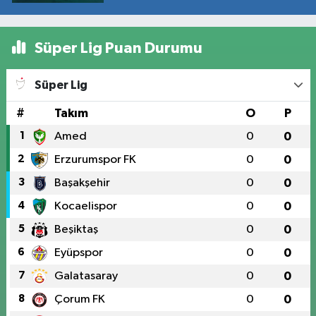
Süper Lig Puan Durumu
Süper Lig
#
Takım
O
P
1
Amed
0
0
2
Erzurumspor FK
0
0
3
Başakşehir
0
0
4
Kocaelispor
0
0
5
Beşiktaş
0
0
6
Eyüpspor
0
0
7
Galatasaray
0
0
8
Çorum FK
0
0