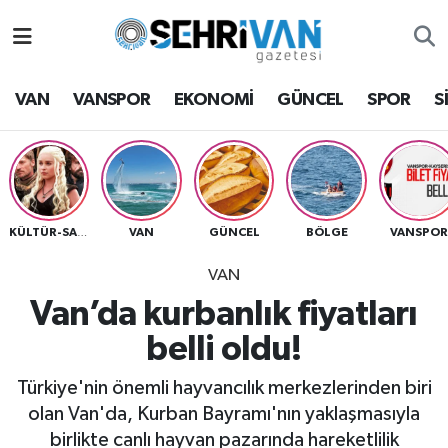
Van Nöbetçi Eczaneler
VAN
VANSPOR
EKONOMİ
GÜNCEL
SPOR
S
Van Hava Durumu
VAN Namaz Vakitleri
Van Trafik Yoğunluk Haritası
VAN
GÜNCEL
BÖLGE
VANSPO
KÜLTÜR-SANAT
VAN
Süper Lig Puan Durumu ve Fikstür
Van’da kurbanlık fiyatları
Tüm Manşetler
belli oldu!
Son Dakika Haberleri
Türkiye'nin önemli hayvancılık merkezlerinden biri
olan Van'da, Kurban Bayramı'nın yaklaşmasıyla
Haber Arşivi
birlikte canlı hayvan pazarında hareketlilik