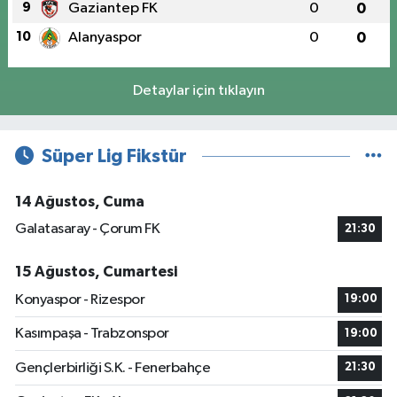
9
Gaziantep FK
0
0
10
Alanyaspor
0
0
Detaylar için tıklayın
Süper Lig Fikstür
14 Ağustos, Cuma
Galatasaray - Çorum FK
21:30
15 Ağustos, Cumartesi
Konyaspor - Rizespor
19:00
Kasımpaşa - Trabzonspor
19:00
Gençlerbirliği S.K. - Fenerbahçe
21:30