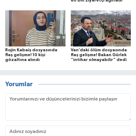
80 bin ziyaretçi ağırladı
Rojin Kabaiş dosyasında
Van’daki ölüm dosyasında
flaş gelişme! 10 kişi
flaş gelişme! Bakan Gürlek
gözaltına alındı
“intihar olmayabilir” dedi
Yorumlar