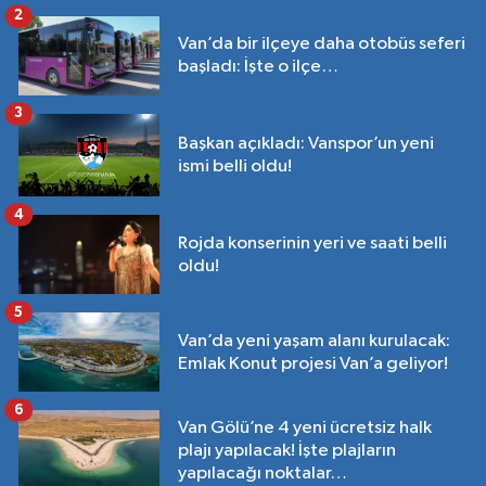
2
Van’da bir ilçeye daha otobüs seferi
başladı: İşte o ilçe…
3
Başkan açıkladı: Vanspor’un yeni
ismi belli oldu!
4
Rojda konserinin yeri ve saati belli
oldu!
5
Van’da yeni yaşam alanı kurulacak:
Emlak Konut projesi Van’a geliyor!
6
Van Gölü’ne 4 yeni ücretsiz halk
plajı yapılacak! İşte plajların
yapılacağı noktalar…