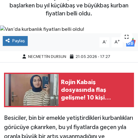
başlarken bu yıl küçükbaş ve büyükbaş kurban
fiyatları belli oldu.
Paylaş
-
+
A
A
NECMETTİN DURSUN
21.05.2026 - 17:27
Rojin Kabaiş
dosyasında flaş
gelişme! 10 kişi
gözaltına alındı
Besiciler, bin bir emekle yetiştirdikleri kurbanlıkları
görücüye çıkarırken, bu yıl fiyatlarda geçen yıla
oranla büyük bir artış yaşanmadığını ve