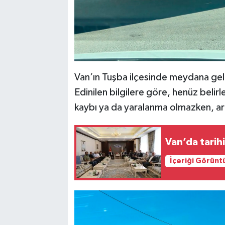
Van’ın Tuşba ilçesinde meydana gelen
Edinilen bilgilere göre, henüz bel
kaybı ya da yaralanma olmazken, a
Van’da tarihi
İçeriği Görünt