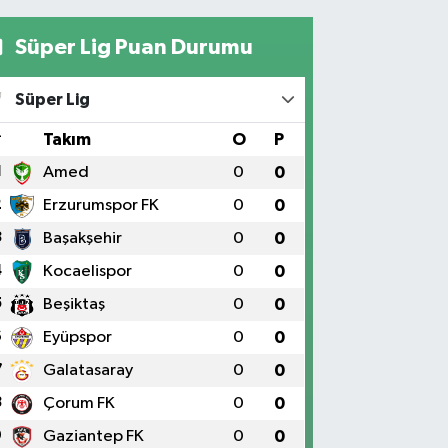
Süper Lig Puan Durumu
Süper Lig
#
Takım
O
P
1
Amed
0
0
2
Erzurumspor FK
0
0
3
Başakşehir
0
0
4
Kocaelispor
0
0
5
Beşiktaş
0
0
6
Eyüpspor
0
0
7
Galatasaray
0
0
8
Çorum FK
0
0
9
Gaziantep FK
0
0