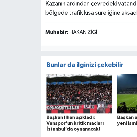
Kazanın ardından çevredeki vatandaş
bölgede trafik kısa süreliğine aksad
Muhabir:
HAKAN ZİGİ
Bunlar da ilginizi çekebilir
Başkan İlhan açıkladı:
Başkan a
Vanspor’un kritik maçları
yeni ismi
İstanbul’da oynanacak!