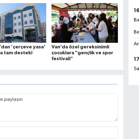
1
Ba
Be
Am
’dan ‘çerçeve yasa’
Van’da özel gereksinimli
na tam destek!
çocuklara "gençlik ve spor
festivali"
1
Sa