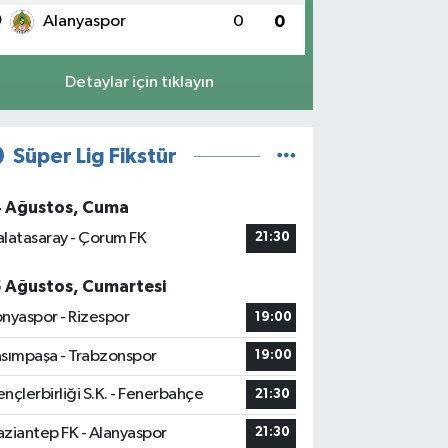
0
Alanyaspor
0
0
Detaylar için tıklayın
Süper Lig Fikstür
4 Ağustos, Cuma
latasaray - Çorum FK
21:30
5 Ağustos, Cumartesi
nyaspor - Rizespor
19:00
sımpaşa - Trabzonspor
19:00
nçlerbirliği S.K. - Fenerbahçe
21:30
ziantep FK - Alanyaspor
21:30