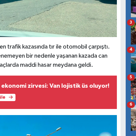
3
 trafik kazasında tır ile otomobil çarpıştı.
4
irlenemeyen bir nedenle yaşanan kazada can
raçlarda maddi hasar meydana geldi.
5
 ekonomi zirvesi: Van lojistik üs oluyor!
üle
6