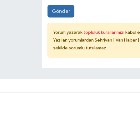
Gönder
Yorum yazarak
topluluk kurallarımızı
kabul e
Yazılan yorumlardan Şehrivan | Van Haber |
şekilde sorumlu tutulamaz.