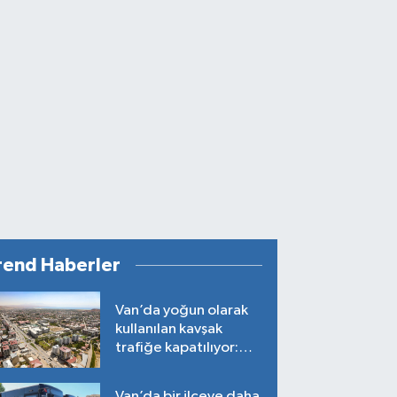
rend Haberler
Van’da yoğun olarak
kullanılan kavşak
trafiğe kapatılıyor:
Tarih belli oldu!
Van’da bir ilçeye daha