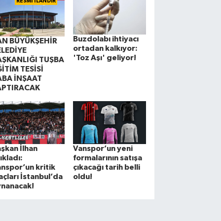
RESMİ İLANDIR
Buzdolabı ihtiyacı
AN BÜYÜKŞEHİR
ortadan kalkıyor:
ELEDİYE
'Toz Aşı' geliyor!
AŞKANLIĞI TUŞBA
İTİM TESİSİ
ABA İNŞAAT
APTIRACAK
şkan İlhan
Vanspor’un yeni
ıkladı:
formalarının satışa
nspor’un kritik
çıkacağı tarih belli
çları İstanbul’da
oldu!
ynanacak!