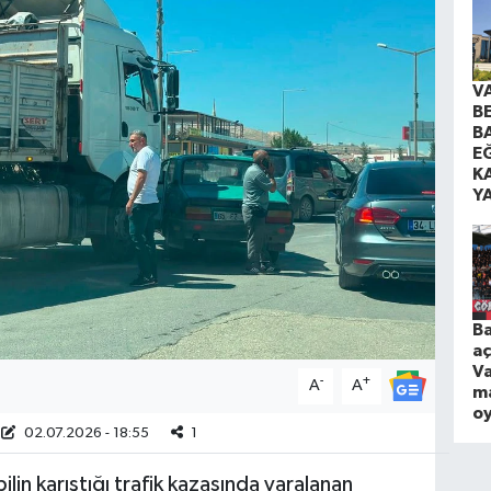
V
B
B
EĞ
K
Y
Ba
aç
Va
-
+
A
A
ma
o
02.07.2026 - 18:55
1
ilin karıştığı trafik kazasında yaralanan