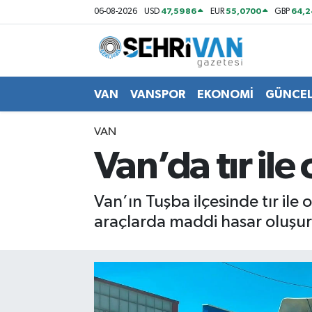
47,5986
55,0700
64,2
06-08-2026
USD
EUR
GBP
Van Nöbetçi Eczaneler
Van Hava Durumu
VAN
VANSPOR
EKONOMİ
GÜNCE
VAN Namaz Vakitleri
VAN
Van’da tır ile
Van Trafik Yoğunluk Haritası
Süper Lig Puan Durumu ve Fikstür
Van’ın Tuşba ilçesinde tır il
araçlarda maddi hasar oluşur
Tüm Manşetler
Son Dakika Haberleri
Haber Arşivi