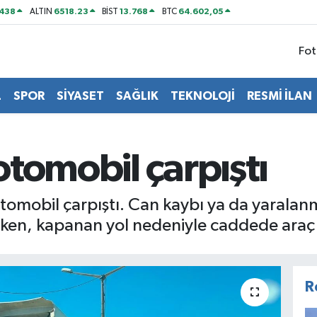
438
6518.23
13.768
64.602,05
ALTIN
BİST
BTC
Fot
L
SPOR
SİYASET
SAĞLIK
TEKNOLOJİ
RESMİ İLAN
 otomobil çarpıştı
e otomobil çarpıştı. Can kaybı ya da yara
ken, kapanan yol nedeniyle caddede araç 
R