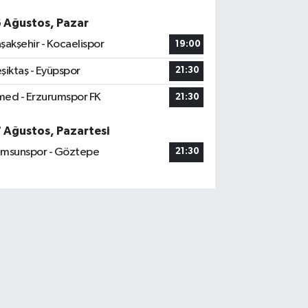
6 Ağustos, Pazar
şakşehir - Kocaelispor
19:00
şiktaş - Eyüpspor
21:30
ed - Erzurumspor FK
21:30
7 Ağustos, Pazartesi
msunspor - Göztepe
21:30