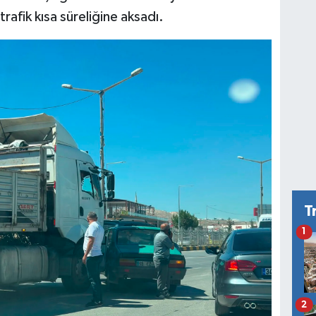
afik kısa süreliğine aksadı.
T
1
2