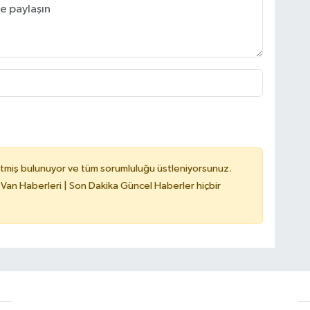
tmiş bulunuyor ve tüm sorumluluğu üstleniyorsunuz.
 Van Haberleri | Son Dakika Güncel Haberler hiçbir