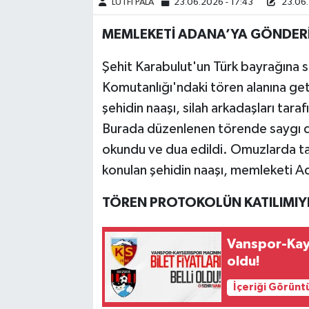
LÜTFİ PALA
23.06.2026 - 17:43
23.06.
MEMLEKETİ ADANA’YA GÖNDERİ
Şehit Karabulut'un Türk bayrağına s
Komutanlığı'ndaki tören alanına geti
şehidin naaşı, silah arkadaşları tar
Burada düzenlenen törende saygı d
okundu ve dua edildi. Omuzlarda ta
konulan şehidin naaşı, memleketi A
TÖREN PROTOKOLÜN KATILIMIYL
Vanspor-Kayse
oldu!
İçeriği Görünt