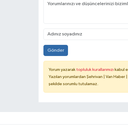
Gönder
Yorum yazarak
topluluk kurallarımızı
kabul e
Yazılan yorumlardan Şehrivan | Van Haber |
şekilde sorumlu tutulamaz.