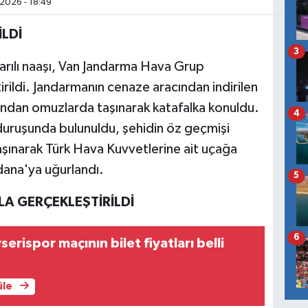
2026 - 18:49
LDİ
3
arılı naaşı, Van Jandarma Hava Grup
rildi. Jandarmanın cenaze aracından indirilen
afından omuzlarda taşınarak katafalka konuldu.
4
uruşunda bulunuldu, şehidin öz geçmişi
şınarak Türk Hava Kuvvetlerine ait uçağa
dana'ya uğurlandı.
5
A GERÇEKLEŞTİRİLDİ
6
rispor maçının bilet fiyatları belli
üle