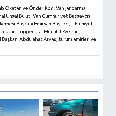
sab Okatan ve Önder Koç, Van Jandarma
l Ünsal Bulut, Van Cumhuriyet Başsavcısı
emesi Başkanı Emirşah Baştoğ, İl Emniyet
mutanı Tuğgeneral Mücahit Avkıran, İl
İl Başkanı Abdulahat Arvas, kurum amirleri ve