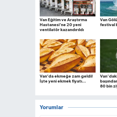
Van Eğitim ve Araştırma
Van Göl
Hastanesi’ne 20 yeni
festival 
ventilatör kazandırıldı
Van’da ekmeğe zam geldi!
Van'daki 
İşte yeni ekmek fiyatı...
başından
80 bin zi
Yorumlar