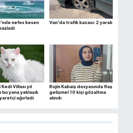
ü’nde nefes kesen
Van’da trafik kazası: 2 yaralı
başladı
Kedi Villası yıl
Rojin Kabaiş dosyasında flaş
 bu yana yaklaşık
gelişme! 10 kişi gözaltına
yaretçi ağırladı
alındı