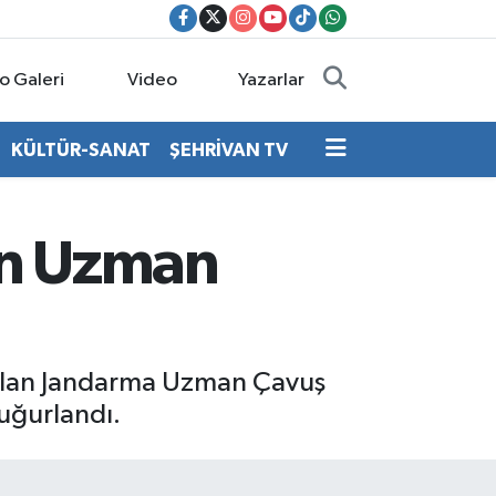
o Galeri
Video
Yazarlar
KÜLTÜR-SANAT
ŞEHRİVAN TV
lan Uzman
it olan Jandarma Uzman Çavuş
uğurlandı.