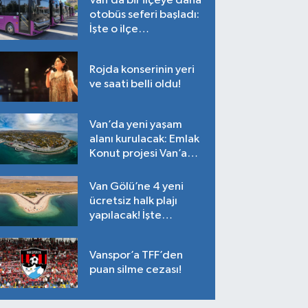
Van’da bir ilçeye daha
otobüs seferi başladı:
İşte o ilçe…
Rojda konserinin yeri
ve saati belli oldu!
Van’da yeni yaşam
alanı kurulacak: Emlak
Konut projesi Van’a
geliyor!
Van Gölü’ne 4 yeni
ücretsiz halk plajı
yapılacak! İşte
plajların yapılacağı
noktalar…
Vanspor’a TFF’den
puan silme cezası!