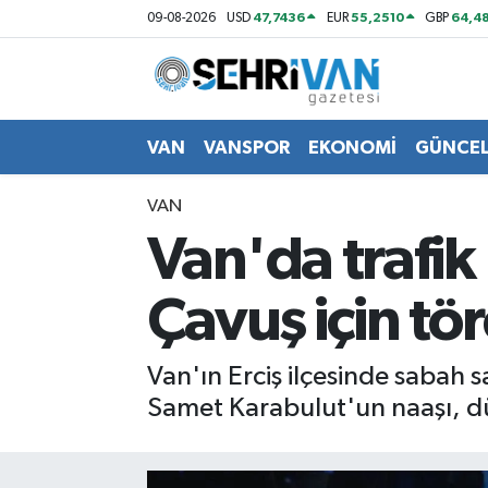
47,7436
55,2510
64,48
09-08-2026
USD
EUR
GBP
Van Nöbetçi Eczaneler
Van Hava Durumu
VAN
VANSPOR
EKONOMİ
GÜNCE
VAN Namaz Vakitleri
VAN
Van'da trafik
Van Trafik Yoğunluk Haritası
Çavuş için tö
Süper Lig Puan Durumu ve Fikstür
Tüm Manşetler
Van'ın Erciş ilçesinde sabah
Samet Karabulut'un naaşı, d
Son Dakika Haberleri
Haber Arşivi