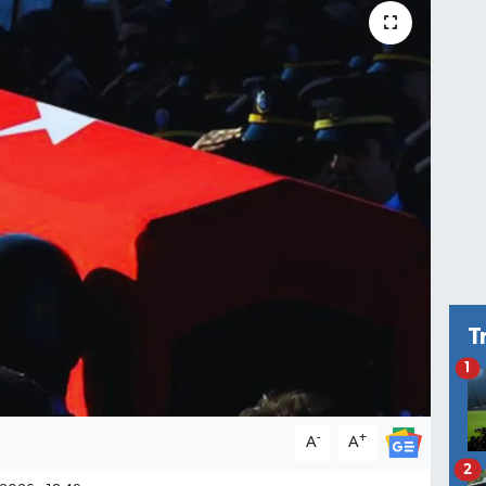
T
1
-
+
A
A
2