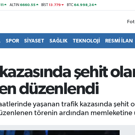
11
6660.55
13.779
64.998,24
ALTIN
BİST
BTC
Fot
L
SPOR
SİYASET
SAĞLIK
TEKNOLOJİ
RESMİ İLAN
 kazasında şehit o
ren düzenlendi
 saatlerinde yaşanan trafik kazasında şeh
üzenlenen törenin ardından memleketine 