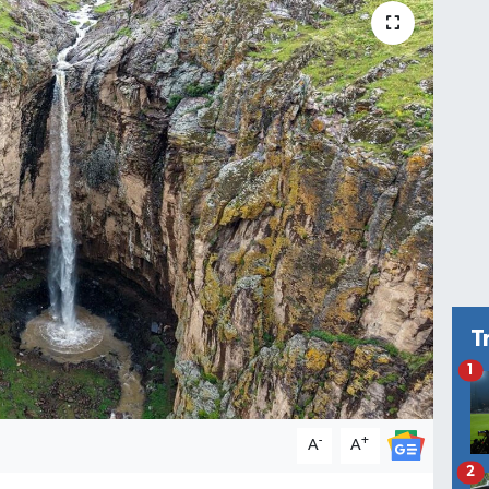
T
1
-
+
A
A
2