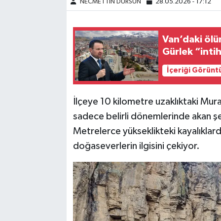
NECMETTİN DURSUN
28.05.2026 - 17:12
Van’daki ölü
Gürlek “inti
İçeriği Görünt
İlçeye 10 kilometre uzaklıktaki Mu
sadece belirli dönemlerinde akan şela
Metrelerce yükseklikteki kayalıklard
doğaseverlerin ilgisini çekiyor.