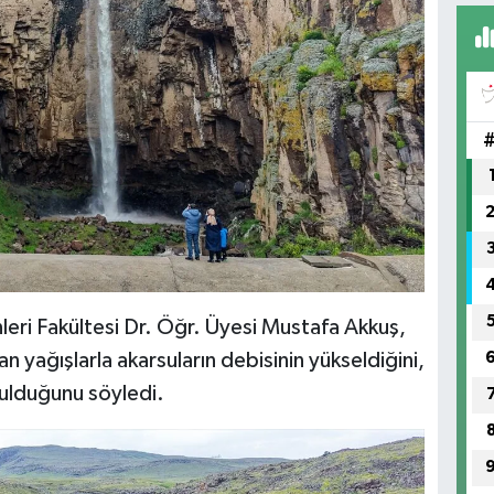
nleri Fakültesi Dr. Öğr. Üyesi Mustafa Akkuş,
an yağışlarla akarsuların debisinin yükseldiğini,
bulduğunu söyledi.