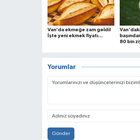
Van’da ekmeğe zam geldi!
Van'daki 
İşte yeni ekmek fiyatı...
başından
80 bin zi
Yorumlar
Gönder