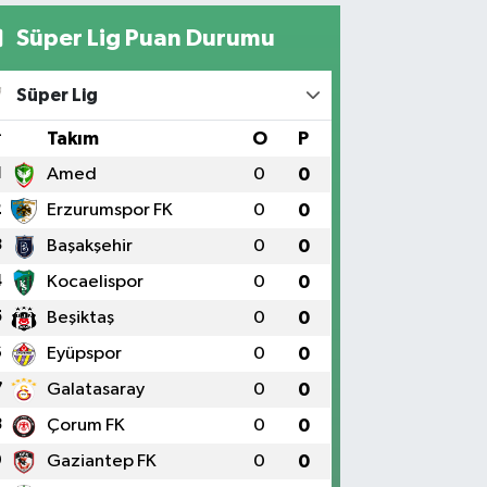
Süper Lig Puan Durumu
Süper Lig
#
Takım
O
P
1
Amed
0
0
2
Erzurumspor FK
0
0
3
Başakşehir
0
0
4
Kocaelispor
0
0
5
Beşiktaş
0
0
6
Eyüpspor
0
0
7
Galatasaray
0
0
8
Çorum FK
0
0
9
Gaziantep FK
0
0