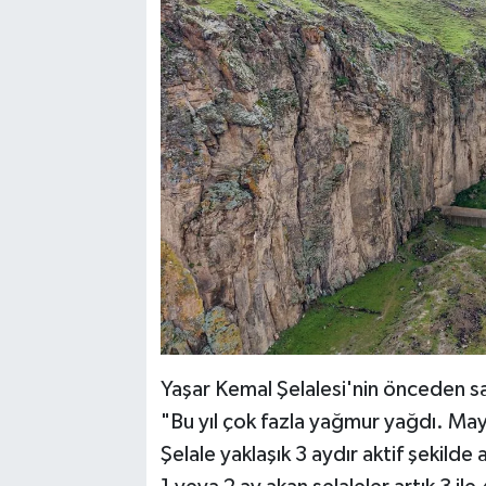
Yaşar Kemal Şelalesi'nin önceden sa
"Bu yıl çok fazla yağmur yağdı. May
Şelale yaklaşık 3 aydır aktif şekild