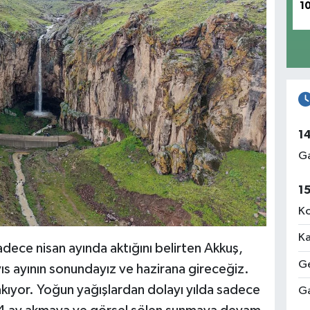
1
1
Ga
1
Ko
Ka
dece nisan ayında aktığını belirten Akkuş,
Ge
ıs ayının sonundayız ve hazirana gireceğiz.
e akıyor. Yoğun yağışlardan dolayı yılda sadece
Ga