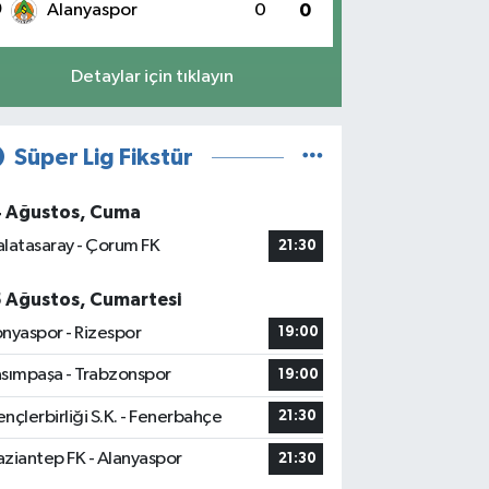
0
Alanyaspor
0
0
Detaylar için tıklayın
Süper Lig Fikstür
4 Ağustos, Cuma
latasaray - Çorum FK
21:30
5 Ağustos, Cumartesi
nyaspor - Rizespor
19:00
sımpaşa - Trabzonspor
19:00
nçlerbirliği S.K. - Fenerbahçe
21:30
ziantep FK - Alanyaspor
21:30