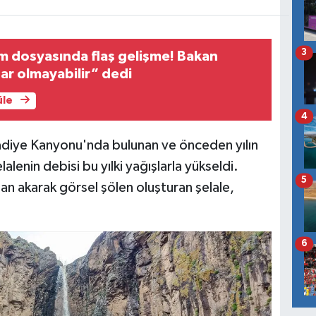
3
m dosyasında flaş gelişme! Bakan
har olmayabilir” dedi
üle
4
radiye Kanyonu'nda bulunan ve önceden yılın
lenin debisi bu yılki yağışlarla yükseldi.
5
an akarak görsel şölen oluşturan şelale,
6