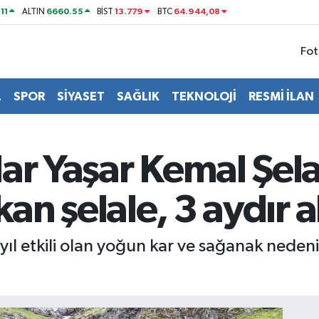
11
6660.55
13.779
64.944,08
ALTIN
BİST
BTC
Fot
L
SPOR
SİYASET
SAĞLIK
TEKNOLOJİ
RESMİ İLAN
ar Yaşar Kemal Şela
kan şelale, 3 aydır a
yıl etkili olan yoğun kar ve sağanak nedeni