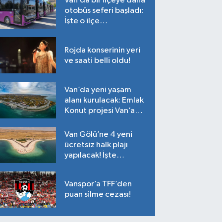
Van’da bir ilçeye daha
otobüs seferi başladı:
İşte o ilçe…
Rojda konserinin yeri
ve saati belli oldu!
Van’da yeni yaşam
alanı kurulacak: Emlak
Konut projesi Van’a
geliyor!
Van Gölü’ne 4 yeni
ücretsiz halk plajı
yapılacak! İşte
plajların yapılacağı
noktalar…
Vanspor’a TFF’den
puan silme cezası!