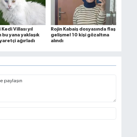
Kedi Villası yıl
Rojin Kabaiş dosyasında flaş
 bu yana yaklaşık
gelişme! 10 kişi gözaltına
yaretçi ağırladı
alındı