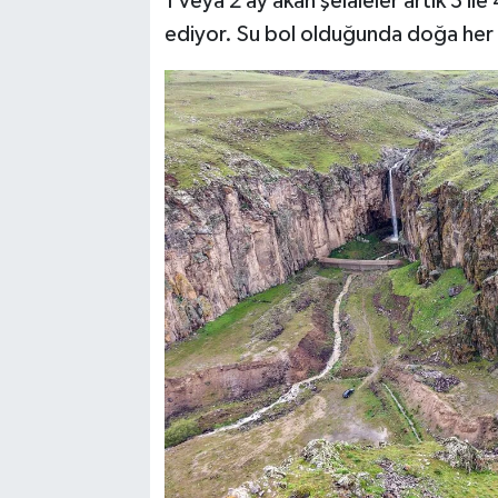
1 veya 2 ay akan şelaleler artık 3 
ediyor. Su bol olduğunda doğa her tü