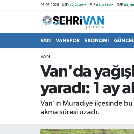
47,7436
55,2510
64,48
08-08-2026
USD
EUR
GBP
Van Nöbetçi Eczaneler
Van Hava Durumu
VAN
VANSPOR
EKONOMİ
GÜNCE
VAN Namaz Vakitleri
VAN
Van'da yağışl
Van Trafik Yoğunluk Haritası
yaradı: 1 ay a
Süper Lig Puan Durumu ve Fikstür
Tüm Manşetler
Van'ın Muradiye ilçesinde bu 
akma süresi uzadı.
Son Dakika Haberleri
Haber Arşivi