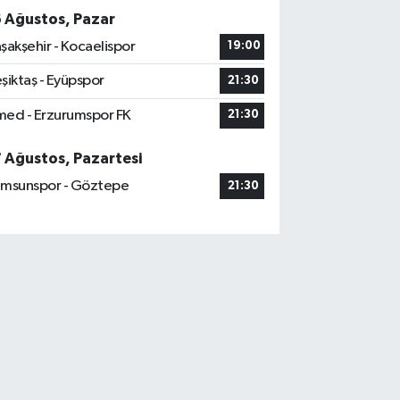
6 Ağustos, Pazar
şakşehir - Kocaelispor
19:00
şiktaş - Eyüpspor
21:30
ed - Erzurumspor FK
21:30
7 Ağustos, Pazartesi
msunspor - Göztepe
21:30