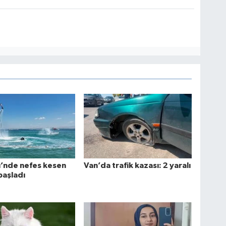
ü’nde nefes kesen
Van’da trafik kazası: 2 yaralı
başladı