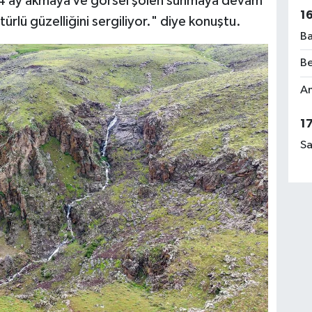
ile 4 ay akmaya ve görsel şölen sunmaya devam
1
rlü güzelliğini sergiliyor." diye konuştu.
Ba
Be
Am
1
Sa