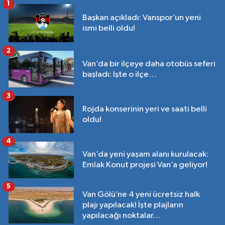
1
Başkan açıkladı: Vanspor’un yeni
ismi belli oldu!
2
Van’da bir ilçeye daha otobüs seferi
başladı: İşte o ilçe…
3
Rojda konserinin yeri ve saati belli
oldu!
4
Van’da yeni yaşam alanı kurulacak:
Emlak Konut projesi Van’a geliyor!
5
Van Gölü’ne 4 yeni ücretsiz halk
plajı yapılacak! İşte plajların
yapılacağı noktalar…