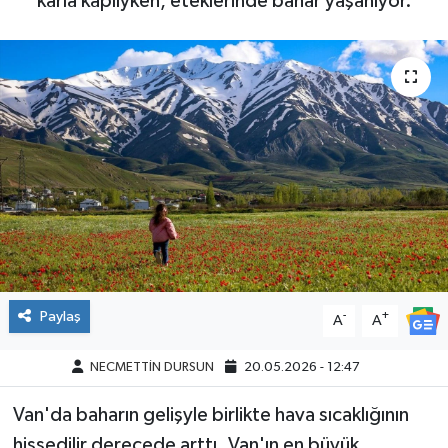
karla kaplıyken, eteklerinde bahar yaşanıyor.
Paylaş
-
+
A
A
NECMETTİN DURSUN
20.05.2026 - 12:47
Van'da baharın gelişyle birlikte hava sıcaklığının
hissedilir derecede arttı. Van'ın en büyük