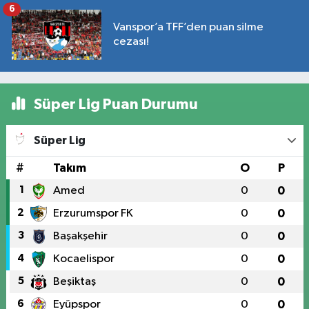
6
Vanspor’a TFF’den puan silme
cezası!
Süper Lig Puan Durumu
Süper Lig
#
Takım
O
P
1
Amed
0
0
2
Erzurumspor FK
0
0
3
Başakşehir
0
0
4
Kocaelispor
0
0
5
Beşiktaş
0
0
6
Eyüpspor
0
0