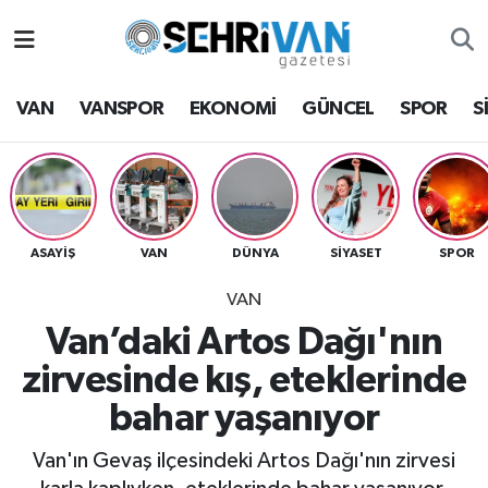
Van Nöbetçi Eczaneler
VAN
VANSPOR
EKONOMİ
GÜNCEL
SPOR
S
Van Hava Durumu
VAN Namaz Vakitleri
Van Trafik Yoğunluk Haritası
ASAYİŞ
VAN
DÜNYA
SİYASET
SPOR
VAN
Süper Lig Puan Durumu ve Fikstür
Van’daki Artos Dağı'nın
Tüm Manşetler
zirvesinde kış, eteklerinde
bahar yaşanıyor
Son Dakika Haberleri
Van'ın Gevaş ilçesindeki Artos Dağı'nın zirvesi
Haber Arşivi