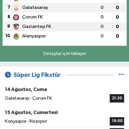
7
Galatasaray
0
0
8
Çorum FK
0
0
9
Gaziantep FK
0
0
10
Alanyaspor
0
0
Detaylar için tıklayın
Süper Lig Fikstür
14 Ağustos, Cuma
Galatasaray - Çorum FK
21:30
15 Ağustos, Cumartesi
Konyaspor - Rizespor
19:00