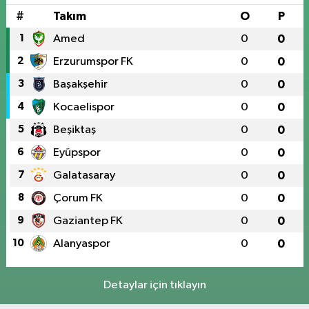
#
Takım
O
P
1
Amed
0
0
2
Erzurumspor FK
0
0
3
Başakşehir
0
0
4
Kocaelispor
0
0
5
Beşiktaş
0
0
6
Eyüpspor
0
0
7
Galatasaray
0
0
8
Çorum FK
0
0
9
Gaziantep FK
0
0
10
Alanyaspor
0
0
Detaylar için tıklayın