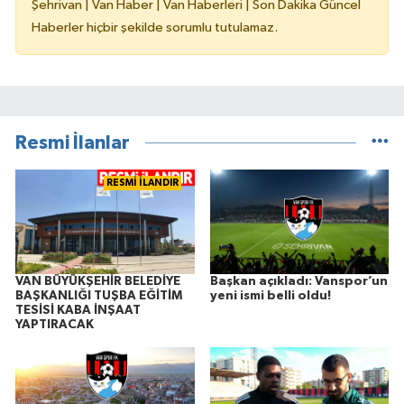
Şehrivan | Van Haber | Van Haberleri | Son Dakika Güncel
Haberler hiçbir şekilde sorumlu tutulamaz.
Resmi İlanlar
RESMİ İLANDIR
VAN BÜYÜKŞEHİR BELEDİYE
Başkan açıkladı: Vanspor’un
BAŞKANLIĞI TUŞBA EĞİTİM
yeni ismi belli oldu!
TESİSİ KABA İNŞAAT
YAPTIRACAK