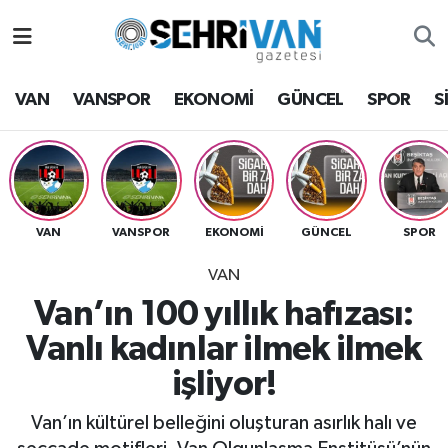
Van Nöbetçi Eczaneler
VAN
VANSPOR
EKONOMİ
GÜNCEL
SPOR
S
Van Hava Durumu
VAN Namaz Vakitleri
Van Trafik Yoğunluk Haritası
VAN
VANSPOR
EKONOMİ
GÜNCEL
SPOR
VAN
Süper Lig Puan Durumu ve Fikstür
Van’ın 100 yıllık hafızası:
Tüm Manşetler
Vanlı kadınlar ilmek ilmek
işliyor!
Son Dakika Haberleri
Van’ın kültürel belleğini oluşturan asırlık halı ve
Haber Arşivi