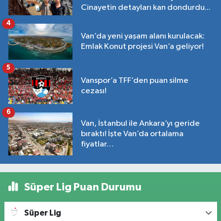
Cinayetin detayları kan dondurdu...
4
Van’da yeni yaşam alanı kurulacak:
Emlak Konut projesi Van’a geliyor!
5
Vanspor’a TFF’den puan silme
cezası!
6
Van, İstanbul ile Ankara’yı geride
bıraktı! İşte Van’da ortalama
fiyatlar…
Süper Lig Puan Durumu
Süper Lig