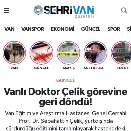
Van Nöbetçi Eczaneler
VAN
VANSPOR
EKONOMİ
GÜNCEL
SPOR
S
Van Hava Durumu
VAN Namaz Vakitleri
Van Trafik Yoğunluk Haritası
VAN
GÜNCEL
ASAYİŞ
BÖLGE
KÜLTÜR-SANAT
GÜNCEL
Süper Lig Puan Durumu ve Fikstür
Vanlı Doktor Çelik görevine
Tüm Manşetler
geri döndü!
Son Dakika Haberleri
Van Eğitim ve Araştırma Hastanesi Genel Cerrahi
Prof. Dr. Sebahattin Çelik, yurtdışında
Haber Arşivi
sürdürdüğü eğitimini tamamlayarak hastanedeki