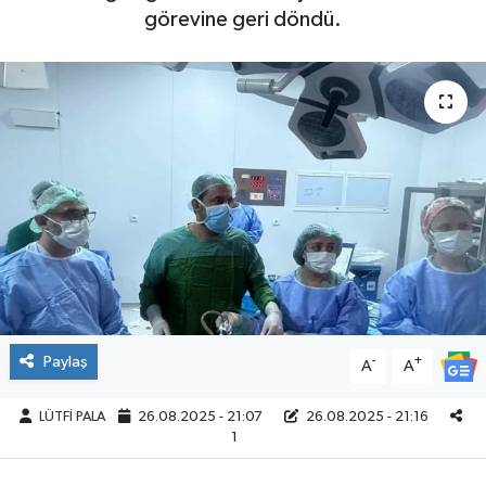
görevine geri döndü.
Paylaş
-
+
A
A
LÜTFİ PALA
26.08.2025 - 21:07
26.08.2025 - 21:16
1