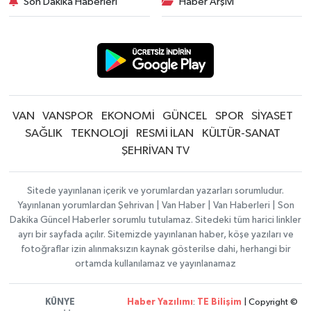
Son Dakika Haberleri
Haber Arşivi
VAN
VANSPOR
EKONOMİ
GÜNCEL
SPOR
SİYASET
SAĞLIK
TEKNOLOJİ
RESMİ İLAN
KÜLTÜR-SANAT
ŞEHRİVAN TV
Sitede yayınlanan içerik ve yorumlardan yazarları sorumludur.
Yayınlanan yorumlardan Şehrivan | Van Haber | Van Haberleri | Son
Dakika Güncel Haberler sorumlu tutulamaz. Sitedeki tüm harici linkler
ayrı bir sayfada açılır. Sitemizde yayınlanan haber, köşe yazıları ve
fotoğraflar izin alınmaksızın kaynak gösterilse dahi, herhangi bir
ortamda kullanılamaz ve yayınlanamaz
KÜNYE
Haber Yazılımı
:
TE Bilişim
| Copyright ©