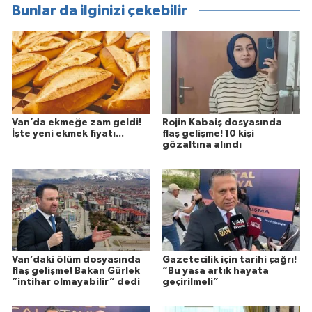
Bunlar da ilginizi çekebilir
Van’da ekmeğe zam geldi!
Rojin Kabaiş dosyasında
İşte yeni ekmek fiyatı...
flaş gelişme! 10 kişi
gözaltına alındı
Van’daki ölüm dosyasında
Gazetecilik için tarihi çağrı!
flaş gelişme! Bakan Gürlek
“Bu yasa artık hayata
“intihar olmayabilir” dedi
geçirilmeli”