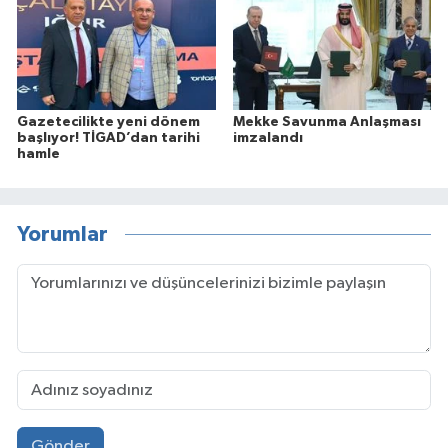
Gazetecilikte yeni dönem
Mekke Savunma Anlaşması
başlıyor! TİGAD’dan tarihi
imzalandı
hamle
Yorumlar
Gönder