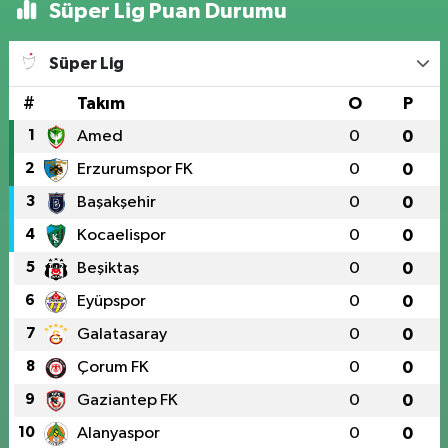
Süper Lig Puan Durumu
Süper Lig
#
Takım
O
P
1
Amed
0
0
2
Erzurumspor FK
0
0
3
Başakşehir
0
0
4
Kocaelispor
0
0
5
Beşiktaş
0
0
6
Eyüpspor
0
0
7
Galatasaray
0
0
8
Çorum FK
0
0
9
Gaziantep FK
0
0
10
Alanyaspor
0
0