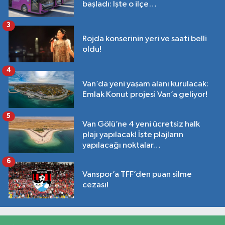
başladı: İşte o ilçe…
3
Rojda konserinin yeri ve saati belli
oldu!
4
Van’da yeni yaşam alanı kurulacak:
Emlak Konut projesi Van’a geliyor!
5
Van Gölü’ne 4 yeni ücretsiz halk
plajı yapılacak! İşte plajların
yapılacağı noktalar…
6
Vanspor’a TFF’den puan silme
cezası!