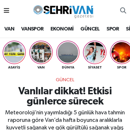
Van Nöbetçi Eczaneler
VAN
VANSPOR
EKONOMİ
GÜNCEL
SPOR
S
Van Hava Durumu
VAN Namaz Vakitleri
Van Trafik Yoğunluk Haritası
ASAYİŞ
VAN
DÜNYA
SİYASET
SPOR
GÜNCEL
Süper Lig Puan Durumu ve Fikstür
Vanlılar dikkat! Etkisi
Tüm Manşetler
günlerce sürecek
Son Dakika Haberleri
Meteoroloji’nin yayımladığı 5 günlük hava tahmin
raporuna göre Van’da hafta boyunca aralıklarla
Haber Arşivi
kuvvetli sağanak ve gök gürültülü sağanak yağış