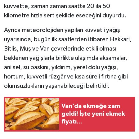
kuvvette, zaman zaman saatte 20 ila 50
kilometre hızla sert şekilde eseceğini duyurdu.
Ayrıca meteorolojiden yapılan kuvvetli yağış
uyarısında, bugün ilk saatlerden itibaren Hakkari,
Bitlis, Muş ve Van çevrelerinde etkili olması
beklenen yağışlarla birlikte ulaşımda aksamalar,
ani sel, su baskını, yıldırım, yerel dolu yağışı,
hortum, kuvvetli rüzgâr ve kısa süreli fırtına gibi
olumsuzlukların yaşanabileceği belirtildi.
Van’da ekmeğe zam
geldi! İşte yeni ekmek
fiyatı...